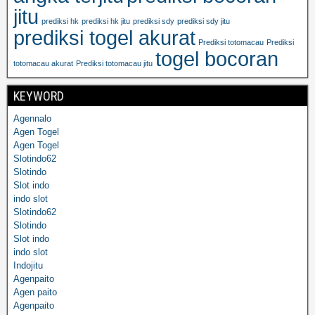
jitu
prediksi hk
prediksi hk jitu
prediksi sdy
prediksi sdy jitu
prediksi togel akurat
Prediksi totomacau
Prediksi
togel bocoran
totomacau akurat
Prediksi totomacau jitu
KEYWORD
Agennalo
Agen Togel
Agen Togel
Slotindo62
Slotindo
Slot indo
indo slot
Slotindo62
Slotindo
Slot indo
indo slot
Indojitu
Agenpaito
Agen paito
Agenpaito