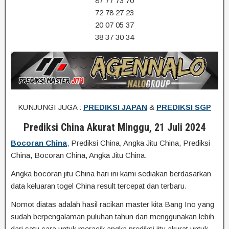
87 77 73 70
72 78 27 23
20 07 05 37
38 37 30 34
KUNJUNGI JUGA :
PREDIKSI JAPAN
&
PREDIKSI SGP
Prediksi China Akurat Minggu, 21 Juli 2024
Bocoran China
, Prediksi China, Angka Jitu China, Prediksi
China, Bocoran China, Angka Jitu China.
Angka bocoran jitu China hari ini kami sediakan berdasarkan
data keluaran togel China result tercepat dan terbaru.
Nomot diatas adalah hasil racikan master kita Bang Ino yang
sudah berpengalaman puluhan tahun dan menggunakan lebih
dari satu cara untuk meracik angka prediksi jitu akurat untuk