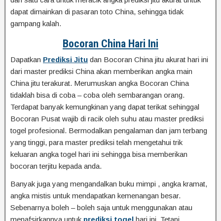
dapat dimainkan di pasaran toto China, sehingga tidak
gampang kalah.
Bocoran China Hari Ini
Dapatkan
Prediksi Jitu
dan Bocoran China jitu akurat hari ini
dari master prediksi China akan memberikan angka main
China jitu terakurat. Merumuskan angka Bocoran China
tidaklah bisa di coba – coba oleh sembarangan orang.
Terdapat banyak kemungkinan yang dapat terikat sehinggal
Bocoran Pusat wajib di racik oleh suhu atau master prediksi
togel profesional. Bermodalkan pengalaman dan jam terbang
yang tinggi, para master prediksi telah mengetahui trik
keluaran angka togel hari ini sehingga bisa memberikan
bocoran terjitu kepada anda.
Banyak juga yang mengandalkan buku mimpi , angka kramat,
angka mistis untuk mendapatkan kemenangan besar.
Sebenarnya boleh – boleh saja untuk menggunakan atau
menafsirkannya untuk
prediksi togel
hari ini. Tetapi