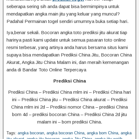
seberapa sering sih anda dapat bisa bermimpinya untuk
mendapatkan angka main jitu yang keluar yang muncul?
Padahal Permainan togel sendiri umumnya buka setiap hari.
Iya,benar sekali. Bocoran angka toto prediksi jitu akurat tiap
harinya pasti kami update untuk semua pasaran toto online
resmi terbesar, yang artinya anda harus bersama situs kami
supaya bisa mendapatkan Prediksi China Jitu, Bocoran China
Akurat, Angka Jitu China Malam ini, dan meraih kemenangan
anda di Bandar Toto Online Terpercaya
Prediksi China
Prediksi China – Prediksi China mlm ini – Prediksi China hari
ini – Prediksi China jitu – Prediksi China akurat – Prediksi
China mlm ini 2d – Prediksi nomor China – prediksi China
bom 4d – prediksi bocoran China – Prediksi China 2d jitu
malam ini – bom prediksi China.
Tags:
angka bocoran
,
angka bocoran China
,
angka bom China
,
angka
jitu akurat
,
angka jitu bocoran
,
angka Jitu China
,
angka jitu wajib