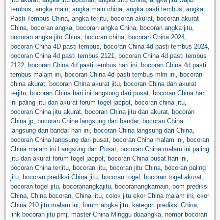
tembus
,
angka main
,
angka main china
,
angka pasti tembus
,
angka
Pasti Tembus China
,
angka terjitu
,
bocoran akurat
,
bocoran akurat
China
,
bocoran angka
,
bocoran angka China
,
bocoran angka jitu
,
bocoran angka jitu China
,
bocoran china
,
bocoran China 2024
,
bocoran China 4D pasti tembus
,
bocoran China 4d pasti tembus 2024
,
bocoran China 4d pasti tembus 2121
,
bocoran China 4d pasti tembus
2122
,
bocoran China 4d pasti tembus hari ini
,
bocoran China 4d pasti
tembus malam ini
,
bocoran China 4d pasti tembus mlm ini
,
bocoran
china akurat
,
bocoran China akurat jitu
,
bocoran China dan akurat
terjitu
,
bocoran China hari ini langsung dari pusat
,
bocoran China hari
ini paling jitu dan akurat forum togel jacpot
,
bocoran china jitu
,
bocoran China jitu akurat
,
bocoran China jitu dan akurat
,
bocoran
China jp
,
bocoran China langsung dari bandar
,
bocoran China
langsung dari bandar hari ini
,
bocoran China langsung dari China
,
bocoran China langsung dari pusat
,
bocoran China malam ini
,
bocoran
China malam ini Langsung dari Pusat
,
bocoran China malam ini paling
jitu dan akurat forum togel jacpot
,
bocoran China pusat hari ini
,
bocoran China terjitu
,
bocoran jitu
,
bocoran jitu China
,
bocoran paling
jitu
,
bocoran prediksi China jitu
,
bocoran togel
,
bocoran togel akurat
,
bocoran togel jitu
,
bocoranangkajitu
,
bocoranangkamain
,
bom prediksi
China
,
China bocoran
,
China jitu
,
colok jitu ekor China malam ini
,
ekor
China 210 jitu malam ini
,
forum angka jitu
,
kategori prediksi China
,
link bocoran jitu pmj
,
master China Minggu duaangka
,
nomor bocoran