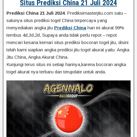
Situs Prediksi China 21 Juli 2024
Prediksi China 21 Juli 2024
. Prediksimasterjitu.com satu –
satunya situs prediksi togel China terpercaya yang
menyediakan angka jitu
Prediksi China
hari ini akurat 99%
tembus 4d,3d,2d, Supaya anda tidak perlu repot – repot
mencari kesana kemari situs prediksi bocoran togel jitu, disini
telah kami siapkan angka prediksi jitu togel akurat yaitu: Angka
Jitu China, Angka Akurat China.
Kunjungi terus situs ini setiap harinya,karena bocoran angka
togel akurat nya terbaru dan terupdate untuk anda.