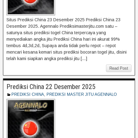
Situs Prediksi China 23 Desember 2025 Prediksi China 23
Desember 2025. Agennalo Prediksimasterjitu.com satu –
satunya situs prediksi togel China terpercaya yang
menyediakan angka jitu Prediksi China hari ini akurat 99%
tembus 4d,3d,2d, Supaya anda tidak perlu repot – repot
mencari kesana kemari situs prediksi bocoran togel jitu, disini
telah kami siapkan angka prediksi jitu […]
Read Post
Prediksi China 22 Desember 2025
PREDIKSI CHINA
,
PREDIKSI MASTER JITU AGENNALO