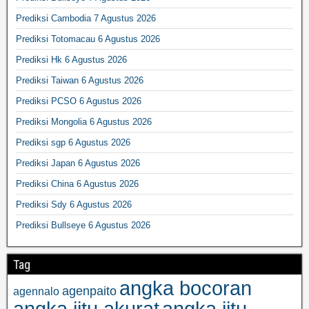
Prediksi Cambodia 7 Agustus 2026
Prediksi Totomacau 6 Agustus 2026
Prediksi Hk 6 Agustus 2026
Prediksi Taiwan 6 Agustus 2026
Prediksi PCSO 6 Agustus 2026
Prediksi Mongolia 6 Agustus 2026
Prediksi sgp 6 Agustus 2026
Prediksi Japan 6 Agustus 2026
Prediksi China 6 Agustus 2026
Prediksi Sdy 6 Agustus 2026
Prediksi Bullseye 6 Agustus 2026
Tag
angka bocoran
agenpaito
agennalo
angka jitu akurat
angka jitu