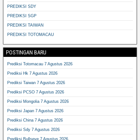
PREDIKSI SDY
PREDIKSI SGP
PREDIKSI TAIWAN
PREDIKSI TOTOMACAU
POSTINGAN BARU
Prediksi Totomacau 7 Agustus 2026
Prediksi Hk 7 Agustus 2026
Prediksi Taiwan 7 Agustus 2026
Prediksi PCSO 7 Agustus 2026
Prediksi Mongolia 7 Agustus 2026
Prediksi Japan 7 Agustus 2026
Prediksi China 7 Agustus 2026
Prediksi Sdy 7 Agustus 2026
Prediksi Bullseye 7 Agustus 2026