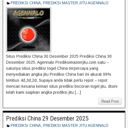
PREDIKSI CHINA
,
PREDIKSI MASTER JITU AGENNALO
Situs Prediksi China 30 Desember 2025 Prediksi China 30
Desember 2025. Agennalo Prediksimasterjitu.com satu –
satunya situs prediksi togel China terpercaya yang
menyediakan angka jitu Prediksi China hari ini akurat 99%
tembus 4d,3d,2d, Supaya anda tidak perlu repot – repot
mencari kesana kemari situs prediksi bocoran togel jitu, disini
telah kami siapkan angka prediksi jitu […]
Read Post
Prediksi China 29 Desember 2025
PREDIKSI CHINA
,
PREDIKSI MASTER JITU AGENNALO