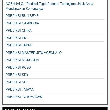
AGENNALO : Prediksi Togel Pasaran Terlengkap Untuk Anda
Mendapatkan Kemenangan
PREDIKSI BULLSEYE
PREDIKSI CAMBODIA
PREDIKSI CHINA
PREDIKSI HK
PREDIKSI JAPAN
PREDIKSI MASTER JITU AGENNALO
PREDIKSI MONGOLIA
PREDIKSI PCSO
PREDIKSI SDY
PREDIKSI SGP
PREDIKSI TAIWAN
PREDIKSI TOTOMACAU