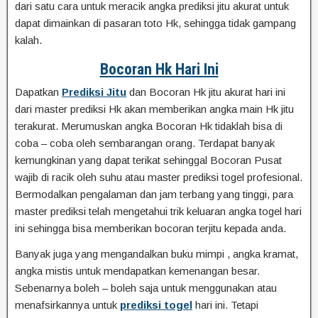
dari satu cara untuk meracik angka prediksi jitu akurat untuk
dapat dimainkan di pasaran toto Hk, sehingga tidak gampang
kalah.
Bocoran Hk Hari Ini
Dapatkan
Prediksi Jitu
dan Bocoran Hk jitu akurat hari ini
dari master prediksi Hk akan memberikan angka main Hk jitu
terakurat. Merumuskan angka Bocoran Hk tidaklah bisa di
coba – coba oleh sembarangan orang. Terdapat banyak
kemungkinan yang dapat terikat sehinggal Bocoran Pusat
wajib di racik oleh suhu atau master prediksi togel profesional.
Bermodalkan pengalaman dan jam terbang yang tinggi, para
master prediksi telah mengetahui trik keluaran angka togel hari
ini sehingga bisa memberikan bocoran terjitu kepada anda.
Banyak juga yang mengandalkan buku mimpi , angka kramat,
angka mistis untuk mendapatkan kemenangan besar.
Sebenarnya boleh – boleh saja untuk menggunakan atau
menafsirkannya untuk
prediksi togel
hari ini. Tetapi