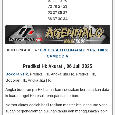
87 77 73 70
72 78 27 23
20 07 05 37
38 37 30 34
KUNJUNGI JUGA :
PREDIKSI TOTOMACAU
&
PREDIKSI
CAMBODIA
Prediksi Hk Akurat , 06 Juli 2025
Bocoran Hk
, Prediksi Hk, Angka Jitu Hk, Prediksi Hk,
Bocoran Hk, Angka Jitu Hk.
Angka bocoran jitu Hk hari ini kami sediakan berdasarkan data
keluaran togel Hk result tercepat dan terbaru.
Nomot diatas adalah hasil racikan master kita Bang Ino yang
sudah berpengalaman puluhan tahun dan menggunakan lebih