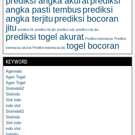
prediksi angka akurat
prediksi
angka pasti tembus
prediksi
angka terjitu
prediksi bocoran
jitu
prediksi hk
prediksi hk jitu
prediksi sdy
prediksi sdy jitu
prediksi togel akurat
Prediksi totomacau
Prediksi
togel bocoran
totomacau akurat
Prediksi totomacau jitu
KEYWORD
Agennalo
Agen Togel
Agen Togel
Slotindo62
Slotindo
Slot indo
indo slot
Slotindo62
Slotindo
Slot indo
indo slot
Indojitu