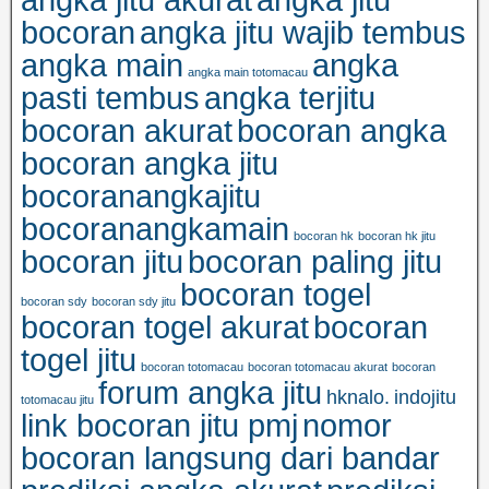
bocoran
angka jitu wajib tembus
angka main
angka
angka main totomacau
pasti tembus
angka terjitu
bocoran akurat
bocoran angka
bocoran angka jitu
bocoranangkajitu
bocoranangkamain
bocoran hk
bocoran hk jitu
bocoran jitu
bocoran paling jitu
bocoran togel
bocoran sdy
bocoran sdy jitu
bocoran togel akurat
bocoran
togel jitu
bocoran totomacau
bocoran totomacau akurat
bocoran
forum angka jitu
hknalo.
indojitu
totomacau jitu
link bocoran jitu pmj
nomor
bocoran langsung dari bandar