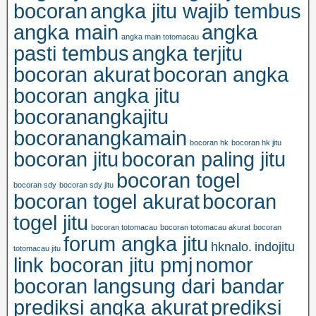
bocoran
angka jitu wajib tembus
angka main
angka
angka main totomacau
pasti tembus
angka terjitu
bocoran akurat
bocoran angka
bocoran angka jitu
bocoranangkajitu
bocoranangkamain
bocoran hk
bocoran hk jitu
bocoran jitu
bocoran paling jitu
bocoran togel
bocoran sdy
bocoran sdy jitu
bocoran togel akurat
bocoran
togel jitu
bocoran totomacau
bocoran totomacau akurat
bocoran
forum angka jitu
hknalo.
indojitu
totomacau jitu
link bocoran jitu pmj
nomor
bocoran langsung dari bandar
prediksi angka akurat
prediksi