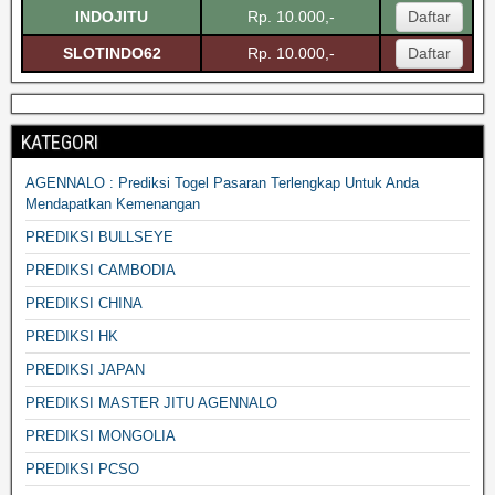
INDOJITU
Rp. 10.000,-
Daftar
SLOTINDO62
Rp. 10.000,-
Daftar
KATEGORI
AGENNALO : Prediksi Togel Pasaran Terlengkap Untuk Anda
Mendapatkan Kemenangan
PREDIKSI BULLSEYE
PREDIKSI CAMBODIA
PREDIKSI CHINA
PREDIKSI HK
PREDIKSI JAPAN
PREDIKSI MASTER JITU AGENNALO
PREDIKSI MONGOLIA
PREDIKSI PCSO