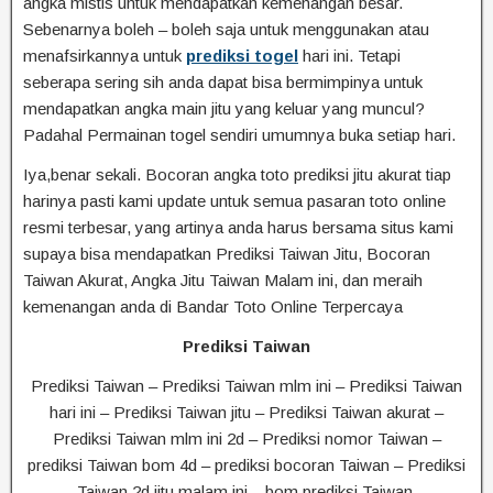
angka mistis untuk mendapatkan kemenangan besar.
Sebenarnya boleh – boleh saja untuk menggunakan atau
menafsirkannya untuk
prediksi togel
hari ini. Tetapi
seberapa sering sih anda dapat bisa bermimpinya untuk
mendapatkan angka main jitu yang keluar yang muncul?
Padahal Permainan togel sendiri umumnya buka setiap hari.
Iya,benar sekali. Bocoran angka toto prediksi jitu akurat tiap
harinya pasti kami update untuk semua pasaran toto online
resmi terbesar, yang artinya anda harus bersama situs kami
supaya bisa mendapatkan Prediksi Taiwan Jitu, Bocoran
Taiwan Akurat, Angka Jitu Taiwan Malam ini, dan meraih
kemenangan anda di Bandar Toto Online Terpercaya
Prediksi Taiwan
Prediksi Taiwan – Prediksi Taiwan mlm ini – Prediksi Taiwan
hari ini – Prediksi Taiwan jitu – Prediksi Taiwan akurat –
Prediksi Taiwan mlm ini 2d – Prediksi nomor Taiwan –
prediksi Taiwan bom 4d – prediksi bocoran Taiwan – Prediksi
Taiwan 2d jitu malam ini – bom prediksi Taiwan.