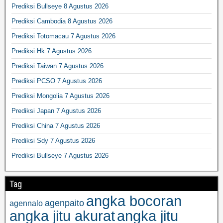
Prediksi Bullseye 8 Agustus 2026
Prediksi Cambodia 8 Agustus 2026
Prediksi Totomacau 7 Agustus 2026
Prediksi Hk 7 Agustus 2026
Prediksi Taiwan 7 Agustus 2026
Prediksi PCSO 7 Agustus 2026
Prediksi Mongolia 7 Agustus 2026
Prediksi Japan 7 Agustus 2026
Prediksi China 7 Agustus 2026
Prediksi Sdy 7 Agustus 2026
Prediksi Bullseye 7 Agustus 2026
Tag
angka bocoran
agenpaito
agennalo
angka jitu akurat
angka jitu