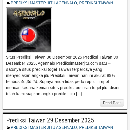
PREDIKSI MASTER JITU AGENNALO
,
PREDIKSI TAIWAN
Situs Prediksi Taiwan 30 Desember 2025 Prediksi Taiwan 30
Desember 2025. Agennalo Prediksimasterjitu.com satu –
satunya situs prediksi togel Taiwan terpercaya yang
menyediakan angka jitu Prediksi Taiwan hari ini akurat 99%
tembus 4d,3d,2d, Supaya anda tidak perlu repot – repot
mencari kesana kemari situs prediksi bocoran togel jitu, disini
telah kami siapkan angka prediksi jitu […]
Read Post
Prediksi Taiwan 29 Desember 2025
PREDIKSI MASTER JITU AGENNALO
,
PREDIKSI TAIWAN