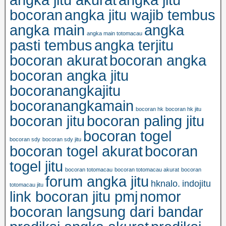
bocoran
angka jitu wajib tembus
angka main
angka
angka main totomacau
pasti tembus
angka terjitu
bocoran akurat
bocoran angka
bocoran angka jitu
bocoranangkajitu
bocoranangkamain
bocoran hk
bocoran hk jitu
bocoran jitu
bocoran paling jitu
bocoran togel
bocoran sdy
bocoran sdy jitu
bocoran togel akurat
bocoran
togel jitu
bocoran totomacau
bocoran totomacau akurat
bocoran
forum angka jitu
hknalo.
indojitu
totomacau jitu
link bocoran jitu pmj
nomor
bocoran langsung dari bandar