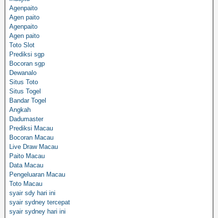
Agenpaito
Agen paito
Agenpaito
Agen paito
Toto Slot
Prediksi sgp
Bocoran sgp
Dewanalo
Situs Toto
Situs Togel
Bandar Togel
Angkah
Dadumaster
Prediksi Macau
Bocoran Macau
Live Draw Macau
Paito Macau
Data Macau
Pengeluaran Macau
Toto Macau
syair sdy hari ini
syair sydney tercepat
syair sydney hari ini