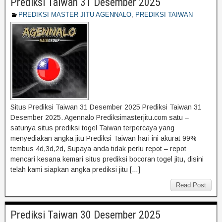
Prediksi Taiwan 31 Desember 2025
PREDIKSI MASTER JITU AGENNALO
,
PREDIKSI TAIWAN
Situs Prediksi Taiwan 31 Desember 2025 Prediksi Taiwan 31
Desember 2025. Agennalo Prediksimasterjitu.com satu –
satunya situs prediksi togel Taiwan terpercaya yang
menyediakan angka jitu Prediksi Taiwan hari ini akurat 99%
tembus 4d,3d,2d, Supaya anda tidak perlu repot – repot
mencari kesana kemari situs prediksi bocoran togel jitu, disini
telah kami siapkan angka prediksi jitu […]
Read Post
Prediksi Taiwan 30 Desember 2025