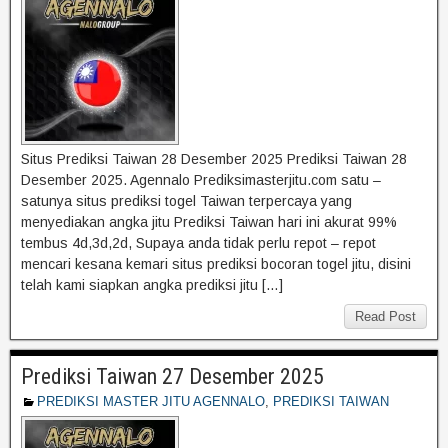
Situs Prediksi Taiwan 28 Desember 2025 Prediksi Taiwan 28
Desember 2025. Agennalo Prediksimasterjitu.com satu –
satunya situs prediksi togel Taiwan terpercaya yang
menyediakan angka jitu Prediksi Taiwan hari ini akurat 99%
tembus 4d,3d,2d, Supaya anda tidak perlu repot – repot
mencari kesana kemari situs prediksi bocoran togel jitu, disini
telah kami siapkan angka prediksi jitu […]
Read Post
Prediksi Taiwan 27 Desember 2025
PREDIKSI MASTER JITU AGENNALO
,
PREDIKSI TAIWAN