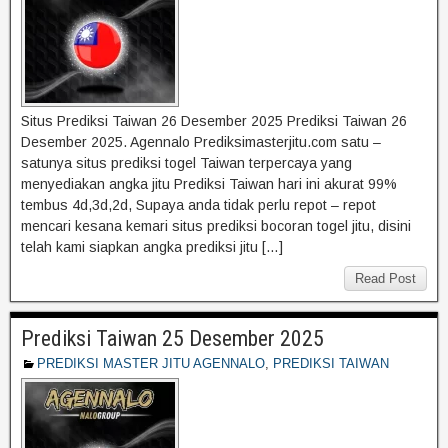
Situs Prediksi Taiwan 26 Desember 2025 Prediksi Taiwan 26
Desember 2025. Agennalo Prediksimasterjitu.com satu –
satunya situs prediksi togel Taiwan terpercaya yang
menyediakan angka jitu Prediksi Taiwan hari ini akurat 99%
tembus 4d,3d,2d, Supaya anda tidak perlu repot – repot
mencari kesana kemari situs prediksi bocoran togel jitu, disini
telah kami siapkan angka prediksi jitu […]
Read Post
Prediksi Taiwan 25 Desember 2025
PREDIKSI MASTER JITU AGENNALO
,
PREDIKSI TAIWAN