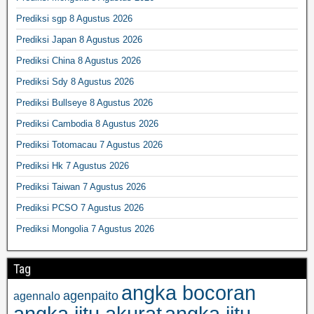
Prediksi sgp 8 Agustus 2026
Prediksi Japan 8 Agustus 2026
Prediksi China 8 Agustus 2026
Prediksi Sdy 8 Agustus 2026
Prediksi Bullseye 8 Agustus 2026
Prediksi Cambodia 8 Agustus 2026
Prediksi Totomacau 7 Agustus 2026
Prediksi Hk 7 Agustus 2026
Prediksi Taiwan 7 Agustus 2026
Prediksi PCSO 7 Agustus 2026
Prediksi Mongolia 7 Agustus 2026
Tag
angka bocoran
agenpaito
agennalo
angka jitu akurat
angka jitu