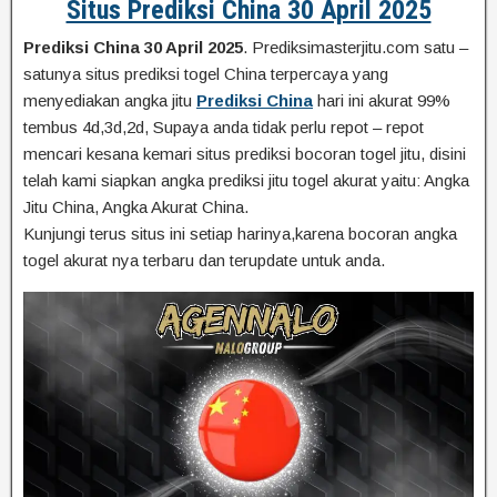
Situs Prediksi China 30 April 2025
Prediksi China 30 April 2025
. Prediksimasterjitu.com satu –
satunya situs prediksi togel China terpercaya yang
menyediakan angka jitu
Prediksi China
hari ini akurat 99%
tembus 4d,3d,2d, Supaya anda tidak perlu repot – repot
mencari kesana kemari situs prediksi bocoran togel jitu, disini
telah kami siapkan angka prediksi jitu togel akurat yaitu: Angka
Jitu China, Angka Akurat China.
Kunjungi terus situs ini setiap harinya,karena bocoran angka
togel akurat nya terbaru dan terupdate untuk anda.