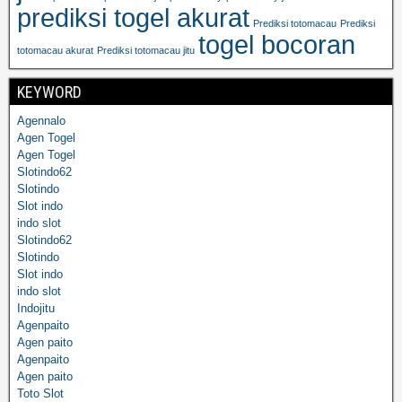
prediksi togel akurat
Prediksi totomacau
Prediksi
togel bocoran
totomacau akurat
Prediksi totomacau jitu
KEYWORD
Agennalo
Agen Togel
Agen Togel
Slotindo62
Slotindo
Slot indo
indo slot
Slotindo62
Slotindo
Slot indo
indo slot
Indojitu
Agenpaito
Agen paito
Agenpaito
Agen paito
Toto Slot