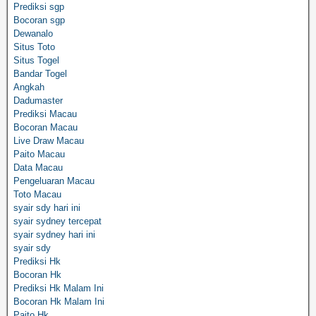
Prediksi sgp
Bocoran sgp
Dewanalo
Situs Toto
Situs Togel
Bandar Togel
Angkah
Dadumaster
Prediksi Macau
Bocoran Macau
Live Draw Macau
Paito Macau
Data Macau
Pengeluaran Macau
Toto Macau
syair sdy hari ini
syair sydney tercepat
syair sydney hari ini
syair sdy
Prediksi Hk
Bocoran Hk
Prediksi Hk Malam Ini
Bocoran Hk Malam Ini
Paito Hk