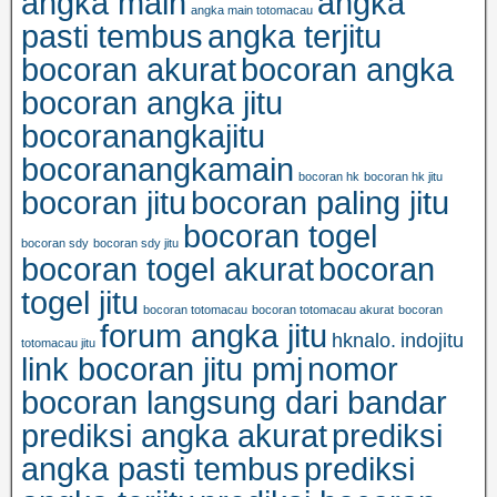
angka main
angka
angka main totomacau
pasti tembus
angka terjitu
bocoran akurat
bocoran angka
bocoran angka jitu
bocoranangkajitu
bocoranangkamain
bocoran hk
bocoran hk jitu
bocoran jitu
bocoran paling jitu
bocoran togel
bocoran sdy
bocoran sdy jitu
bocoran togel akurat
bocoran
togel jitu
bocoran totomacau
bocoran totomacau akurat
bocoran
forum angka jitu
hknalo.
indojitu
totomacau jitu
link bocoran jitu pmj
nomor
bocoran langsung dari bandar
prediksi angka akurat
prediksi
angka pasti tembus
prediksi