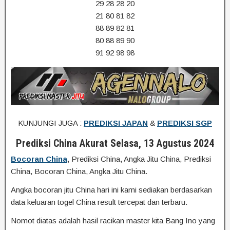
29 28 28 20
21 80 81 82
88 89 82 81
80 88 89 90
91 92 98 98
KUNJUNGI JUGA :
PREDIKSI JAPAN
&
PREDIKSI SGP
Prediksi China Akurat Selasa, 13 Agustus 2024
Bocoran China
, Prediksi China, Angka Jitu China, Prediksi
China, Bocoran China, Angka Jitu China.
Angka bocoran jitu China hari ini kami sediakan berdasarkan
data keluaran togel China result tercepat dan terbaru.
Nomot diatas adalah hasil racikan master kita Bang Ino yang