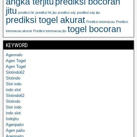
angka terjitu
prediksi bocoran
jitu
prediksi hk
prediksi hk jitu
prediksi sdy
prediksi sdy jitu
prediksi togel akurat
Prediksi totomacau
Prediksi
togel bocoran
totomacau akurat
Prediksi totomacau jitu
KEYWORD
Agennalo
Agen Togel
Agen Togel
Slotindo62
Slotindo
Slot indo
indo slot
Slotindo62
Slotindo
Slot indo
indo slot
Indojitu
Agenpaito
Agen paito
Agenpaito