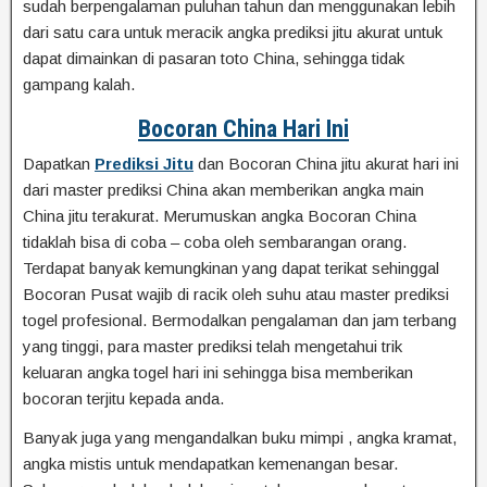
sudah berpengalaman puluhan tahun dan menggunakan lebih
dari satu cara untuk meracik angka prediksi jitu akurat untuk
dapat dimainkan di pasaran toto China, sehingga tidak
gampang kalah.
Bocoran China Hari Ini
Dapatkan
Prediksi Jitu
dan Bocoran China jitu akurat hari ini
dari master prediksi China akan memberikan angka main
China jitu terakurat. Merumuskan angka Bocoran China
tidaklah bisa di coba – coba oleh sembarangan orang.
Terdapat banyak kemungkinan yang dapat terikat sehinggal
Bocoran Pusat wajib di racik oleh suhu atau master prediksi
togel profesional. Bermodalkan pengalaman dan jam terbang
yang tinggi, para master prediksi telah mengetahui trik
keluaran angka togel hari ini sehingga bisa memberikan
bocoran terjitu kepada anda.
Banyak juga yang mengandalkan buku mimpi , angka kramat,
angka mistis untuk mendapatkan kemenangan besar.