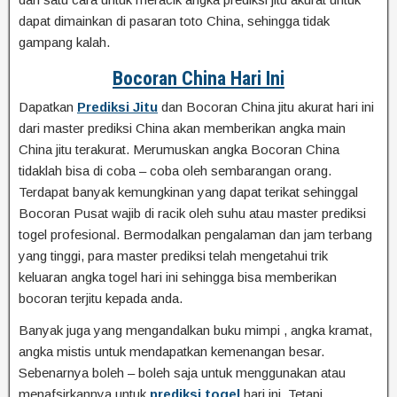
dapat dimainkan di pasaran toto China, sehingga tidak
gampang kalah.
Bocoran China Hari Ini
Dapatkan
Prediksi Jitu
dan Bocoran China jitu akurat hari ini
dari master prediksi China akan memberikan angka main
China jitu terakurat. Merumuskan angka Bocoran China
tidaklah bisa di coba – coba oleh sembarangan orang.
Terdapat banyak kemungkinan yang dapat terikat sehinggal
Bocoran Pusat wajib di racik oleh suhu atau master prediksi
togel profesional. Bermodalkan pengalaman dan jam terbang
yang tinggi, para master prediksi telah mengetahui trik
keluaran angka togel hari ini sehingga bisa memberikan
bocoran terjitu kepada anda.
Banyak juga yang mengandalkan buku mimpi , angka kramat,
angka mistis untuk mendapatkan kemenangan besar.
Sebenarnya boleh – boleh saja untuk menggunakan atau
menafsirkannya untuk
prediksi togel
hari ini. Tetapi