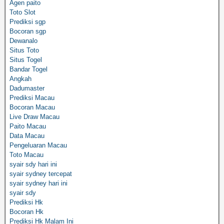
Agen paito
Toto Slot
Prediksi sgp
Bocoran sgp
Dewanalo
Situs Toto
Situs Togel
Bandar Togel
Angkah
Dadumaster
Prediksi Macau
Bocoran Macau
Live Draw Macau
Paito Macau
Data Macau
Pengeluaran Macau
Toto Macau
syair sdy hari ini
syair sydney tercepat
syair sydney hari ini
syair sdy
Prediksi Hk
Bocoran Hk
Prediksi Hk Malam Ini