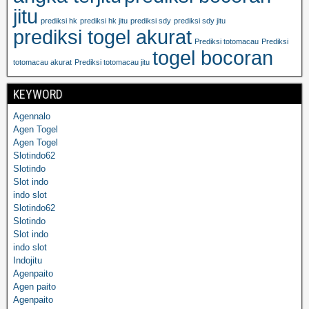
jitu
prediksi hk
prediksi hk jitu
prediksi sdy
prediksi sdy jitu
prediksi togel akurat
Prediksi totomacau
Prediksi
togel bocoran
totomacau akurat
Prediksi totomacau jitu
KEYWORD
Agennalo
Agen Togel
Agen Togel
Slotindo62
Slotindo
Slot indo
indo slot
Slotindo62
Slotindo
Slot indo
indo slot
Indojitu
Agenpaito
Agen paito
Agenpaito