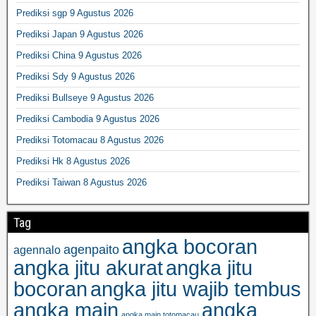
Prediksi sgp 9 Agustus 2026
Prediksi Japan 9 Agustus 2026
Prediksi China 9 Agustus 2026
Prediksi Sdy 9 Agustus 2026
Prediksi Bullseye 9 Agustus 2026
Prediksi Cambodia 9 Agustus 2026
Prediksi Totomacau 8 Agustus 2026
Prediksi Hk 8 Agustus 2026
Prediksi Taiwan 8 Agustus 2026
Tag
angka bocoran
agenpaito
agennalo
angka jitu akurat
angka jitu
bocoran
angka jitu wajib tembus
angka main
angka
angka main totomacau