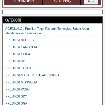
SLOTINDO62
Rp. 10.000,-
Daftar
KATEGORI
AGENNALO : Prediksi Togel Pasaran Terlengkap Untuk Anda
Mendapatkan Kemenangan
PREDIKSI BULLSEYE
PREDIKSI CAMBODIA
PREDIKSI CHINA
PREDIKSI HK
PREDIKSI JAPAN
PREDIKSI MASTER JITU AGENNALO
PREDIKSI MONGOLIA
PREDIKSI PCSO
PREDIKSI SDY
PREDIKSI SGP