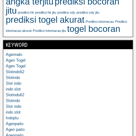
angka terjitu
prediksi bocoran
jitu
prediksi hk
prediksi hk jitu
prediksi sdy
prediksi sdy jitu
prediksi togel akurat
Prediksi totomacau
Prediksi
togel bocoran
totomacau akurat
Prediksi totomacau jitu
KEYWORD
Agennalo
Agen Togel
Agen Togel
Slotindo62
Slotindo
Slot indo
indo slot
Slotindo62
Slotindo
Slot indo
indo slot
Indojitu
Agenpaito
Agen paito
Agenpaito