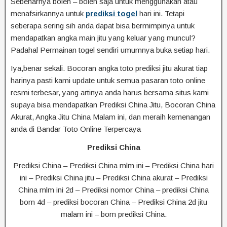
Sebenarnya boleh – boleh saja untuk menggunakan atau
menafsirkannya untuk
prediksi togel
hari ini. Tetapi
seberapa sering sih anda dapat bisa bermimpinya untuk
mendapatkan angka main jitu yang keluar yang muncul?
Padahal Permainan togel sendiri umumnya buka setiap hari.
Iya,benar sekali. Bocoran angka toto prediksi jitu akurat tiap
harinya pasti kami update untuk semua pasaran toto online
resmi terbesar, yang artinya anda harus bersama situs kami
supaya bisa mendapatkan Prediksi China Jitu, Bocoran China
Akurat, Angka Jitu China Malam ini, dan meraih kemenangan
anda di Bandar Toto Online Terpercaya
Prediksi China
Prediksi China – Prediksi China mlm ini – Prediksi China hari
ini – Prediksi China jitu – Prediksi China akurat – Prediksi
China mlm ini 2d – Prediksi nomor China – prediksi China
bom 4d – prediksi bocoran China – Prediksi China 2d jitu
malam ini – bom prediksi China.