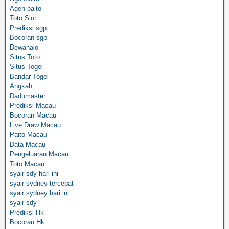
Agen paito
Toto Slot
Prediksi sgp
Bocoran sgp
Dewanalo
Situs Toto
Situs Togel
Bandar Togel
Angkah
Dadumaster
Prediksi Macau
Bocoran Macau
Live Draw Macau
Paito Macau
Data Macau
Pengeluaran Macau
Toto Macau
syair sdy hari ini
syair sydney tercepat
syair sydney hari ini
syair sdy
Prediksi Hk
Bocoran Hk