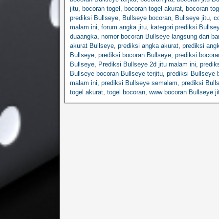
jitu
,
bocoran togel
,
bocoran togel akurat
,
bocoran toge
prediksi Bullseye
,
Bullseye bocoran
,
Bullseye jitu
,
c
malam ini
,
forum angka jitu
,
kategori prediksi Bullse
duaangka
,
nomor bocoran Bullseye langsung dari ba
akurat Bullseye
,
prediksi angka akurat
,
prediksi ang
Bullseye
,
prediksi bocoran Bullseye
,
prediksi bocoran
Bullseye
,
Prediksi Bullseye 2d jitu malam ini
,
predik
Bullseye bocoran Bullseye terjitu
,
prediksi Bullseye
malam ini
,
prediksi Bullseye semalam
,
prediksi Bulls
togel akurat
,
togel bocoran
,
www bocoran Bullseye ji