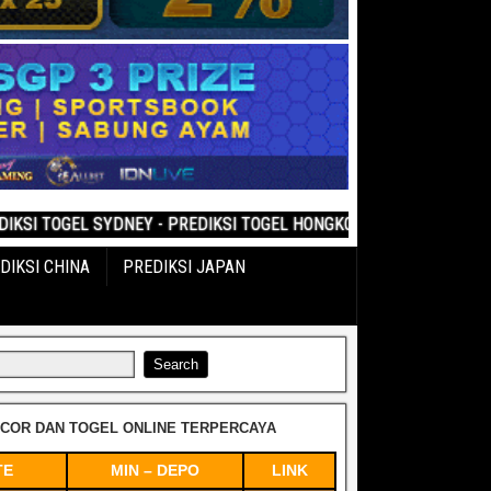
L SYDNEY - PREDIKSI TOGEL HONGKONG TERLENGKAP & TERJITU
DIKSI CHINA
PREDIKSI JAPAN
ACOR DAN TOGEL ONLINE TERPERCAYA
TE
MIN – DEPO
LINK