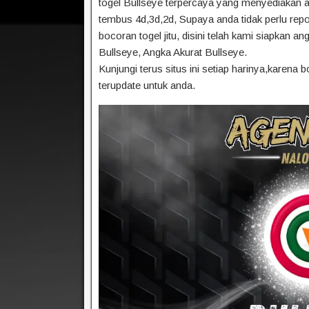
togel Bullseye terpercaya yang menyediakan a
tembus 4d,3d,2d, Supaya anda tidak perlu repo
bocoran togel jitu, disini telah kami siapkan ang
Bullseye, Angka Akurat Bullseye.
Kunjungi terus situs ini setiap harinya,karena 
terupdate untuk anda.