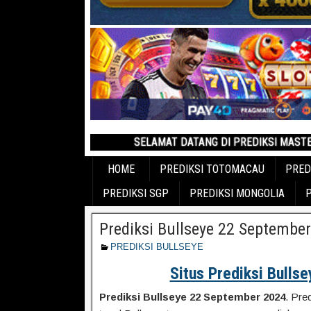
SELAMAT DATANG DI PREDIKSI MASTER JITU AGEN
HOME
PREDIKSI TOTOMACAU
PRED
PREDIKSI SGP
PREDIKSI MONGOLIA
P
Prediksi Bullseye 22 Septembe
PREDIKSI BULLSEYE
Situs Prediksi Bull
Prediksi Bullseye 22 September 2024
. Pre