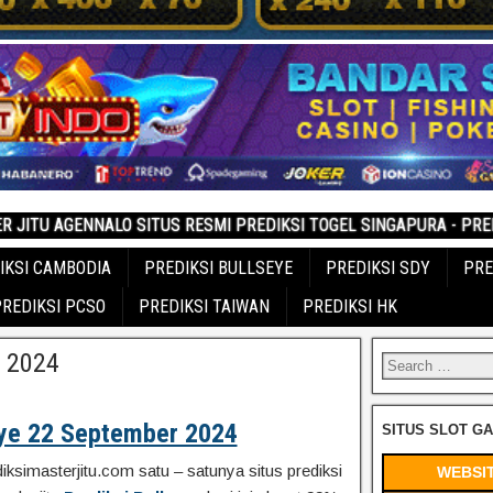
NALO SITUS RESMI PREDIKSI TOGEL SINGAPURA - PREDIKSI TOGE
IKSI CAMBODIA
PREDIKSI BULLSEYE
PREDIKSI SDY
PRE
REDIKSI PCSO
PREDIKSI TAIWAN
PREDIKSI HK
r 2024
seye 22 September 2024
SITUS SLOT G
diksimasterjitu.com satu – satunya situs prediksi
WEBSI