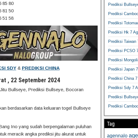
6 85 80
Prediksi Bullse
6 81 50
Prediksi Cambod
6 51 58
Prediksi Totoma
Prediksi Hk 7 A
Prediksi Taiwan
Prediksi PCSO 
Prediksi Mongol
SI SDY
&
PREDIKSI CHINA
Prediksi Japan 
Prediksi China 
rat , 22 September 2024
Prediksi Sdy 7 
 Jitu Bullseye, Prediksi Bullseye, Bocoran
Prediksi Bullse
Prediksi Cambod
akan berdasarkan data keluaran togel Bullseye
Tag
a Bang Ino yang sudah berpengalaman puluhan
uk meracik angka prediksi jitu akurat untuk
age
agennalo