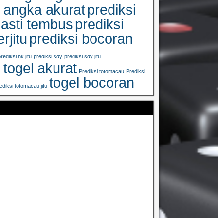
i angka akurat
prediksi
asti tembus
prediksi
rjitu
prediksi bocoran
prediksi hk jitu
prediksi sdy
prediksi sdy jitu
 togel akurat
Prediksi totomacau
Prediksi
togel bocoran
ediksi totomacau jitu