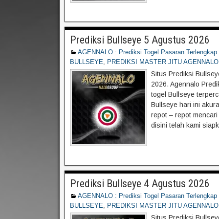
Prediksi Bullseye 5 Agustus 2026
AGENNALO : Prediksi Togel Pasaran Terlengka
BULLSEYE
,
PREDIKSI MASTER JITU AGENNALO
Situs Prediksi Bullse
2026. Agennalo Predik
togel Bullseye terper
Bullseye hari ini aku
repot – repot mencari 
disini telah kami siap
Prediksi Bullseye 4 Agustus 2026
AGENNALO : Prediksi Togel Pasaran Terlengka
BULLSEYE
,
PREDIKSI MASTER JITU AGENNALO
Situs Prediksi Bullse