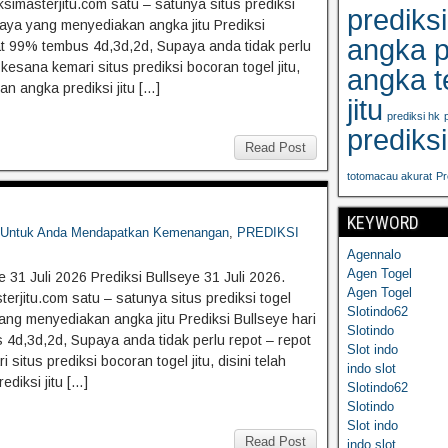
simasterjitu.com satu – satunya situs prediksi
prediks
caya yang menyediakan angka jitu Prediksi
angka p
rat 99% tembus 4d,3d,2d, Supaya anda tidak perlu
kesana kemari situs prediksi bocoran togel jitu,
angka te
kan angka prediksi jitu […]
jitu
prediksi hk
prediksi
Read Post
totomacau akurat
Pr
KEYWORD
p Untuk Anda Mendapatkan Kemenangan
,
PREDIKSI
Agennalo
Agen Togel
e 31 Juli 2026 Prediksi Bullseye 31 Juli 2026.
Agen Togel
erjitu.com satu – satunya situs prediksi togel
Slotindo62
ang menyediakan angka jitu Prediksi Bullseye hari
Slotindo
 4d,3d,2d, Supaya anda tidak perlu repot – repot
Slot indo
situs prediksi bocoran togel jitu, disini telah
indo slot
diksi jitu […]
Slotindo62
Slotindo
Slot indo
Read Post
indo slot