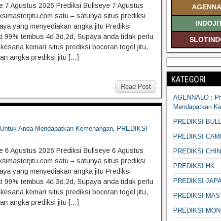
ye 7 Agustus 2026 Prediksi Bullseye 7 Agustus
AGENN
simasterjitu.com satu – satunya situs prediksi
INDOJI
caya yang menyediakan angka jitu Prediksi
rat 99% tembus 4d,3d,2d, Supaya anda tidak perlu
SLOTIND
kesana kemari situs prediksi bocoran togel jitu,
kan angka prediksi jitu […]
KATEGORI
Read Post
AGENNALO : Pre
Mendapatkan K
PREDIKSI BUL
p Untuk Anda Mendapatkan Kemenangan
,
PREDIKSI
PREDIKSI CAM
ye 6 Agustus 2026 Prediksi Bullseye 6 Agustus
PREDIKSI CHI
simasterjitu.com satu – satunya situs prediksi
PREDIKSI HK
caya yang menyediakan angka jitu Prediksi
PREDIKSI JAP
rat 99% tembus 4d,3d,2d, Supaya anda tidak perlu
kesana kemari situs prediksi bocoran togel jitu,
PREDIKSI MAS
kan angka prediksi jitu […]
PREDIKSI MON