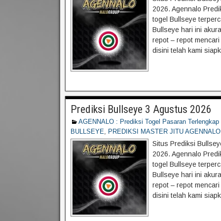
2026. Agennalo Predik
togel Bullseye terper
Bullseye hari ini aku
repot – repot mencari 
disini telah kami siap
Prediksi Bullseye 3 Agustus 2026
AGENNALO : Prediksi Togel Pasaran Terlengka
BULLSEYE
,
PREDIKSI MASTER JITU AGENNALO
Situs Prediksi Bullse
2026. Agennalo Predik
togel Bullseye terper
Bullseye hari ini aku
repot – repot mencari 
disini telah kami siap