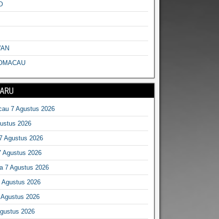
O
WAN
TOMACAU
BARU
cau 7 Agustus 2026
gustus 2026
 7 Agustus 2026
7 Agustus 2026
ia 7 Agustus 2026
7 Agustus 2026
7 Agustus 2026
Agustus 2026