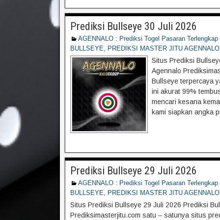
Prediksi Bullseye 30 Juli 2026
AGENNALO : Prediksi Togel Pasaran Terlengka
BULLSEYE
,
PREDIKSI MASTER JITU AGENNALO
Situs Prediksi Bullsey
Agennalo Prediksimast
Bullseye terpercaya y
ini akurat 99% tembus
mencari kesana kemari 
kami siapkan angka pre
Prediksi Bullseye 29 Juli 2026
AGENNALO : Prediksi Togel Pasaran Terlengka
BULLSEYE
,
PREDIKSI MASTER JITU AGENNALO
Situs Prediksi Bullseye 29 Juli 2026 Prediksi Bu
Prediksimasterjitu.com satu – satunya situs pr