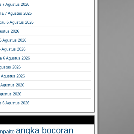
ye 7 Agustus 2026
ia 7 Agustus 2026
cau 6 Agustus 2026
gustus 2026
 6 Agustus 2026
6 Agustus 2026
ia 6 Agustus 2026
Agustus 2026
6 Agustus 2026
6 Agustus 2026
Agustus 2026
ye 6 Agustus 2026
angka bocoran
npaito