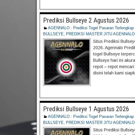
Prediksi Bullseye 2 Agustus 2026
AGENNALO : Prediksi Togel Pasaran Terlengka
BULLSEYE
,
PREDIKSI MASTER JITU AGENNALO
Situs Prediksi Bullse
2026. Agennalo Predik
togel Bullseye terper
Bullseye hari ini aku
repot – repot mencari 
disini telah kami siap
Prediksi Bullseye 1 Agustus 2026
AGENNALO : Prediksi Togel Pasaran Terlengka
BULLSEYE
,
PREDIKSI MASTER JITU AGENNALO
Situs Prediksi Bullse