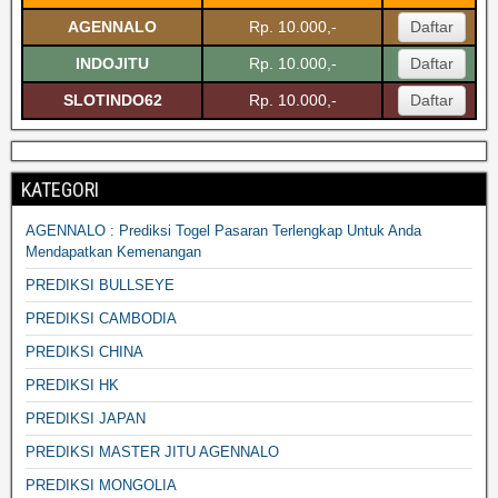
AGENNALO
Rp. 10.000,-
Daftar
INDOJITU
Rp. 10.000,-
Daftar
SLOTINDO62
Rp. 10.000,-
Daftar
KATEGORI
AGENNALO : Prediksi Togel Pasaran Terlengkap Untuk Anda
Mendapatkan Kemenangan
PREDIKSI BULLSEYE
PREDIKSI CAMBODIA
PREDIKSI CHINA
PREDIKSI HK
PREDIKSI JAPAN
PREDIKSI MASTER JITU AGENNALO
PREDIKSI MONGOLIA