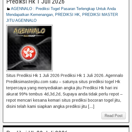
Prediksi Hk 1 Juli 2026
AGENNALO : Prediksi Togel Pasaran Terlengkap Untuk Anda
Mendapatkan Kemenangan
,
PREDIKSI HK
,
PREDIKSI MASTER
JITU AGENNALO
Situs Prediksi Hk 1 Juli 2026 Prediksi Hk 1 Juli 2026. Agennalo
Prediksimasterjitu.com satu – satunya situs prediksi togel Hk
terpercaya yang menyediakan angka jitu Prediksi Hk hari ini
akurat 99% tembus 4d,3d,2d, Supaya anda tidak perlu repot –
repot mencari kesana kemari situs prediksi bocoran togel jitu,
disini telah kami siapkan angka prediksi jitu […]
Read Post