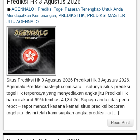
Prediksi Hk 3 Agustus 2026
AGENNALO : Prediksi Togel Pasaran Terlengkap Untuk Anda
Mendapatkan Kemenangan
,
PREDIKSI HK
,
PREDIKSI MASTER
JITU AGENNALO
Situs Prediksi Hk 3 Agustus 2026 Prediksi Hk 3 Agustus 2026.
Agennalo Prediksimasterjitu.com satu – satunya situs prediksi
togel Hk terpercaya yang menyediakan angka jitu Prediksi Hk
hari ini akurat 99% tembus 4d,3d,2d, Supaya anda tidak perlu
repot – repot mencari kesana kemari situs prediksi bocoran
togel jitu, disini telah kami siapkan angka prediksi jitu […]
Read Post