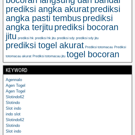
prediksi angka akurat
prediksi
angka pasti tembus
prediksi
angka terjitu
prediksi bocoran
jitu
prediksi hk
prediksi hk jitu
prediksi sdy
prediksi sdy jitu
prediksi togel akurat
Prediksi totomacau
Prediksi
togel bocoran
totomacau akurat
Prediksi totomacau jitu
KEYWORD
Agennalo
Agen Togel
Agen Togel
Slotindo62
Slotindo
Slot indo
indo slot
Slotindo62
Slotindo
Slot indo