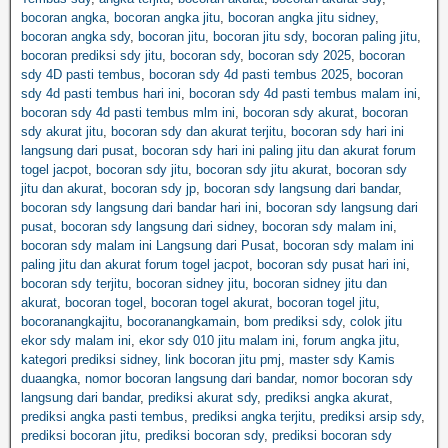
bocoran angka
,
bocoran angka jitu
,
bocoran angka jitu sidney
,
bocoran angka sdy
,
bocoran jitu
,
bocoran jitu sdy
,
bocoran paling jitu
,
bocoran prediksi sdy jitu
,
bocoran sdy
,
bocoran sdy 2025
,
bocoran
sdy 4D pasti tembus
,
bocoran sdy 4d pasti tembus 2025
,
bocoran
sdy 4d pasti tembus hari ini
,
bocoran sdy 4d pasti tembus malam ini
,
bocoran sdy 4d pasti tembus mlm ini
,
bocoran sdy akurat
,
bocoran
sdy akurat jitu
,
bocoran sdy dan akurat terjitu
,
bocoran sdy hari ini
langsung dari pusat
,
bocoran sdy hari ini paling jitu dan akurat forum
togel jacpot
,
bocoran sdy jitu
,
bocoran sdy jitu akurat
,
bocoran sdy
jitu dan akurat
,
bocoran sdy jp
,
bocoran sdy langsung dari bandar
,
bocoran sdy langsung dari bandar hari ini
,
bocoran sdy langsung dari
pusat
,
bocoran sdy langsung dari sidney
,
bocoran sdy malam ini
,
bocoran sdy malam ini Langsung dari Pusat
,
bocoran sdy malam ini
paling jitu dan akurat forum togel jacpot
,
bocoran sdy pusat hari ini
,
bocoran sdy terjitu
,
bocoran sidney jitu
,
bocoran sidney jitu dan
akurat
,
bocoran togel
,
bocoran togel akurat
,
bocoran togel jitu
,
bocoranangkajitu
,
bocoranangkamain
,
bom prediksi sdy
,
colok jitu
ekor sdy malam ini
,
ekor sdy 010 jitu malam ini
,
forum angka jitu
,
kategori prediksi sidney
,
link bocoran jitu pmj
,
master sdy Kamis
duaangka
,
nomor bocoran langsung dari bandar
,
nomor bocoran sdy
langsung dari bandar
,
prediksi akurat sdy
,
prediksi angka akurat
,
prediksi angka pasti tembus
,
prediksi angka terjitu
,
prediksi arsip sdy
,
prediksi bocoran jitu
,
prediksi bocoran sdy
,
prediksi bocoran sdy