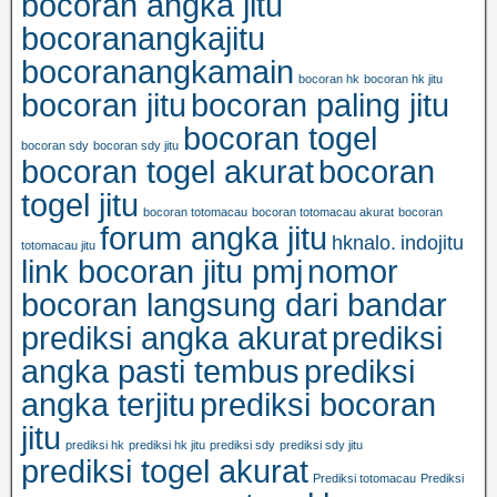
bocoran angka jitu
bocoranangkajitu
bocoranangkamain
bocoran hk
bocoran hk jitu
bocoran jitu
bocoran paling jitu
bocoran togel
bocoran sdy
bocoran sdy jitu
bocoran togel akurat
bocoran
togel jitu
bocoran totomacau
bocoran totomacau akurat
bocoran
forum angka jitu
hknalo.
indojitu
totomacau jitu
link bocoran jitu pmj
nomor
bocoran langsung dari bandar
prediksi angka akurat
prediksi
angka pasti tembus
prediksi
angka terjitu
prediksi bocoran
jitu
prediksi hk
prediksi hk jitu
prediksi sdy
prediksi sdy jitu
prediksi togel akurat
Prediksi totomacau
Prediksi