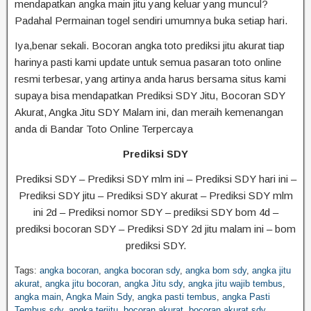
mendapatkan angka main jitu yang keluar yang muncul?
Padahal Permainan togel sendiri umumnya buka setiap hari.
Iya,benar sekali. Bocoran angka toto prediksi jitu akurat tiap
harinya pasti kami update untuk semua pasaran toto online
resmi terbesar, yang artinya anda harus bersama situs kami
supaya bisa mendapatkan Prediksi SDY Jitu, Bocoran SDY
Akurat, Angka Jitu SDY Malam ini, dan meraih kemenangan
anda di Bandar Toto Online Terpercaya
Prediksi SDY
Prediksi SDY – Prediksi SDY mlm ini – Prediksi SDY hari ini –
Prediksi SDY jitu – Prediksi SDY akurat – Prediksi SDY mlm
ini 2d – Prediksi nomor SDY – prediksi SDY bom 4d –
prediksi bocoran SDY – Prediksi SDY 2d jitu malam ini – bom
prediksi SDY.
Tags:
angka bocoran
,
angka bocoran sdy
,
angka bom sdy
,
angka jitu
akurat
,
angka jitu bocoran
,
angka Jitu sdy
,
angka jitu wajib tembus
,
angka main
,
Angka Main Sdy
,
angka pasti tembus
,
angka Pasti
Tembus sdy
,
angka terjitu
,
bocoran akurat
,
bocoran akurat sdy
,