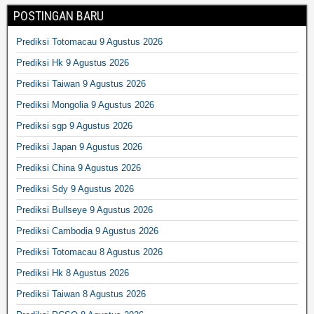
POSTINGAN BARU
Prediksi Totomacau 9 Agustus 2026
Prediksi Hk 9 Agustus 2026
Prediksi Taiwan 9 Agustus 2026
Prediksi Mongolia 9 Agustus 2026
Prediksi sgp 9 Agustus 2026
Prediksi Japan 9 Agustus 2026
Prediksi China 9 Agustus 2026
Prediksi Sdy 9 Agustus 2026
Prediksi Bullseye 9 Agustus 2026
Prediksi Cambodia 9 Agustus 2026
Prediksi Totomacau 8 Agustus 2026
Prediksi Hk 8 Agustus 2026
Prediksi Taiwan 8 Agustus 2026