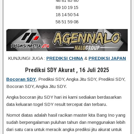
48 81 85 80
89 10 19 15
18 14 50 54
58 51 59 08
KUNJUNGI JUGA :
PREDIKSI CHINA
&
PREDIKSI JAPAN
Prediksi SDY Akurat , 16 Juli 2025
Bocoran SDY
, Prediksi SDY, Angka Jitu SDY, Prediksi SDY,
Bocoran SDY, Angka Jitu SDY.
Angka bocoran jitu SDY hari ini kami sediakan berdasarkan
data keluaran togel SDY result tercepat dan terbaru.
Nomot diatas adalah hasil racikan master kita Bang Ino yang
sudah berpengalaman puluhan tahun dan menggunakan lebih
dari satu cara untuk meracik angka prediksi jitu akurat untuk