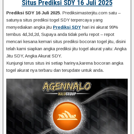
Situs Prediksi SDY 16 Juli 2025
Prediksi SDY 16 Juli 2025
. Prediksimasterjitu.com satu –
satunya situs prediksi togel SDY terpercaya yang
menyediakan angka jitu
Prediksi SDY
hari ini akurat 99%
tembus 4d,3d,2d, Supaya anda tidak perlu repot – repot
mencari kesana kemari situs prediksi bocoran togel jitu, disini
telah kami siapkan angka prediksi jitu togel akurat yaitu: Angka
Jitu SDY, Angka Akurat SDY.
Kunjungi terus situs ini setiap harinya,karena bocoran angka
togel akurat nya terbaru dan terupdate untuk anda.