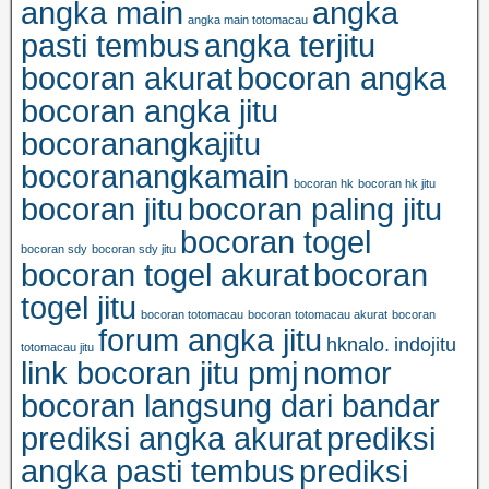
angka main
angka
angka main totomacau
pasti tembus
angka terjitu
bocoran akurat
bocoran angka
bocoran angka jitu
bocoranangkajitu
bocoranangkamain
bocoran hk
bocoran hk jitu
bocoran jitu
bocoran paling jitu
bocoran togel
bocoran sdy
bocoran sdy jitu
bocoran togel akurat
bocoran
togel jitu
bocoran totomacau
bocoran totomacau akurat
bocoran
forum angka jitu
hknalo.
indojitu
totomacau jitu
link bocoran jitu pmj
nomor
bocoran langsung dari bandar
prediksi angka akurat
prediksi
angka pasti tembus
prediksi