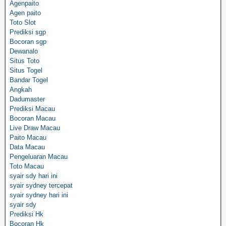
Agenpaito
Agen paito
Toto Slot
Prediksi sgp
Bocoran sgp
Dewanalo
Situs Toto
Situs Togel
Bandar Togel
Angkah
Dadumaster
Prediksi Macau
Bocoran Macau
Live Draw Macau
Paito Macau
Data Macau
Pengeluaran Macau
Toto Macau
syair sdy hari ini
syair sydney tercepat
syair sydney hari ini
syair sdy
Prediksi Hk
Bocoran Hk