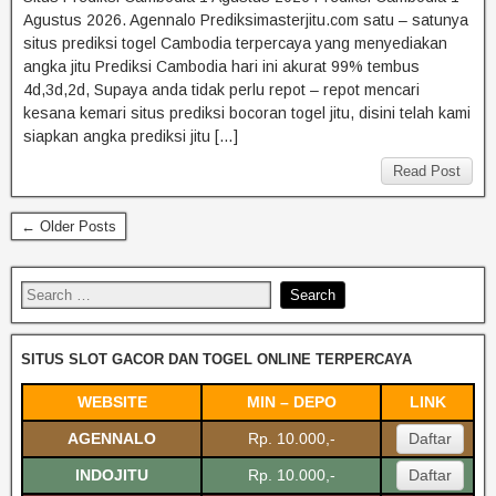
Agustus 2026. Agennalo Prediksimasterjitu.com satu – satunya
situs prediksi togel Cambodia terpercaya yang menyediakan
angka jitu Prediksi Cambodia hari ini akurat 99% tembus
4d,3d,2d, Supaya anda tidak perlu repot – repot mencari
kesana kemari situs prediksi bocoran togel jitu, disini telah kami
siapkan angka prediksi jitu […]
Read Post
← Older Posts
SITUS SLOT GACOR DAN TOGEL ONLINE TERPERCAYA
WEBSITE
MIN – DEPO
LINK
AGENNALO
Rp. 10.000,-
Daftar
INDOJITU
Rp. 10.000,-
Daftar