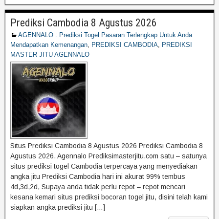
Prediksi Cambodia 8 Agustus 2026
AGENNALO : Prediksi Togel Pasaran Terlengkap Untuk Anda
Mendapatkan Kemenangan
,
PREDIKSI CAMBODIA
,
PREDIKSI
MASTER JITU AGENNALO
Situs Prediksi Cambodia 8 Agustus 2026 Prediksi Cambodia 8
Agustus 2026. Agennalo Prediksimasterjitu.com satu – satunya
situs prediksi togel Cambodia terpercaya yang menyediakan
angka jitu Prediksi Cambodia hari ini akurat 99% tembus
4d,3d,2d, Supaya anda tidak perlu repot – repot mencari
kesana kemari situs prediksi bocoran togel jitu, disini telah kami
siapkan angka prediksi jitu […]