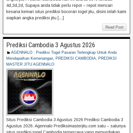
4d,3d,2d, Supaya anda tidak perlu repot – repot mencari
kesana kemari situs prediksi bocoran togel jitu, disini telah kami
siapkan angka prediksi jitu […]
Read Post
Prediksi Cambodia 3 Agustus 2026
AGENNALO : Prediksi Togel Pasaran Terlengkap Untuk Anda
Mendapatkan Kemenangan
,
PREDIKSI CAMBODIA
,
PREDIKSI
MASTER JITU AGENNALO
Situs Prediksi Cambodia 3 Agustus 2026 Prediksi Cambodia 3
Agustus 2026. Agennalo Prediksimasterjitu.com satu – satunya
situs prediksi togel Cambodia terpercaya yang menyediakan