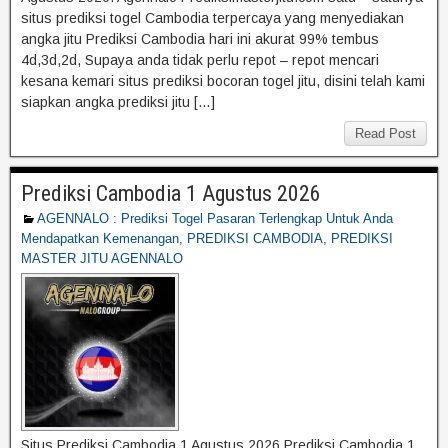
situs prediksi togel Cambodia terpercaya yang menyediakan
angka jitu Prediksi Cambodia hari ini akurat 99% tembus
4d,3d,2d, Supaya anda tidak perlu repot – repot mencari
kesana kemari situs prediksi bocoran togel jitu, disini telah kami
siapkan angka prediksi jitu […]
Read Post
Prediksi Cambodia 1 Agustus 2026
AGENNALO : Prediksi Togel Pasaran Terlengkap Untuk Anda
Mendapatkan Kemenangan
,
PREDIKSI CAMBODIA
,
PREDIKSI
MASTER JITU AGENNALO
Situs Prediksi Cambodia 1 Agustus 2026 Prediksi Cambodia 1