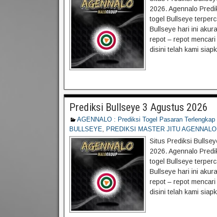
2026. Agennalo Predik
togel Bullseye terper
Bullseye hari ini aku
repot – repot mencari 
disini telah kami siap
Prediksi Bullseye 3 Agustus 2026
AGENNALO : Prediksi Togel Pasaran Terlengka
BULLSEYE
,
PREDIKSI MASTER JITU AGENNALO
Situs Prediksi Bullse
2026. Agennalo Predik
togel Bullseye terper
Bullseye hari ini aku
repot – repot mencari 
disini telah kami siap