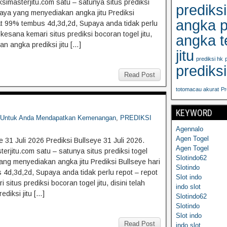
simasterjitu.com satu – satunya situs prediksi
prediks
caya yang menyediakan angka jitu Prediksi
angka p
rat 99% tembus 4d,3d,2d, Supaya anda tidak perlu
kesana kemari situs prediksi bocoran togel jitu,
angka te
kan angka prediksi jitu […]
jitu
prediksi hk
prediksi
Read Post
totomacau akurat
Pr
KEYWORD
p Untuk Anda Mendapatkan Kemenangan
,
PREDIKSI
Agennalo
Agen Togel
e 31 Juli 2026 Prediksi Bullseye 31 Juli 2026.
Agen Togel
erjitu.com satu – satunya situs prediksi togel
Slotindo62
ang menyediakan angka jitu Prediksi Bullseye hari
Slotindo
 4d,3d,2d, Supaya anda tidak perlu repot – repot
Slot indo
situs prediksi bocoran togel jitu, disini telah
indo slot
diksi jitu […]
Slotindo62
Slotindo
Slot indo
Read Post
indo slot