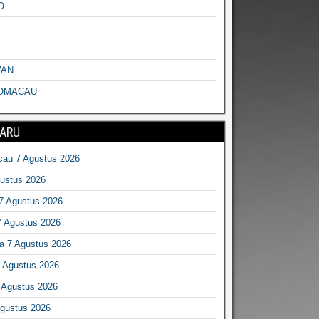
O
WAN
TOMACAU
BARU
cau 7 Agustus 2026
gustus 2026
 7 Agustus 2026
7 Agustus 2026
ia 7 Agustus 2026
7 Agustus 2026
7 Agustus 2026
Agustus 2026