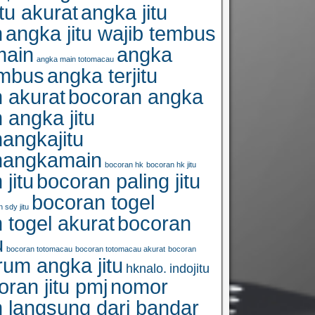
tu akurat
angka jitu
n
angka jitu wajib tembus
main
angka
angka main totomacau
embus
angka terjitu
 akurat
bocoran angka
 angka jitu
angkajitu
nangkamain
bocoran hk
bocoran hk jitu
jitu
bocoran paling jitu
bocoran togel
 sdy jitu
 togel akurat
bocoran
u
bocoran totomacau
bocoran totomacau akurat
bocoran
rum angka jitu
hknalo.
indojitu
oran jitu pmj
nomor
 langsung dari bandar