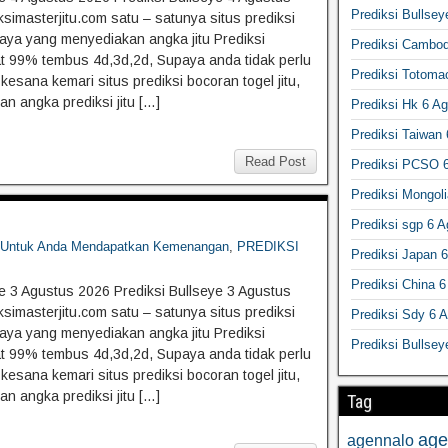
Prediksi Bullse
simasterjitu.com satu – satunya situs prediksi
caya yang menyediakan angka jitu Prediksi
Prediksi Cambod
rat 99% tembus 4d,3d,2d, Supaya anda tidak perlu
Prediksi Totoma
kesana kemari situs prediksi bocoran togel jitu,
kan angka prediksi jitu […]
Prediksi Hk 6 A
Prediksi Taiwan
Read Post
Prediksi PCSO 
Prediksi Mongol
Prediksi sgp 6 
p Untuk Anda Mendapatkan Kemenangan
,
PREDIKSI
Prediksi Japan 
Prediksi China 
ye 3 Agustus 2026 Prediksi Bullseye 3 Agustus
simasterjitu.com satu – satunya situs prediksi
Prediksi Sdy 6 
caya yang menyediakan angka jitu Prediksi
Prediksi Bullse
rat 99% tembus 4d,3d,2d, Supaya anda tidak perlu
kesana kemari situs prediksi bocoran togel jitu,
kan angka prediksi jitu […]
Tag
age
agennalo