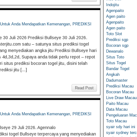
Indojitu
Agenpaito
Agen paito
Agenpaito
p Untuk Anda Mendapatkan Kemenangan
,
PREDIKSI
Agen paito
Toto Slot
e 30 Juli 2026 Prediksi Bullseye 30 Juli 2026.
Prediksi sgp
erjitu.com satu – satunya situs prediksi togel
Bocoran sgp
ang menyediakan angka jitu Prediksi Bullseye hari
Dewanalo
 4d,3d,2d, Supaya anda tidak perlu repot – repot
Situs Toto
Situs Togel
situs prediksi bocoran togel jitu, disini telah
Bandar Togel
diksi jitu […]
Angkah
Dadumaster
Prediksi Macau
Read Post
Bocoran Macau
Live Draw Macau
Paito Macau
Data Macau
p Untuk Anda Mendapatkan Kemenangan
,
PREDIKSI
Pengeluaran Ma
Toto Macau
syair sdy hari ini
llseye 29 Juli 2026. Agennalo
syair sydney ter
ediksi togel Bullseye terpercaya yang menyediakan