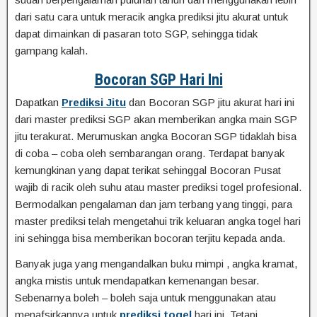
dari satu cara untuk meracik angka prediksi jitu akurat untuk
dapat dimainkan di pasaran toto SGP, sehingga tidak
gampang kalah.
Bocoran SGP Hari Ini
Dapatkan
Prediksi Jitu
dan Bocoran SGP jitu akurat hari ini
dari master prediksi SGP akan memberikan angka main SGP
jitu terakurat. Merumuskan angka Bocoran SGP tidaklah bisa
di coba – coba oleh sembarangan orang. Terdapat banyak
kemungkinan yang dapat terikat sehinggal Bocoran Pusat
wajib di racik oleh suhu atau master prediksi togel profesional.
Bermodalkan pengalaman dan jam terbang yang tinggi, para
master prediksi telah mengetahui trik keluaran angka togel hari
ini sehingga bisa memberikan bocoran terjitu kepada anda.
Banyak juga yang mengandalkan buku mimpi , angka kramat,
angka mistis untuk mendapatkan kemenangan besar.
Sebenarnya boleh – boleh saja untuk menggunakan atau
menafsirkannya untuk
prediksi togel
hari ini. Tetapi