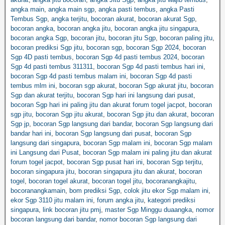
angka main
,
angka main sgp
,
angka pasti tembus
,
angka Pasti
Tembus Sgp
,
angka terjitu
,
bocoran akurat
,
bocoran akurat Sgp
,
bocoran angka
,
bocoran angka jitu
,
bocoran angka jitu singapura
,
bocoran angka Sgp
,
bocoran jitu
,
bocoran jitu Sgp
,
bocoran paling jitu
,
bocoran prediksi Sgp jitu
,
bocoran sgp
,
bocoran Sgp 2024
,
bocoran
Sgp 4D pasti tembus
,
bocoran Sgp 4d pasti tembus 2024
,
bocoran
Sgp 4d pasti tembus 311311
,
bocoran Sgp 4d pasti tembus hari ini
,
bocoran Sgp 4d pasti tembus malam ini
,
bocoran Sgp 4d pasti
tembus mlm ini
,
bocoran sgp akurat
,
bocoran Sgp akurat jitu
,
bocoran
Sgp dan akurat terjitu
,
bocoran Sgp hari ini langsung dari pusat
,
bocoran Sgp hari ini paling jitu dan akurat forum togel jacpot
,
bocoran
sgp jitu
,
bocoran Sgp jitu akurat
,
bocoran Sgp jitu dan akurat
,
bocoran
Sgp jp
,
bocoran Sgp langsung dari bandar
,
bocoran Sgp langsung dari
bandar hari ini
,
bocoran Sgp langsung dari pusat
,
bocoran Sgp
langsung dari singapura
,
bocoran Sgp malam ini
,
bocoran Sgp malam
ini Langsung dari Pusat
,
bocoran Sgp malam ini paling jitu dan akurat
forum togel jacpot
,
bocoran Sgp pusat hari ini
,
bocoran Sgp terjitu
,
bocoran singapura jitu
,
bocoran singapura jitu dan akurat
,
bocoran
togel
,
bocoran togel akurat
,
bocoran togel jitu
,
bocoranangkajitu
,
bocoranangkamain
,
bom prediksi Sgp
,
colok jitu ekor Sgp malam ini
,
ekor Sgp 3110 jitu malam ini
,
forum angka jitu
,
kategori prediksi
singapura
,
link bocoran jitu pmj
,
master Sgp Minggu duaangka
,
nomor
bocoran langsung dari bandar
,
nomor bocoran Sgp langsung dari