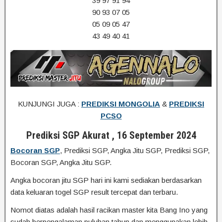
39 97 91 94
90 93 07 05
05 09 05 47
43 49 40 41
KUNJUNGI JUGA :
PREDIKSI MONGOLIA
&
PREDIKSI
PCSO
Prediksi SGP Akurat , 16 September 2024
Bocoran SGP
, Prediksi SGP, Angka Jitu SGP, Prediksi SGP,
Bocoran SGP, Angka Jitu SGP.
Angka bocoran jitu SGP hari ini kami sediakan berdasarkan
data keluaran togel SGP result tercepat dan terbaru.
Nomot diatas adalah hasil racikan master kita Bang Ino yang
sudah berpengalaman puluhan tahun dan menggunakan lebih