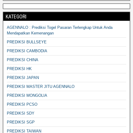
KATEGORI
AGENNALO : Prediksi Togel Pasaran Terlengkap Untuk Anda
Mendapatkan Kemenangan
PREDIKSI BULLSEYE
PREDIKSI CAMBODIA
PREDIKSI CHINA
PREDIKSI HK
PREDIKSI JAPAN
PREDIKSI MASTER JITU AGENNALO
PREDIKSI MONGOLIA
PREDIKSI PCSO
PREDIKSI SDY
PREDIKSI SGP
PREDIKSI TAIWAN