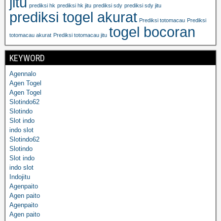
jitu
prediksi hk
prediksi hk jitu
prediksi sdy
prediksi sdy jitu
prediksi togel akurat
Prediksi totomacau
Prediksi
togel bocoran
totomacau akurat
Prediksi totomacau jitu
KEYWORD
Agennalo
Agen Togel
Agen Togel
Slotindo62
Slotindo
Slot indo
indo slot
Slotindo62
Slotindo
Slot indo
indo slot
Indojitu
Agenpaito
Agen paito
Agenpaito
Agen paito