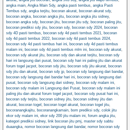
angka main
,
Angka Main Sdy
,
angka pasti tembus
,
angka Pasti
Tembus sdy
,
angka terjitu
,
bocoran akurat
,
bocoran akurat sdy
,
bocoran angka
,
bocoran angka jitu
,
bocoran angka jitu sidney
,
bocoran angka sdy
,
bocoran jitu
,
bocoran jitu sdy
,
bocoran paling jitu
,
bocoran prediksi sdy jitu
,
bocoran sdy
,
bocoran sdy 2024
,
bocoran
sdy 4D pasti tembus
,
bocoran sdy 4d pasti tembus 2021
,
bocoran
sdy 4d pasti tembus 2022
,
bocoran sdy 4d pasti tembus 2024
,
bocoran sdy 4d pasti tembus hari ini
,
bocoran sdy 4d pasti tembus
malam ini
,
bocoran sdy 4d pasti tembus mlm ini
,
bocoran sdy akurat
,
bocoran sdy akurat jitu
,
bocoran sdy dan akurat terjitu
,
bocoran sdy
hari ini langsung dari pusat
,
bocoran sdy hari ini paling jitu dan akurat
forum togel jacpot
,
bocoran sdy jitu
,
bocoran sdy jitu akurat
,
bocoran
sdy jitu dan akurat
,
bocoran sdy jp
,
bocoran sdy langsung dari bandar
,
bocoran sdy langsung dari bandar hari ini
,
bocoran sdy langsung dari
pusat
,
bocoran sdy langsung dari sidney
,
bocoran sdy malam ini
,
bocoran sdy malam ini Langsung dari Pusat
,
bocoran sdy malam ini
paling jitu dan akurat forum togel jacpot
,
bocoran sdy pusat hari ini
,
bocoran sdy terjitu
,
bocoran sidney jitu
,
bocoran sidney jitu dan
akurat
,
bocoran togel
,
bocoran togel akurat
,
bocoran togel jitu
,
bocoranangkajitu
,
bocoranangkamain
,
bom prediksi sdy
,
colok jitu
ekor sdy malam ini
,
ekor sdy 200 jitu malam ini
,
forum angka jitu
,
kategori prediksi sidney
,
link bocoran jitu pmj
,
master sdy sabtu
duaangka
,
nomor bocoran langsung dari bandar
,
nomor bocoran sdy