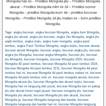
Mongolia hari ini – Prediksi Mongolia jitu – Prediksi Mongolia
akurat – Prediksi Mongolia mlm ini 2d – Prediksi nomor
Mongolia – prediksi Mongolia bom 4d – prediksi bocoran
Mongolia – Prediksi Mongolia 2d jitu malam ini – bom prediksi
Mongolia.
Tags:
angka bocoran
,
angka bocoran Mongolia
,
angka bom Mongolia
,
angka jitu akurat
,
angka jitu bocoran
,
angka Jitu Mongolia
,
angka jitu
wajib tembus
,
angka main
,
angka main mongolia
,
angka pasti
tembus
,
angka Pasti Tembus Mongolia
,
angka terjitu
,
bocoran akurat
,
bocoran akurat Mongolia
,
bocoran angka
,
bocoran angka jitu
,
bocoran
angka jitu Mongolia
,
bocoran angka Mongolia
,
bocoran jitu
,
bocoran
jitu Mongolia
,
bocoran mongolia
,
bocoran Mongolia 2024
,
bocoran
Mongolia 4D pasti tembus
,
bocoran Mongolia 4d pasti tembus 2024
,
bocoran Mongolia 4d pasti tembus 3131
,
bocoran Mongolia 4d pasti
tembus hari ini
,
bocoran Mongolia 4d pasti tembus malam ini
,
bocoran
Mongolia 4d pasti tembus mlm ini
,
bocoran mongolia akurat
,
bocoran
Mongolia akurat jitu
,
bocoran Mongolia dan akurat terjitu
,
bocoran
Mongolia hari ini langsung dari pusat
,
bocoran Mongolia hari ini paling
jitu dan akurat forum togel jacpot
,
bocoran mongolia jitu
,
bocoran
Mongolia jitu akurat
,
bocoran Mongolia jitu dan akurat
,
bocoran
Mongolia jp
,
bocoran Mongolia langsung dari bandar
,
bocoran
Mongolia langsung dari bandar hari ini
,
bocoran Mongolia langsung