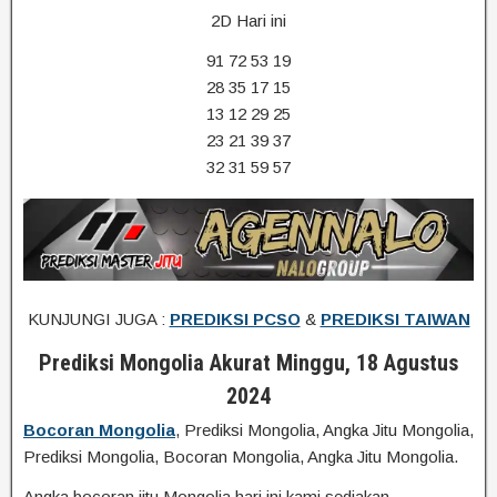
2D Hari ini
91 72 53 19
28 35 17 15
13 12 29 25
23 21 39 37
32 31 59 57
KUNJUNGI JUGA :
PREDIKSI PCSO
&
PREDIKSI TAIWAN
Prediksi Mongolia Akurat Minggu, 18 Agustus
2024
Bocoran Mongolia
, Prediksi Mongolia, Angka Jitu Mongolia,
Prediksi Mongolia, Bocoran Mongolia, Angka Jitu Mongolia.
Angka bocoran jitu Mongolia hari ini kami sediakan