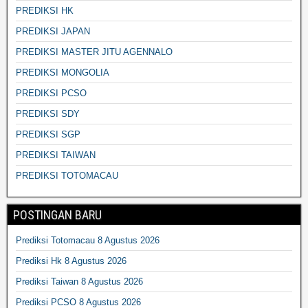
PREDIKSI HK
PREDIKSI JAPAN
PREDIKSI MASTER JITU AGENNALO
PREDIKSI MONGOLIA
PREDIKSI PCSO
PREDIKSI SDY
PREDIKSI SGP
PREDIKSI TAIWAN
PREDIKSI TOTOMACAU
POSTINGAN BARU
Prediksi Totomacau 8 Agustus 2026
Prediksi Hk 8 Agustus 2026
Prediksi Taiwan 8 Agustus 2026
Prediksi PCSO 8 Agustus 2026