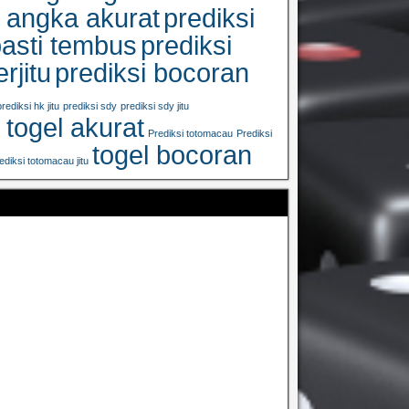
i angka akurat
prediksi
asti tembus
prediksi
rjitu
prediksi bocoran
prediksi hk jitu
prediksi sdy
prediksi sdy jitu
 togel akurat
Prediksi totomacau
Prediksi
togel bocoran
ediksi totomacau jitu