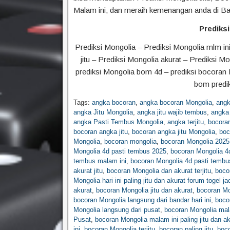
Malam ini, dan meraih kemenangan anda di Ba
Prediks
Prediksi Mongolia – Prediksi Mongolia mlm ini 
jitu – Prediksi Mongolia akurat – Prediksi M
prediksi Mongolia bom 4d – prediksi bocoran M
bom predik
Tags:
angka bocoran
,
angka bocoran Mongolia
,
angk
angka Jitu Mongolia
,
angka jitu wajib tembus
,
angka
angka Pasti Tembus Mongolia
,
angka terjitu
,
bocoran
bocoran angka jitu
,
bocoran angka jitu Mongolia
,
boc
Mongolia
,
bocoran mongolia
,
bocoran Mongolia 2025
Mongolia 4d pasti tembus 2025
,
bocoran Mongolia 4d
tembus malam ini
,
bocoran Mongolia 4d pasti tembu
akurat jitu
,
bocoran Mongolia dan akurat terjitu
,
bocor
Mongolia hari ini paling jitu dan akurat forum togel ja
akurat
,
bocoran Mongolia jitu dan akurat
,
bocoran Mo
bocoran Mongolia langsung dari bandar hari ini
,
boco
Mongolia langsung dari pusat
,
bocoran Mongolia mal
Pusat
,
bocoran Mongolia malam ini paling jitu dan ak
ini
,
bocoran Mongolia terjitu
,
bocoran paling jitu
,
boco