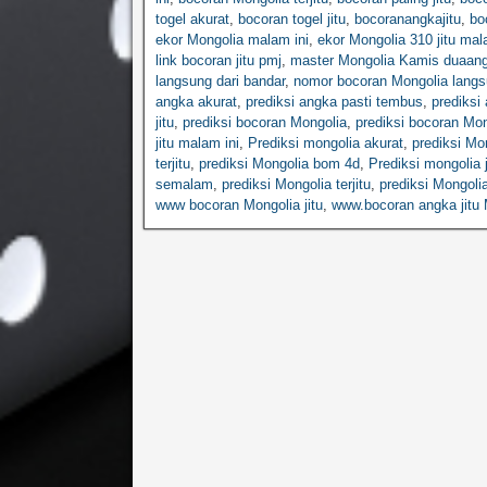
togel akurat
,
bocoran togel jitu
,
bocoranangkajitu
,
bo
ekor Mongolia malam ini
,
ekor Mongolia 310 jitu mal
link bocoran jitu pmj
,
master Mongolia Kamis duaan
langsung dari bandar
,
nomor bocoran Mongolia langs
angka akurat
,
prediksi angka pasti tembus
,
prediksi 
jitu
,
prediksi bocoran Mongolia
,
prediksi bocoran Mong
jitu malam ini
,
Prediksi mongolia akurat
,
prediksi Mo
terjitu
,
prediksi Mongolia bom 4d
,
Prediksi mongolia j
semalam
,
prediksi Mongolia terjitu
,
prediksi Mongolia 
www bocoran Mongolia jitu
,
www.bocoran angka jitu