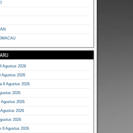
O
WAN
TOMACAU
BARU
 8 Agustus 2026
8 Agustus 2026
ia 8 Agustus 2026
Agustus 2026
8 Agustus 2026
8 Agustus 2026
Agustus 2026
ye 8 Agustus 2026