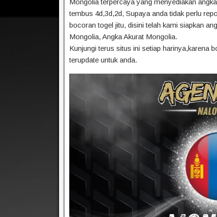
Mongolia terpercaya yang menyediakan angka 
tembus 4d,3d,2d, Supaya anda tidak perlu repo
bocoran togel jitu, disini telah kami siapkan ang
Mongolia, Angka Akurat Mongolia.
Kunjungi terus situs ini setiap harinya,karena 
terupdate untuk anda.