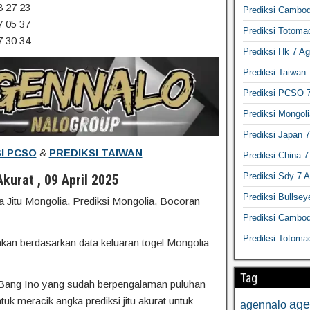
8 27 23
Prediksi Cambod
7 05 37
Prediksi Totoma
7 30 34
Prediksi Hk 7 A
Prediksi Taiwan
Prediksi PCSO 
Prediksi Mongol
Prediksi Japan 
I PCSO
&
PREDIKSI TAIWAN
Prediksi China 
Prediksi Sdy 7 
kurat , 09 April 2025
Prediksi Bullse
ka Jitu Mongolia, Prediksi Mongolia, Bocoran
Prediksi Cambod
Prediksi Totoma
iakan berdasarkan data keluaran togel Mongolia
Tag
a Bang Ino yang sudah berpengalaman puluhan
uk meracik angka prediksi jitu akurat untuk
age
agennalo