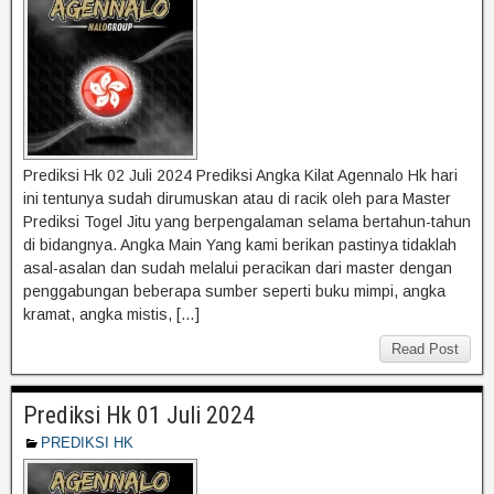
Prediksi Hk 02 Juli 2024 Prediksi Angka Kilat Agennalo Hk hari
ini tentunya sudah dirumuskan atau di racik oleh para Master
Prediksi Togel Jitu yang berpengalaman selama bertahun-tahun
di bidangnya. Angka Main Yang kami berikan pastinya tidaklah
asal-asalan dan sudah melalui peracikan dari master dengan
penggabungan beberapa sumber seperti buku mimpi, angka
kramat, angka mistis, […]
Read Post
Prediksi Hk 01 Juli 2024
PREDIKSI HK