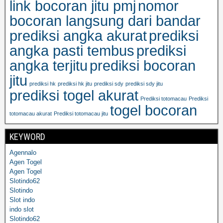
link bocoran jitu pmj
nomor
bocoran langsung dari bandar
prediksi angka akurat
prediksi
angka pasti tembus
prediksi
angka terjitu
prediksi bocoran
jitu
prediksi hk
prediksi hk jitu
prediksi sdy
prediksi sdy jitu
prediksi togel akurat
Prediksi totomacau
Prediksi
togel bocoran
totomacau akurat
Prediksi totomacau jitu
KEYWORD
Agennalo
Agen Togel
Agen Togel
Slotindo62
Slotindo
Slot indo
indo slot
Slotindo62