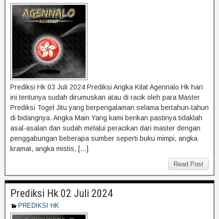
Prediksi Hk 03 Juli 2024 Prediksi Angka Kilat Agennalo Hk hari
ini tentunya sudah dirumuskan atau di racik oleh para Master
Prediksi Togel Jitu yang berpengalaman selama bertahun-tahun
di bidangnya. Angka Main Yang kami berikan pastinya tidaklah
asal-asalan dan sudah melalui peracikan dari master dengan
penggabungan beberapa sumber seperti buku mimpi, angka
kramat, angka mistis, […]
Read Post
Prediksi Hk 02 Juli 2024
PREDIKSI HK