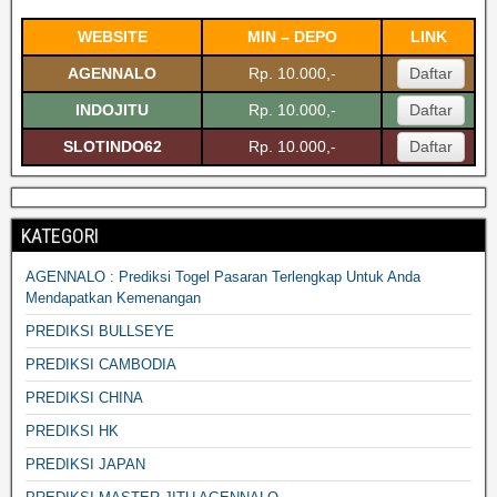
WEBSITE
MIN – DEPO
LINK
AGENNALO
Rp. 10.000,-
Daftar
INDOJITU
Rp. 10.000,-
Daftar
SLOTINDO62
Rp. 10.000,-
Daftar
KATEGORI
AGENNALO : Prediksi Togel Pasaran Terlengkap Untuk Anda
Mendapatkan Kemenangan
PREDIKSI BULLSEYE
PREDIKSI CAMBODIA
PREDIKSI CHINA
PREDIKSI HK
PREDIKSI JAPAN