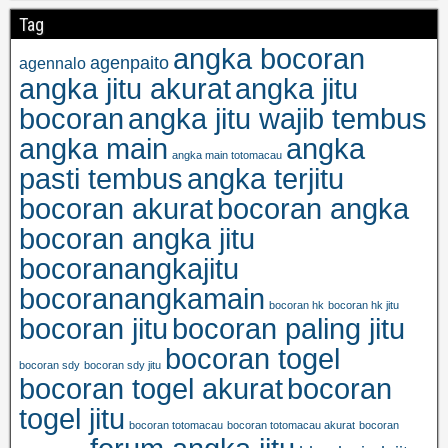
Tag
angka bocoran
agenpaito
agennalo
angka jitu akurat
angka jitu
bocoran
angka jitu wajib tembus
angka main
angka
angka main totomacau
pasti tembus
angka terjitu
bocoran akurat
bocoran angka
bocoran angka jitu
bocoranangkajitu
bocoranangkamain
bocoran hk
bocoran hk jitu
bocoran jitu
bocoran paling jitu
bocoran togel
bocoran sdy
bocoran sdy jitu
bocoran togel akurat
bocoran
togel jitu
bocoran totomacau
bocoran totomacau akurat
bocoran