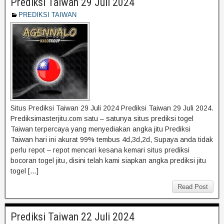
Prediksi Taiwan 29 Juli 2024
PREDIKSI TAIWAN
Situs Prediksi Taiwan 29 Juli 2024 Prediksi Taiwan 29 Juli 2024.
Prediksimasterjitu.com satu – satunya situs prediksi togel
Taiwan terpercaya yang menyediakan angka jitu Prediksi
Taiwan hari ini akurat 99% tembus 4d,3d,2d, Supaya anda tidak
perlu repot – repot mencari kesana kemari situs prediksi
bocoran togel jitu, disini telah kami siapkan angka prediksi jitu
togel […]
Read Post
Prediksi Taiwan 22 Juli 2024