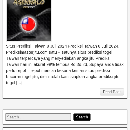
Situs Prediksi Taiwan 8 Juli 2024 Prediksi Taiwan 8 Juli 2024.
Prediksimasterjitu.com satu – satunya situs prediksi togel
Taiwan terpercaya yang menyediakan angka jitu Prediksi
Taiwan hari ini akurat 99% tembus 4d,3d,2d, Supaya anda tidak
perlu repot – repot mencari kesana kemari situs prediksi
bocoran togel jitu, disini telah kami siapkan angka prediksi jitu
togel […]
Read Post