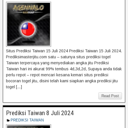
Situs Prediksi Taiwan 15 Juli 2024 Prediksi Taiwan 15 Juli 2024.
Prediksimasterjitu.com satu – satunya situs prediksi togel
Taiwan terpercaya yang menyediakan angka jitu Prediksi
Taiwan hari ini akurat 99% tembus 4d,3d,2d, Supaya anda tidak
perlu repot – repot mencari kesana kemari situs prediksi
bocoran togel jitu, disini telah kami siapkan angka prediksi jitu
togel […]
Read Post
Prediksi Taiwan 8 Juli 2024
PREDIKSI TAIWAN