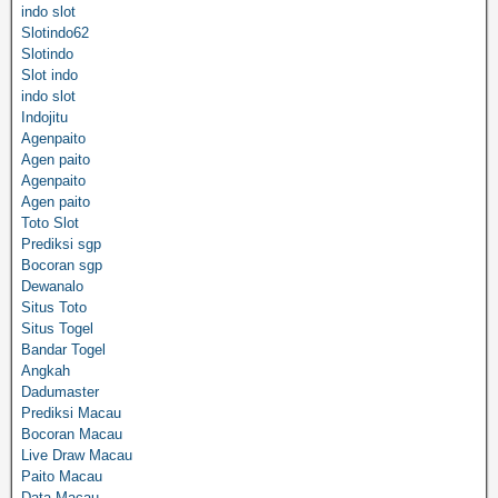
indo slot
Slotindo62
Slotindo
Slot indo
indo slot
Indojitu
Agenpaito
Agen paito
Agenpaito
Agen paito
Toto Slot
Prediksi sgp
Bocoran sgp
Dewanalo
Situs Toto
Situs Togel
Bandar Togel
Angkah
Dadumaster
Prediksi Macau
Bocoran Macau
Live Draw Macau
Paito Macau
Data Macau