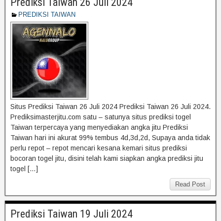
Prediksi Taiwan 26 Juli 2024
PREDIKSI TAIWAN
Situs Prediksi Taiwan 26 Juli 2024 Prediksi Taiwan 26 Juli 2024.
Prediksimasterjitu.com satu – satunya situs prediksi togel
Taiwan terpercaya yang menyediakan angka jitu Prediksi
Taiwan hari ini akurat 99% tembus 4d,3d,2d, Supaya anda tidak
perlu repot – repot mencari kesana kemari situs prediksi
bocoran togel jitu, disini telah kami siapkan angka prediksi jitu
togel […]
Read Post
Prediksi Taiwan 19 Juli 2024