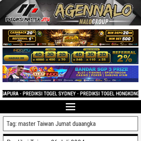
PURA - PREDIKSI TOGEL SYDNEY - PREDIKSI TOGEL HONGKONG TER
Tag:
master Taiwan Jumat duaangka