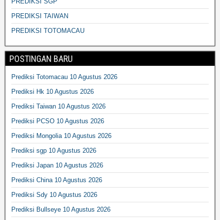
PREDIKSI SGP
PREDIKSI TAIWAN
PREDIKSI TOTOMACAU
POSTINGAN BARU
Prediksi Totomacau 10 Agustus 2026
Prediksi Hk 10 Agustus 2026
Prediksi Taiwan 10 Agustus 2026
Prediksi PCSO 10 Agustus 2026
Prediksi Mongolia 10 Agustus 2026
Prediksi sgp 10 Agustus 2026
Prediksi Japan 10 Agustus 2026
Prediksi China 10 Agustus 2026
Prediksi Sdy 10 Agustus 2026
Prediksi Bullseye 10 Agustus 2026