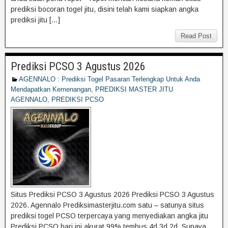
prediksi bocoran togel jitu, disini telah kami siapkan angka
prediksi jitu […]
Read Post
Prediksi PCSO 3 Agustus 2026
AGENNALO : Prediksi Togel Pasaran Terlengkap Untuk Anda
Mendapatkan Kemenangan
,
PREDIKSI MASTER JITU
AGENNALO
,
PREDIKSI PCSO
Situs Prediksi PCSO 3 Agustus 2026 Prediksi PCSO 3 Agustus
2026. Agennalo Prediksimasterjitu.com satu – satunya situs
prediksi togel PCSO terpercaya yang menyediakan angka jitu
Prediksi PCSO hari ini akurat 99% tembus 4d,3d,2d, Supaya