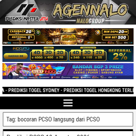
REDIKSI TOGEL SYDNEY - PREDIKSI TOGEL HONGKONG TERLENGKAP 
Tag:
bocoran PCSO langsung dari PCSO