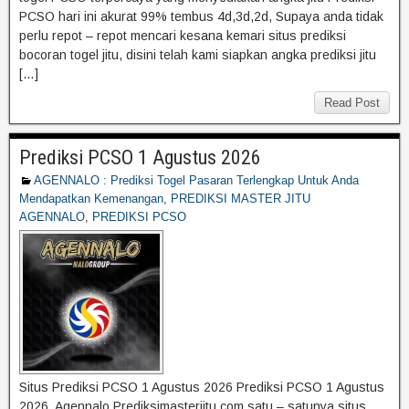
PCSO hari ini akurat 99% tembus 4d,3d,2d, Supaya anda tidak
perlu repot – repot mencari kesana kemari situs prediksi
bocoran togel jitu, disini telah kami siapkan angka prediksi jitu
[…]
Read Post
Prediksi PCSO 1 Agustus 2026
AGENNALO : Prediksi Togel Pasaran Terlengkap Untuk Anda
Mendapatkan Kemenangan
,
PREDIKSI MASTER JITU
AGENNALO
,
PREDIKSI PCSO
Situs Prediksi PCSO 1 Agustus 2026 Prediksi PCSO 1 Agustus
2026. Agennalo Prediksimasterjitu.com satu – satunya situs