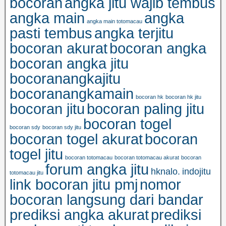
bocoran
angka jitu wajib tembus
angka main
angka
angka main totomacau
pasti tembus
angka terjitu
bocoran akurat
bocoran angka
bocoran angka jitu
bocoranangkajitu
bocoranangkamain
bocoran hk
bocoran hk jitu
bocoran jitu
bocoran paling jitu
bocoran togel
bocoran sdy
bocoran sdy jitu
bocoran togel akurat
bocoran
togel jitu
bocoran totomacau
bocoran totomacau akurat
bocoran
forum angka jitu
hknalo.
indojitu
totomacau jitu
link bocoran jitu pmj
nomor
bocoran langsung dari bandar
prediksi angka akurat
prediksi