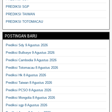
PREDIKSI SGP
PREDIKSI TAIWAN
PREDIKSI TOTOMACAU
POSTINGAN BARU
Prediksi Sdy 9 Agustus 2026
Prediksi Bullseye 9 Agustus 2026
Prediksi Cambodia 9 Agustus 2026
Prediksi Totomacau 8 Agustus 2026
Prediksi Hk 8 Agustus 2026
Prediksi Taiwan 8 Agustus 2026
Prediksi PCSO 8 Agustus 2026
Prediksi Mongolia 8 Agustus 2026
Prediksi sgp 8 Agustus 2026