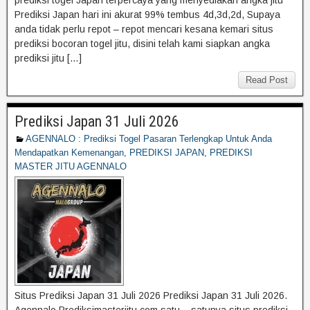
prediksi togel Japan terpercaya yang menyediakan angka jitu
Prediksi Japan hari ini akurat 99% tembus 4d,3d,2d, Supaya
anda tidak perlu repot – repot mencari kesana kemari situs
prediksi bocoran togel jitu, disini telah kami siapkan angka
prediksi jitu […]
Read Post
Prediksi Japan 31 Juli 2026
AGENNALO : Prediksi Togel Pasaran Terlengkap Untuk Anda
Mendapatkan Kemenangan
,
PREDIKSI JAPAN
,
PREDIKSI
MASTER JITU AGENNALO
Situs Prediksi Japan 31 Juli 2026 Prediksi Japan 31 Juli 2026.