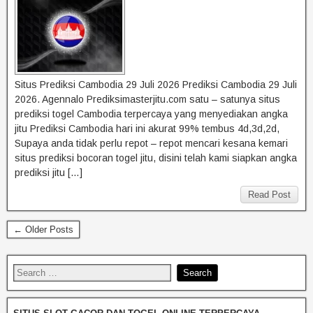
Situs Prediksi Cambodia 29 Juli 2026 Prediksi Cambodia 29 Juli
2026. Agennalo Prediksimasterjitu.com satu – satunya situs
prediksi togel Cambodia terpercaya yang menyediakan angka
jitu Prediksi Cambodia hari ini akurat 99% tembus 4d,3d,2d,
Supaya anda tidak perlu repot – repot mencari kesana kemari
situs prediksi bocoran togel jitu, disini telah kami siapkan angka
prediksi jitu […]
Read Post
← Older Posts