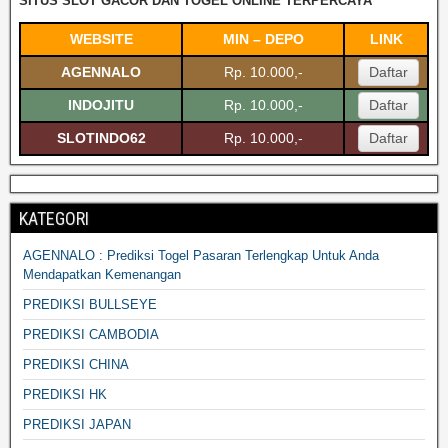
SITUS SLOT GACOR DAN TOGEL ONLINE TERPERCAYA
WEBSITE
MIN – DEPO
LINK
AGENNALO
Rp. 10.000,-
Daftar
INDOJITU
Rp. 10.000,-
Daftar
SLOTINDO62
Rp. 10.000,-
Daftar
KATEGORI
AGENNALO : Prediksi Togel Pasaran Terlengkap Untuk Anda
Mendapatkan Kemenangan
PREDIKSI BULLSEYE
PREDIKSI CAMBODIA
PREDIKSI CHINA
PREDIKSI HK
PREDIKSI JAPAN