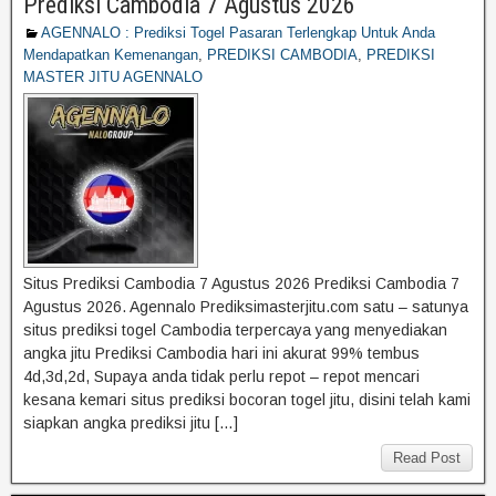
Prediksi Cambodia 7 Agustus 2026
AGENNALO : Prediksi Togel Pasaran Terlengkap Untuk Anda
Mendapatkan Kemenangan
,
PREDIKSI CAMBODIA
,
PREDIKSI
MASTER JITU AGENNALO
Situs Prediksi Cambodia 7 Agustus 2026 Prediksi Cambodia 7
Agustus 2026. Agennalo Prediksimasterjitu.com satu – satunya
situs prediksi togel Cambodia terpercaya yang menyediakan
angka jitu Prediksi Cambodia hari ini akurat 99% tembus
4d,3d,2d, Supaya anda tidak perlu repot – repot mencari
kesana kemari situs prediksi bocoran togel jitu, disini telah kami
siapkan angka prediksi jitu […]
Read Post