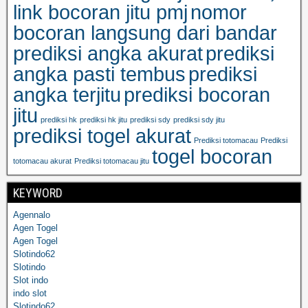
link bocoran jitu pmj
nomor
bocoran langsung dari bandar
prediksi angka akurat
prediksi
angka pasti tembus
prediksi
angka terjitu
prediksi bocoran
jitu
prediksi hk
prediksi hk jitu
prediksi sdy
prediksi sdy jitu
prediksi togel akurat
Prediksi totomacau
Prediksi
togel bocoran
totomacau akurat
Prediksi totomacau jitu
KEYWORD
Agennalo
Agen Togel
Agen Togel
Slotindo62
Slotindo
Slot indo
indo slot
Slotindo62