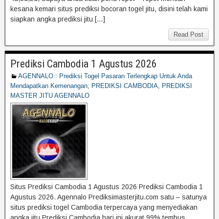
kesana kemari situs prediksi bocoran togel jitu, disini telah kami
siapkan angka prediksi jitu […]
Read Post
Prediksi Cambodia 1 Agustus 2026
AGENNALO : Prediksi Togel Pasaran Terlengkap Untuk Anda
Mendapatkan Kemenangan
,
PREDIKSI CAMBODIA
,
PREDIKSI
MASTER JITU AGENNALO
Situs Prediksi Cambodia 1 Agustus 2026 Prediksi Cambodia 1
Agustus 2026. Agennalo Prediksimasterjitu.com satu – satunya
situs prediksi togel Cambodia terpercaya yang menyediakan
angka jitu Prediksi Cambodia hari ini akurat 99% tembus