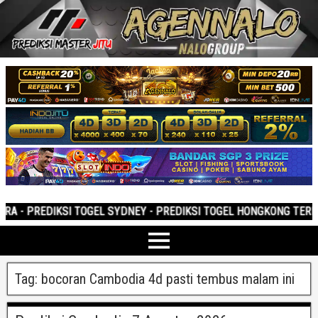
PREDIKSI TOGEL SYDNEY - PREDIKSI TOGEL HONGKONG TERLENGKA
Tag:
bocoran Cambodia 4d pasti tembus malam ini