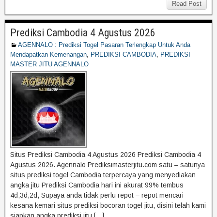
Read Post
Prediksi Cambodia 4 Agustus 2026
AGENNALO : Prediksi Togel Pasaran Terlengkap Untuk Anda
Mendapatkan Kemenangan
,
PREDIKSI CAMBODIA
,
PREDIKSI
MASTER JITU AGENNALO
Situs Prediksi Cambodia 4 Agustus 2026 Prediksi Cambodia 4
Agustus 2026. Agennalo Prediksimasterjitu.com satu – satunya
situs prediksi togel Cambodia terpercaya yang menyediakan
angka jitu Prediksi Cambodia hari ini akurat 99% tembus
4d,3d,2d, Supaya anda tidak perlu repot – repot mencari
kesana kemari situs prediksi bocoran togel jitu, disini telah kami
siapkan angka prediksi jitu […]