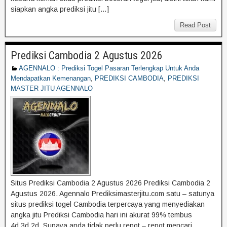
siapkan angka prediksi jitu […]
Read Post
Prediksi Cambodia 2 Agustus 2026
AGENNALO : Prediksi Togel Pasaran Terlengkap Untuk Anda
Mendapatkan Kemenangan
,
PREDIKSI CAMBODIA
,
PREDIKSI
MASTER JITU AGENNALO
Situs Prediksi Cambodia 2 Agustus 2026 Prediksi Cambodia 2
Agustus 2026. Agennalo Prediksimasterjitu.com satu – satunya
situs prediksi togel Cambodia terpercaya yang menyediakan
angka jitu Prediksi Cambodia hari ini akurat 99% tembus
4d,3d,2d, Supaya anda tidak perlu repot – repot mencari