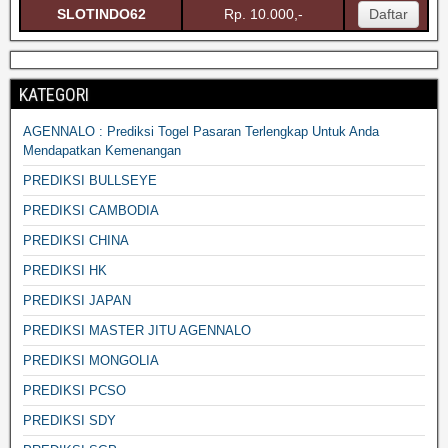
SLOTINDO62
Rp. 10.000,-
Daftar
KATEGORI
AGENNALO : Prediksi Togel Pasaran Terlengkap Untuk Anda
Mendapatkan Kemenangan
PREDIKSI BULLSEYE
PREDIKSI CAMBODIA
PREDIKSI CHINA
PREDIKSI HK
PREDIKSI JAPAN
PREDIKSI MASTER JITU AGENNALO
PREDIKSI MONGOLIA
PREDIKSI PCSO
PREDIKSI SDY