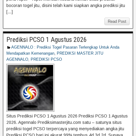
bocoran togel jitu, disini telah kami siapkan angka prediksi jitu
[…]
Read Post
Prediksi PCSO 1 Agustus 2026
AGENNALO : Prediksi Togel Pasaran Terlengkap Untuk Anda
Mendapatkan Kemenangan
,
PREDIKSI MASTER JITU
AGENNALO
,
PREDIKSI PCSO
Situs Prediksi PCSO 1 Agustus 2026 Prediksi PCSO 1 Agustus
2026. Agennalo Prediksimasterjitu.com satu – satunya situs
prediksi togel PCSO terpercaya yang menyediakan angka jitu
Prediksi PCSO hari ini akurat 99% tembus 4d,3d,2d, Supaya