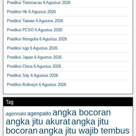
Prediksi Totomacau 6 Agustus 2026
Prediksi Hk 6 Agustus 2026
Prediksi Taiwan 6 Agustus 2026
Prediksi PCSO 6 Agustus 2026
Prediksi Mongolia 6 Agustus 2026
Prediksi sgp 6 Agustus 2026
Prediksi Japan 6 Agustus 2026
Prediksi China 6 Agustus 2026
Prediksi Sdy 6 Agustus 2026
Prediksi Bullseye 6 Agustus 2026
Tag
angka bocoran
agenpaito
agennalo
angka jitu akurat
angka jitu
bocoran
angka jitu wajib tembus