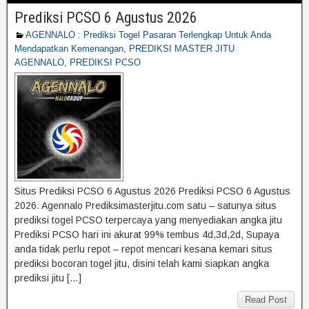
Prediksi PCSO 6 Agustus 2026
AGENNALO : Prediksi Togel Pasaran Terlengkap Untuk Anda
Mendapatkan Kemenangan
,
PREDIKSI MASTER JITU
AGENNALO
,
PREDIKSI PCSO
Situs Prediksi PCSO 6 Agustus 2026 Prediksi PCSO 6 Agustus
2026. Agennalo Prediksimasterjitu.com satu – satunya situs
prediksi togel PCSO terpercaya yang menyediakan angka jitu
Prediksi PCSO hari ini akurat 99% tembus 4d,3d,2d, Supaya
anda tidak perlu repot – repot mencari kesana kemari situs
prediksi bocoran togel jitu, disini telah kami siapkan angka
prediksi jitu […]
Read Post