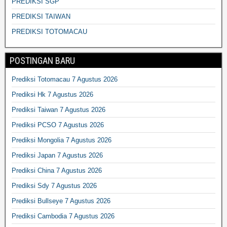
PREDIKSI SGP
PREDIKSI TAIWAN
PREDIKSI TOTOMACAU
POSTINGAN BARU
Prediksi Totomacau 7 Agustus 2026
Prediksi Hk 7 Agustus 2026
Prediksi Taiwan 7 Agustus 2026
Prediksi PCSO 7 Agustus 2026
Prediksi Mongolia 7 Agustus 2026
Prediksi Japan 7 Agustus 2026
Prediksi China 7 Agustus 2026
Prediksi Sdy 7 Agustus 2026
Prediksi Bullseye 7 Agustus 2026
Prediksi Cambodia 7 Agustus 2026