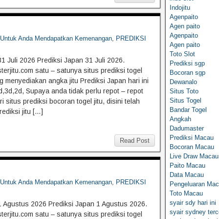
Indojitu
Agenpaito
Agen paito
Agenpaito
p Untuk Anda Mendapatkan Kemenangan
,
PREDIKSI
Agen paito
Toto Slot
31 Juli 2026 Prediksi Japan 31 Juli 2026.
Prediksi sgp
erjitu.com satu – satunya situs prediksi togel
Bocoran sgp
 menyediakan angka jitu Prediksi Japan hari ini
Dewanalo
,3d,2d, Supaya anda tidak perlu repot – repot
Situs Toto
Situs Togel
situs prediksi bocoran togel jitu, disini telah
Bandar Togel
diksi jitu […]
Angkah
Dadumaster
Prediksi Macau
Read Post
Bocoran Macau
Live Draw Macau
Paito Macau
Data Macau
p Untuk Anda Mendapatkan Kemenangan
,
PREDIKSI
Pengeluaran Ma
Toto Macau
syair sdy hari ini
 1 Agustus 2026 Prediksi Japan 1 Agustus 2026.
syair sydney ter
erjitu.com satu – satunya situs prediksi togel