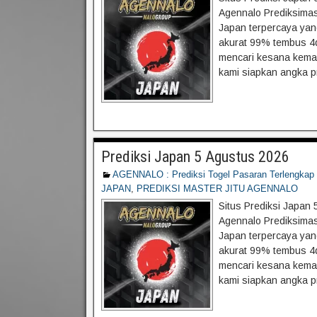
Agennalo Prediksimast
Japan terpercaya yang
akurat 99% tembus 4d
mencari kesana kemari 
kami siapkan angka pre
Prediksi Japan 5 Agustus 2026
AGENNALO : Prediksi Togel Pasaran Terlengka
JAPAN
,
PREDIKSI MASTER JITU AGENNALO
Situs Prediksi Japan
Agennalo Prediksimast
Japan terpercaya yang
akurat 99% tembus 4d
mencari kesana kemari 
kami siapkan angka pre