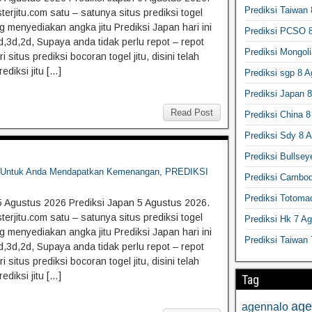
Prediksi Taiwan
erjitu.com satu – satunya situs prediksi togel
 menyediakan angka jitu Prediksi Japan hari ini
Prediksi PCSO 
,3d,2d, Supaya anda tidak perlu repot – repot
Prediksi Mongol
situs prediksi bocoran togel jitu, disini telah
diksi jitu […]
Prediksi sgp 8 
Prediksi Japan 
Read Post
Prediksi China 
Prediksi Sdy 8 
Prediksi Bullse
p Untuk Anda Mendapatkan Kemenangan
,
PREDIKSI
Prediksi Cambod
Prediksi Totoma
 5 Agustus 2026 Prediksi Japan 5 Agustus 2026.
erjitu.com satu – satunya situs prediksi togel
Prediksi Hk 7 A
 menyediakan angka jitu Prediksi Japan hari ini
Prediksi Taiwan
,3d,2d, Supaya anda tidak perlu repot – repot
situs prediksi bocoran togel jitu, disini telah
diksi jitu […]
Tag
age
agennalo