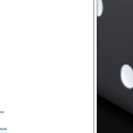
cau
cepat