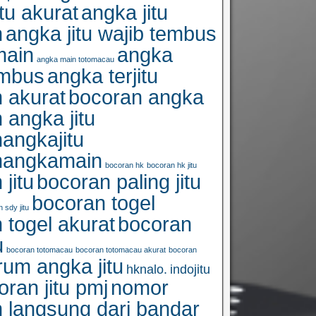
tu akurat
angka jitu
n
angka jitu wajib tembus
main
angka
angka main totomacau
embus
angka terjitu
 akurat
bocoran angka
 angka jitu
angkajitu
nangkamain
bocoran hk
bocoran hk jitu
jitu
bocoran paling jitu
bocoran togel
 sdy jitu
 togel akurat
bocoran
u
bocoran totomacau
bocoran totomacau akurat
bocoran
rum angka jitu
hknalo.
indojitu
oran jitu pmj
nomor
 langsung dari bandar