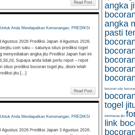
Read Post
angka ji
bocora
angka 
p Untuk Anda Mendapatkan Kemenangan
,
PREDIKSI
pasti t
bocoran
 4 Agustus 2026 Prediksi Japan 4 Agustus 2026.
erjitu.com satu – satunya situs prediksi togel
bocoran
 menyediakan angka jitu Prediksi Japan hari ini
bocoran
,3d,2d, Supaya anda tidak perlu repot – repot
bocora
situs prediksi bocoran togel jitu, disini telah
diksi jitu […]
bocoran 
bocoran sdy
bocoran
Read Post
bocoran
togel jit
fo
totomacau jitu
p Untuk Anda Mendapatkan Kemenangan
,
PREDIKSI
link boc
bocoran
 3 Agustus 2026 Prediksi Japan 3 Agustus 2026.