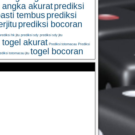
i angka akurat
prediksi
asti tembus
prediksi
rjitu
prediksi bocoran
prediksi hk jitu
prediksi sdy
prediksi sdy jitu
 togel akurat
Prediksi totomacau
Prediksi
togel bocoran
ediksi totomacau jitu