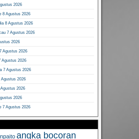
Agustus 2026
ye 8 Agustus 2026
ia 8 Agustus 2026
cau 7 Agustus 2026
gustus 2026
 7 Agustus 2026
7 Agustus 2026
ia 7 Agustus 2026
7 Agustus 2026
7 Agustus 2026
Agustus 2026
ye 7 Agustus 2026
angka bocoran
npaito