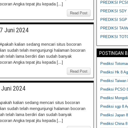
PREDIKSI PCS
ocoran Angka tepat jitu kepada […]
PREDIKSI SDY
Read Post
PREDIKSI SGP
PREDIKSI TAI
27 Juni 2024
PREDIKSI TO
. Apakah kalian sedang mencari situs bocoran
 kalian sudah telah mengunjungi halaman bocoran
POSTINGAN 
dah telah lama berdiri dan sudah banyak
ocoran Angka tepat jitu kepada […]
Prediksi Totoma
Read Post
Prediksi Hk 8 A
Prediksi Taiwan
6 Juni 2024
Prediksi PCSO 
Prediksi Mongol
 Apakah kalian sedang mencari situs bocoran
Prediksi sgp 8 
 kalian sudah telah mengunjungi halaman bocoran
dah telah lama berdiri dan sudah banyak
Prediksi Japan 
ocoran Angka tepat jitu kepada […]
Prediksi China 