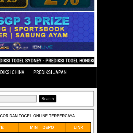
GEL SYDNEY - PREDIKSI TOGEL HONGKONG TERLENGKAP & TERJITU
DIKSI CHINA
PREDIKSI JAPAN
ACOR DAN TOGEL ONLINE TERPERCAYA
TE
MIN – DEPO
LINK