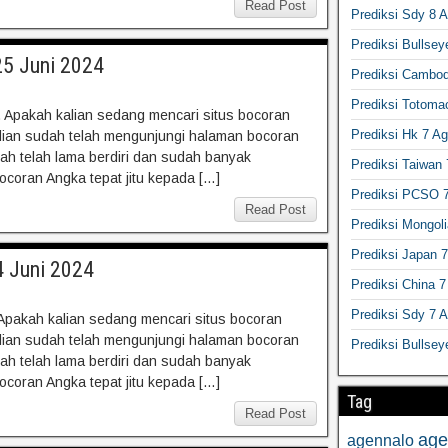
Read Post
Prediksi Sdy 8 
Prediksi Bullse
25 Juni 2024
Prediksi Cambod
Prediksi Totoma
4. Apakah kalian sedang mencari situs bocoran
Prediksi Hk 7 A
 kalian sudah telah mengunjungi halaman bocoran
dah telah lama berdiri dan sudah banyak
Prediksi Taiwan
ocoran Angka tepat jitu kepada […]
Prediksi PCSO 
Read Post
Prediksi Mongol
Prediksi Japan 
4 Juni 2024
Prediksi China 
Prediksi Sdy 7 
. Apakah kalian sedang mencari situs bocoran
 kalian sudah telah mengunjungi halaman bocoran
Prediksi Bullse
dah telah lama berdiri dan sudah banyak
ocoran Angka tepat jitu kepada […]
Tag
Read Post
age
agennalo