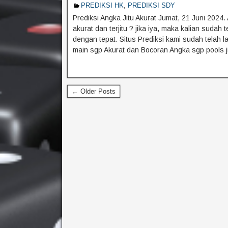
PREDIKSI HK
,
PREDIKSI SDY
Prediksi Angka Jitu Akurat Jumat, 21 Juni 2024
akurat dan terjitu ? jika iya, maka kalian suda
dengan tepat. Situs Prediksi kami sudah telah
main sgp Akurat dan Bocoran Angka sgp pools j
← Older Posts