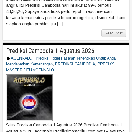
angka jitu Prediksi Cambodia hari ini akurat 99% tembus
4d,3d,2d, Supaya anda tidak perlu repot – repot mencari
kesana kemari situs prediksi bocoran togel jitu, disini telah kami
siapkan angka prediksi jitu […]
Read Post
Prediksi Cambodia 1 Agustus 2026
AGENNALO : Prediksi Togel Pasaran Terlengkap Untuk Anda
Mendapatkan Kemenangan
,
PREDIKSI CAMBODIA
,
PREDIKSI
MASTER JITU AGENNALO
Situs Prediksi Cambodia 1 Agustus 2026 Prediksi Cambodia 1
Agustus 2026. Agennalo Prediksimasterjitu.com satu – satunya