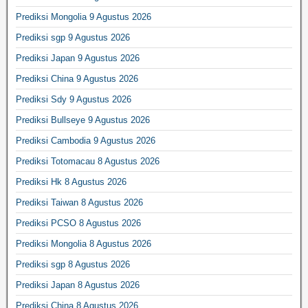
Prediksi Mongolia 9 Agustus 2026
Prediksi sgp 9 Agustus 2026
Prediksi Japan 9 Agustus 2026
Prediksi China 9 Agustus 2026
Prediksi Sdy 9 Agustus 2026
Prediksi Bullseye 9 Agustus 2026
Prediksi Cambodia 9 Agustus 2026
Prediksi Totomacau 8 Agustus 2026
Prediksi Hk 8 Agustus 2026
Prediksi Taiwan 8 Agustus 2026
Prediksi PCSO 8 Agustus 2026
Prediksi Mongolia 8 Agustus 2026
Prediksi sgp 8 Agustus 2026
Prediksi Japan 8 Agustus 2026
Prediksi China 8 Agustus 2026