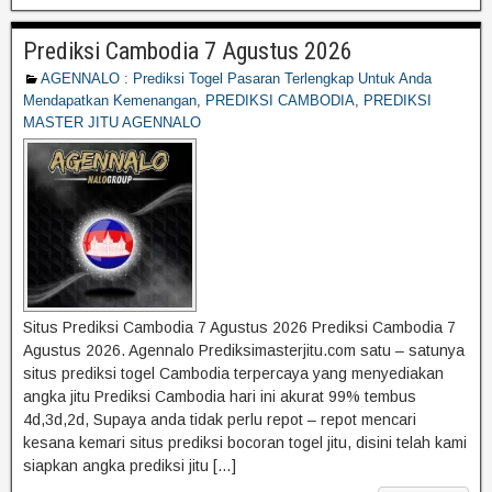
Prediksi Cambodia 7 Agustus 2026
AGENNALO : Prediksi Togel Pasaran Terlengkap Untuk Anda
Mendapatkan Kemenangan
,
PREDIKSI CAMBODIA
,
PREDIKSI
MASTER JITU AGENNALO
Situs Prediksi Cambodia 7 Agustus 2026 Prediksi Cambodia 7
Agustus 2026. Agennalo Prediksimasterjitu.com satu – satunya
situs prediksi togel Cambodia terpercaya yang menyediakan
angka jitu Prediksi Cambodia hari ini akurat 99% tembus
4d,3d,2d, Supaya anda tidak perlu repot – repot mencari
kesana kemari situs prediksi bocoran togel jitu, disini telah kami
siapkan angka prediksi jitu […]