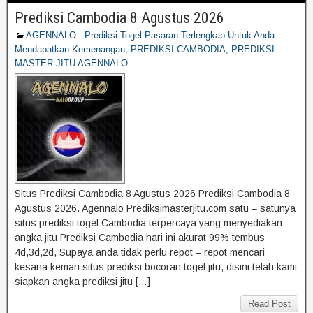
Prediksi Cambodia 8 Agustus 2026
AGENNALO : Prediksi Togel Pasaran Terlengkap Untuk Anda
Mendapatkan Kemenangan
,
PREDIKSI CAMBODIA
,
PREDIKSI
MASTER JITU AGENNALO
Situs Prediksi Cambodia 8 Agustus 2026 Prediksi Cambodia 8
Agustus 2026. Agennalo Prediksimasterjitu.com satu – satunya
situs prediksi togel Cambodia terpercaya yang menyediakan
angka jitu Prediksi Cambodia hari ini akurat 99% tembus
4d,3d,2d, Supaya anda tidak perlu repot – repot mencari
kesana kemari situs prediksi bocoran togel jitu, disini telah kami
siapkan angka prediksi jitu […]
Read Post