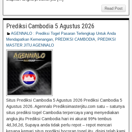
Read Post
Prediksi Cambodia 5 Agustus 2026
AGENNALO : Prediksi Togel Pasaran Terlengkap Untuk Anda
Mendapatkan Kemenangan
,
PREDIKSI CAMBODIA
,
PREDIKSI
MASTER JITU AGENNALO
Situs Prediksi Cambodia 5 Agustus 2026 Prediksi Cambodia 5
Agustus 2026. Agennalo Prediksimasterjitu.com satu – satunya
situs prediksi togel Cambodia terpercaya yang menyediakan
angka jitu Prediksi Cambodia hari ini akurat 99% tembus
4d,3d,2d, Supaya anda tidak perlu repot – repot mencari
kesana kemari situs prediksi bocoran togel jitu, disini telah kami