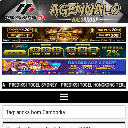
REDIKSI TOGEL SYDNEY - PREDIKSI TOGEL HONGKONG TERLENGKAP
Tag:
angka bom Cambodia