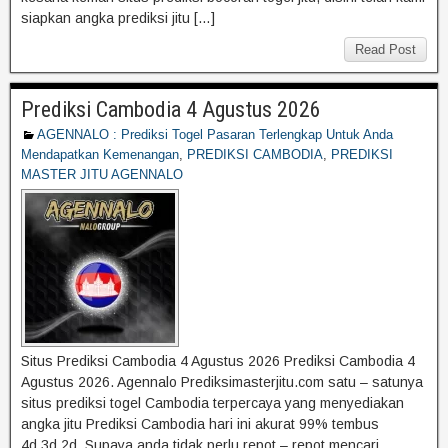
siapkan angka prediksi jitu […]
Read Post
Prediksi Cambodia 4 Agustus 2026
AGENNALO : Prediksi Togel Pasaran Terlengkap Untuk Anda
Mendapatkan Kemenangan
,
PREDIKSI CAMBODIA
,
PREDIKSI
MASTER JITU AGENNALO
Situs Prediksi Cambodia 4 Agustus 2026 Prediksi Cambodia 4
Agustus 2026. Agennalo Prediksimasterjitu.com satu – satunya
situs prediksi togel Cambodia terpercaya yang menyediakan
angka jitu Prediksi Cambodia hari ini akurat 99% tembus
4d,3d,2d, Supaya anda tidak perlu repot – repot mencari