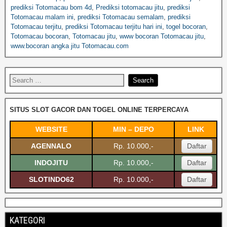
prediksi Totomacau bom 4d
,
Prediksi totomacau jitu
,
prediksi
Totomacau malam ini
,
prediksi Totomacau semalam
,
prediksi
Totomacau terjitu
,
prediksi Totomacau terjitu hari ini
,
togel bocoran
,
Totomacau bocoran
,
Totomacau jitu
,
www bocoran Totomacau jitu
,
www.bocoran angka jitu Totomacau.com
SITUS SLOT GACOR DAN TOGEL ONLINE TERPERCAYA
WEBSITE
MIN – DEPO
LINK
AGENNALO
Rp. 10.000,-
Daftar
INDOJITU
Rp. 10.000,-
Daftar
SLOTINDO62
Rp. 10.000,-
Daftar
KATEGORI