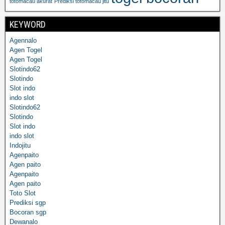
totomacau akurat
Prediksi totomacau jitu
KEYWORD
Agennalo
Agen Togel
Agen Togel
Slotindo62
Slotindo
Slot indo
indo slot
Slotindo62
Slotindo
Slot indo
indo slot
Indojitu
Agenpaito
Agen paito
Agenpaito
Agen paito
Toto Slot
Prediksi sgp
Bocoran sgp
Dewanalo