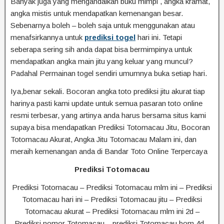
Banyak juga yang mengandalkan buku mimpi , angka kramat,
angka mistis untuk mendapatkan kemenangan besar.
Sebenarnya boleh – boleh saja untuk menggunakan atau
menafsirkannya untuk
prediksi togel
hari ini. Tetapi
seberapa sering sih anda dapat bisa bermimpinya untuk
mendapatkan angka main jitu yang keluar yang muncul?
Padahal Permainan togel sendiri umumnya buka setiap hari.
Iya,benar sekali. Bocoran angka toto prediksi jitu akurat tiap
harinya pasti kami update untuk semua pasaran toto online
resmi terbesar, yang artinya anda harus bersama situs kami
supaya bisa mendapatkan Prediksi Totomacau Jitu, Bocoran
Totomacau Akurat, Angka Jitu Totomacau Malam ini, dan
meraih kemenangan anda di Bandar Toto Online Terpercaya
Prediksi Totomacau
Prediksi Totomacau – Prediksi Totomacau mlm ini – Prediksi
Totomacau hari ini – Prediksi Totomacau jitu – Prediksi
Totomacau akurat – Prediksi Totomacau mlm ini 2d –
Prediksi nomor Totomacau – prediksi Totomacau bom 4d –