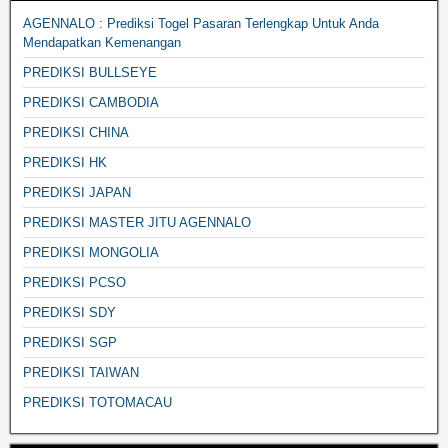
AGENNALO : Prediksi Togel Pasaran Terlengkap Untuk Anda
Mendapatkan Kemenangan
PREDIKSI BULLSEYE
PREDIKSI CAMBODIA
PREDIKSI CHINA
PREDIKSI HK
PREDIKSI JAPAN
PREDIKSI MASTER JITU AGENNALO
PREDIKSI MONGOLIA
PREDIKSI PCSO
PREDIKSI SDY
PREDIKSI SGP
PREDIKSI TAIWAN
PREDIKSI TOTOMACAU