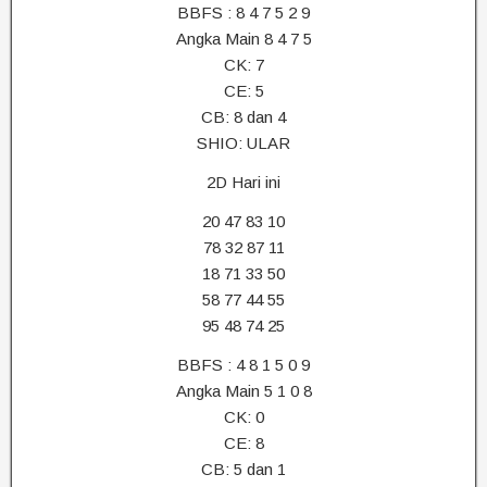
BBFS : 8 4 7 5 2 9
Angka Main 8 4 7 5
CK: 7
CE: 5
CB: 8 dan 4
SHIO: ULAR
2D Hari ini
20 47 83 10
78 32 87 11
18 71 33 50
58 77 44 55
95 48 74 25
BBFS : 4 8 1 5 0 9
Angka Main 5 1 0 8
CK: 0
CE: 8
CB: 5 dan 1