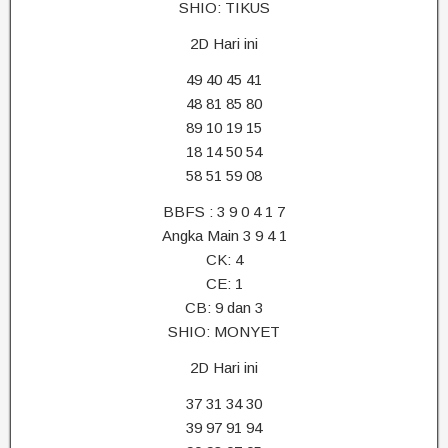
SHIO: TIKUS
2D Hari ini
49 40 45 41
48 81 85 80
89 10 19 15
18 14 50 54
58 51 59 08
BBFS : 3 9 0 4 1 7
Angka Main 3 9 4 1
CK: 4
CE: 1
CB: 9 dan 3
SHIO: MONYET
2D Hari ini
37 31 34 30
39 97 91 94