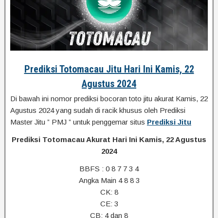
Prediksi Totomacau Jitu Hari Ini Kamis, 22
Agustus 2024
Di bawah ini nomor prediksi bocoran toto jitu akurat Kamis, 22
Agustus 2024 yang sudah di racik khusus oleh Prediksi
Master Jitu ” PMJ ” untuk penggemar situs
Prediksi Jitu
Prediksi Totomacau Akurat Hari Ini Kamis, 22 Agustus
2024
BBFS : 0 8 7 7 3 4
Angka Main 4 8 8 3
CK: 8
CE: 3
CB: 4 dan 8