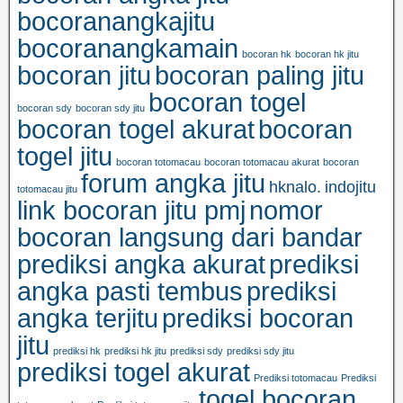
bocoranangkajitu
bocoranangkamain
bocoran hk
bocoran hk jitu
bocoran jitu
bocoran paling jitu
bocoran togel
bocoran sdy
bocoran sdy jitu
bocoran togel akurat
bocoran
togel jitu
bocoran totomacau
bocoran totomacau akurat
bocoran
forum angka jitu
hknalo.
indojitu
totomacau jitu
link bocoran jitu pmj
nomor
bocoran langsung dari bandar
prediksi angka akurat
prediksi
angka pasti tembus
prediksi
angka terjitu
prediksi bocoran
jitu
prediksi hk
prediksi hk jitu
prediksi sdy
prediksi sdy jitu
prediksi togel akurat
Prediksi totomacau
Prediksi
togel bocoran