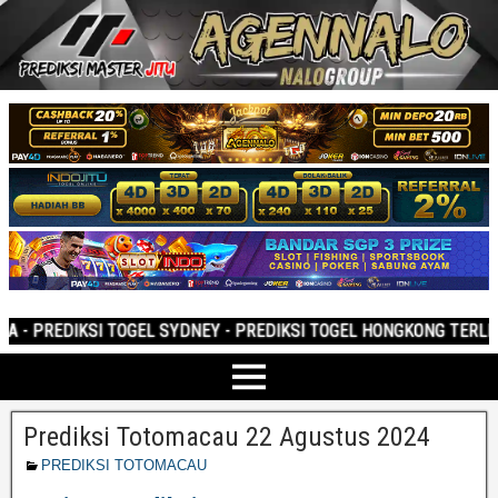
REDIKSI TOGEL SYDNEY - PREDIKSI TOGEL HONGKONG TERLENGKAP 
Prediksi Totomacau 22 Agustus 2024
PREDIKSI TOTOMACAU