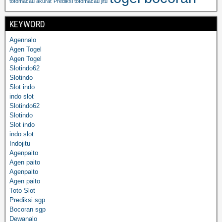
totomacau akurat
Prediksi totomacau jitu
KEYWORD
Agennalo
Agen Togel
Agen Togel
Slotindo62
Slotindo
Slot indo
indo slot
Slotindo62
Slotindo
Slot indo
indo slot
Indojitu
Agenpaito
Agen paito
Agenpaito
Agen paito
Toto Slot
Prediksi sgp
Bocoran sgp
Dewanalo