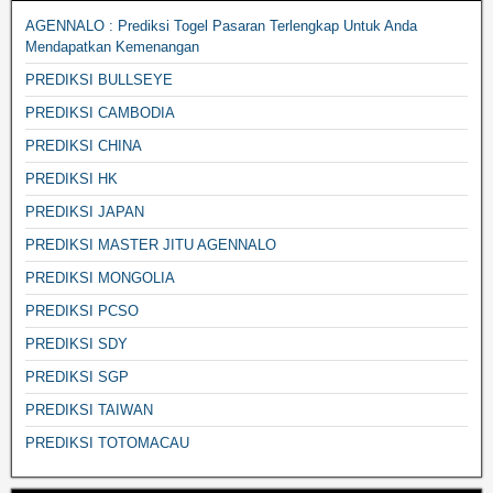
AGENNALO : Prediksi Togel Pasaran Terlengkap Untuk Anda
Mendapatkan Kemenangan
PREDIKSI BULLSEYE
PREDIKSI CAMBODIA
PREDIKSI CHINA
PREDIKSI HK
PREDIKSI JAPAN
PREDIKSI MASTER JITU AGENNALO
PREDIKSI MONGOLIA
PREDIKSI PCSO
PREDIKSI SDY
PREDIKSI SGP
PREDIKSI TAIWAN
PREDIKSI TOTOMACAU