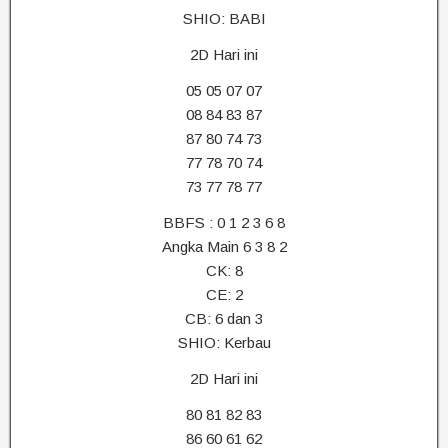
SHIO: BABI
2D Hari ini
05 05 07 07
08 84 83 87
87 80 74 73
77 78 70 74
73 77 78 77
BBFS : 0 1 2 3 6 8
Angka Main 6 3 8 2
CK: 8
CE: 2
CB: 6 dan 3
SHIO: Kerbau
2D Hari ini
80 81 82 83
86 60 61 62