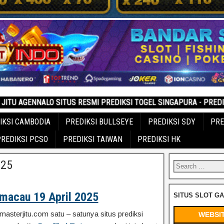
O SITUS RESMI PREDIKSI TOGEL SINGAPURA - PREDIKSI TOGEL SY
IKSI CAMBODIA
PREDIKSI BULLSEYE
PREDIKSI SDY
PRE
REDIKSI PCSO
PREDIKSI TAIWAN
PREDIKSI HK
025
omacau 19 April 2025
SITUS SLOT G
imasterjitu.com satu – satunya situs prediksi
WEBSI