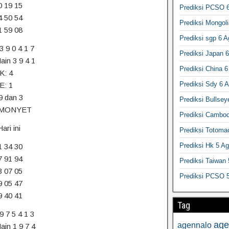
0 19 15
Prediksi PCSO 
4 50 54
Prediksi Mongol
1 59 08
Prediksi sgp 6 
 9 0 4 1 7
Prediksi Japan 
in 3 9 4 1
Prediksi China 
K: 4
Prediksi Sdy 6 
E: 1
9 dan 3
Prediksi Bullse
 MONYET
Prediksi Cambod
ari ini
Prediksi Totoma
Prediksi Hk 5 A
1 34 30
7 91 94
Prediksi Taiwan
3 07 05
Prediksi PCSO 
9 05 47
9 40 41
Tag
 7 5 4 1 3
age
agennalo
in 1 9 7 4