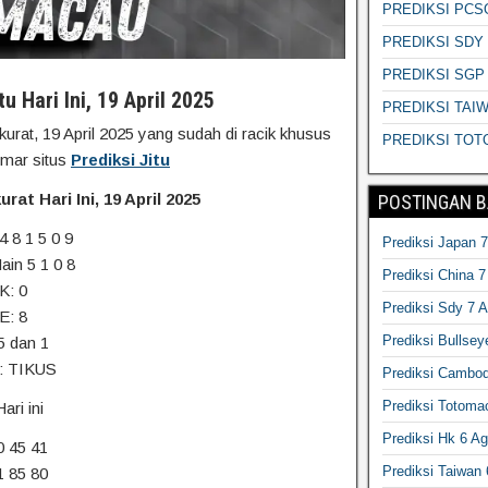
PREDIKSI PCS
PREDIKSI SDY
PREDIKSI SGP
u Hari Ini, 19 April 2025
PREDIKSI TAI
kurat, 19 April 2025 yang sudah di racik khusus
PREDIKSI TO
emar situs
Prediksi Jitu
at Hari Ini, 19 April 2025
POSTINGAN 
 8 1 5 0 9
Prediksi Japan 
in 5 1 0 8
Prediksi China 
K: 0
Prediksi Sdy 7 
E: 8
Prediksi Bullse
5 dan 1
: TIKUS
Prediksi Cambod
Prediksi Totoma
ari ini
Prediksi Hk 6 A
0 45 41
Prediksi Taiwan
1 85 80