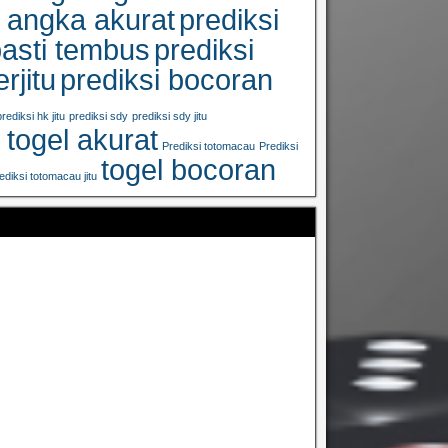
i angka akurat
prediksi
asti tembus
prediksi
rjitu
prediksi bocoran
prediksi hk jitu
prediksi sdy
prediksi sdy jitu
 togel akurat
Prediksi totomacau
Prediksi
togel bocoran
ediksi totomacau jitu