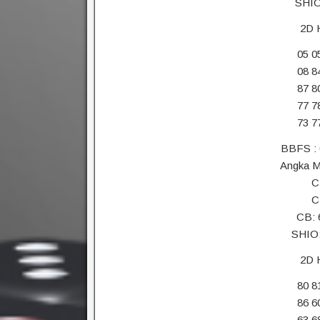
SHIO
2D H
05 0
08 8
87 8
77 7
73 7
BBFS : 0
Angka Ma
C
C
CB: 
SHIO:
2D H
80 8
86 6
63 6