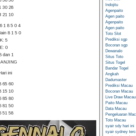
Indojitu
1 30 28
Agenpaito
3 21 10
Agen paito
Agenpaito
 1 8 5 0 4
Agen paito
in 8 1 5 0
Toto Slot
Prediksi sgp
K: 5
Bocoran sgp
E: 0
Dewanalo
8 dan 1
Situs Toto
 ANJING
Situs Togel
Bandar Togel
ari ini
Angkah
Dadumaster
8 65 60
Prediksi Macau
8 15 10
Bocoran Macau
Live Draw Macau
6 85 80
Paito Macau
6 81 50
Data Macau
6 51 58
Pengeluaran Ma
Toto Macau
syair sdy hari ini
syair sydney ter