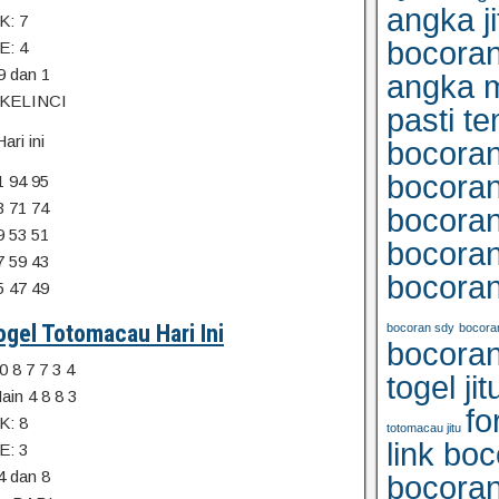
angka ji
K: 7
bocora
E: 4
9 dan 1
angka 
 KELINCI
pasti t
ari ini
bocoran
bocoran
1 94 95
3 71 74
bocoran
9 53 51
bocora
7 59 43
bocoran 
5 47 49
Togel Totomacau Hari Ini
bocoran sdy
bocoran
bocoran
 8 7 7 3 4
togel jit
in 4 8 8 3
fo
K: 8
totomacau jitu
link boc
E: 3
4 dan 8
bocoran