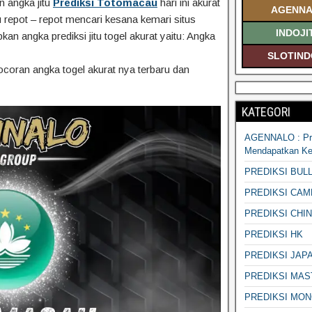
 angka jitu
Prediksi Totomacau
hari ini akurat
AGENN
 repot – repot mencari kesana kemari situs
INDOJI
apkan angka prediksi jitu togel akurat yaitu: Angka
SLOTIND
bocoran angka togel akurat nya terbaru dan
KATEGORI
AGENNALO : Pre
Mendapatkan K
PREDIKSI BUL
PREDIKSI CAM
PREDIKSI CHI
PREDIKSI HK
PREDIKSI JAP
PREDIKSI MAS
PREDIKSI MON