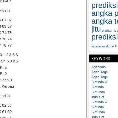
: BABI
prediks
ari ini
angka p
angka te
5 07 07
4 83 87
jitu
prediksi hk
0 74 73
prediksi
8 70 74
7 78 77
totomacau akurat
Pr
 1 2 3 6 8
KEYWORD
in 6 3 8 2
K: 8
Agennalo
Agen Togel
E: 2
Agen Togel
6 dan 3
Slotindo62
 Kerbau
Slotindo
Slot indo
ari ini
indo slot
Slotindo62
1 82 83
Slotindo
0 61 62
Slot indo
indo slot
8 38 36