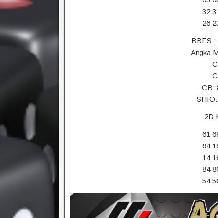
32 3
26 2
BBFS : 6
Angka Ma
C
C
CB: 
SHIO:
2D H
61 6
64 1
14 1
84 8
54 5