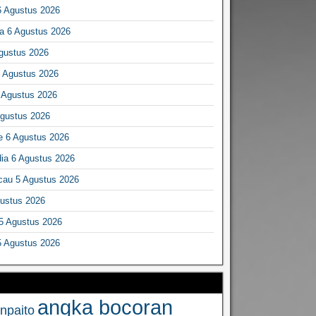
6 Agustus 2026
ia 6 Agustus 2026
Agustus 2026
6 Agustus 2026
6 Agustus 2026
Agustus 2026
ye 6 Agustus 2026
ia 6 Agustus 2026
cau 5 Agustus 2026
gustus 2026
 5 Agustus 2026
5 Agustus 2026
angka bocoran
npaito