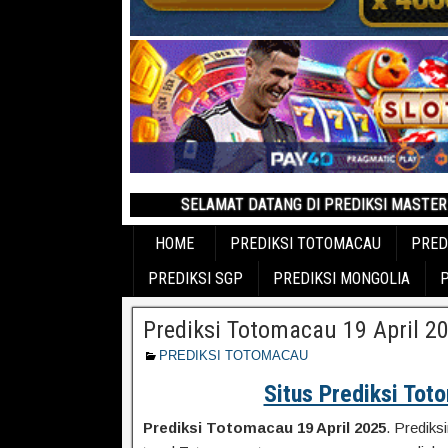
SELAMAT DATANG DI PREDIKSI MASTER JITU AGENNAL
HOME
PREDIKSI TOTOMACAU
PRED
PREDIKSI SGP
PREDIKSI MONGOLIA
P
Prediksi Totomacau 19 April 2
PREDIKSI TOTOMACAU
Situs Prediksi Tot
Prediksi Totomacau 19 April 2025
. Prediks