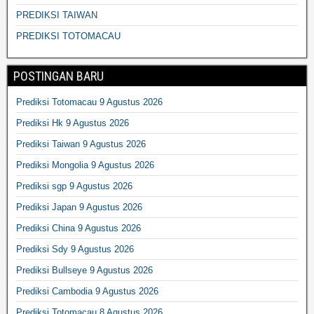
PREDIKSI TAIWAN
PREDIKSI TOTOMACAU
POSTINGAN BARU
Prediksi Totomacau 9 Agustus 2026
Prediksi Hk 9 Agustus 2026
Prediksi Taiwan 9 Agustus 2026
Prediksi Mongolia 9 Agustus 2026
Prediksi sgp 9 Agustus 2026
Prediksi Japan 9 Agustus 2026
Prediksi China 9 Agustus 2026
Prediksi Sdy 9 Agustus 2026
Prediksi Bullseye 9 Agustus 2026
Prediksi Cambodia 9 Agustus 2026
Prediksi Totomacau 8 Agustus 2026