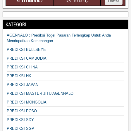
SLOTINDO62
Rp. 10.000,-
Daftar
KATEGORI
AGENNALO : Prediksi Togel Pasaran Terlengkap Untuk Anda
Mendapatkan Kemenangan
PREDIKSI BULLSEYE
PREDIKSI CAMBODIA
PREDIKSI CHINA
PREDIKSI HK
PREDIKSI JAPAN
PREDIKSI MASTER JITU AGENNALO
PREDIKSI MONGOLIA
PREDIKSI PCSO
PREDIKSI SDY
PREDIKSI SGP