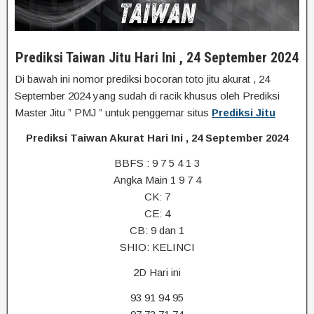
Prediksi Taiwan Jitu Hari Ini , 24 September 2024
Di bawah ini nomor prediksi bocoran toto jitu akurat , 24
September 2024 yang sudah di racik khusus oleh Prediksi
Master Jitu ” PMJ ” untuk penggemar situs
Prediksi Jitu
Prediksi Taiwan Akurat Hari Ini , 24 September 2024
BBFS : 9 7 5 4 1 3
Angka Main 1 9 7 4
CK: 7
CE: 4
CB: 9 dan 1
SHIO: KELINCI
2D Hari ini
93 91 94 95