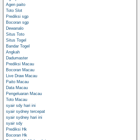
Agen paito
Toto Slot
Prediksi sgp
Bocoran sgp
Dewanalo
Situs Toto
Situs Togel
Bandar Togel
Angkah
Dadumaster
Prediksi Macau
Bocoran Macau
Live Draw Macau
Paito Macau
Data Macau
Pengeluaran Macau
Toto Macau
syair sdy hari ini
syair sydney tercepat
syair sydney hari ini
syair sdy
Prediksi Hk
Bocoran Hk