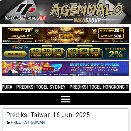
 - PREDIKSI TOGEL SYDNEY - PREDIKSI TOGEL HONGKONG TERLEN
Prediksi Taiwan 16 Juni 2025
PREDIKSI TAIWAN