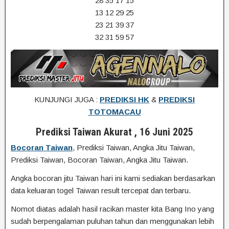
28 35 17 15
13 12 29 25
23 21 39 37
32 31 59 57
KUNJUNGI JUGA :
PREDIKSI HK
&
PREDIKSI
TOTOMACAU
Prediksi Taiwan Akurat , 16 Juni 2025
Bocoran Taiwan
, Prediksi Taiwan, Angka Jitu Taiwan,
Prediksi Taiwan, Bocoran Taiwan, Angka Jitu Taiwan.
Angka bocoran jitu Taiwan hari ini kami sediakan berdasarkan
data keluaran togel Taiwan result tercepat dan terbaru.
Nomot diatas adalah hasil racikan master kita Bang Ino yang
sudah berpengalaman puluhan tahun dan menggunakan lebih