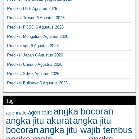
Prediksi Hk 6 Agustus 2026
Prediksi Taiwan 6 Agustus 2026
Prediksi PCSO 6 Agustus 2026
Prediksi Mongolia 6 Agustus 2026
Prediksi sgp 6 Agustus 2026
Prediksi Japan 6 Agustus 2026
Prediksi China 6 Agustus 2026
Prediksi Sdy 6 Agustus 2026
Prediksi Bullseye 6 Agustus 2026
Tag
angka bocoran
agenpaito
agennalo
angka jitu akurat
angka jitu
bocoran
angka jitu wajib tembus