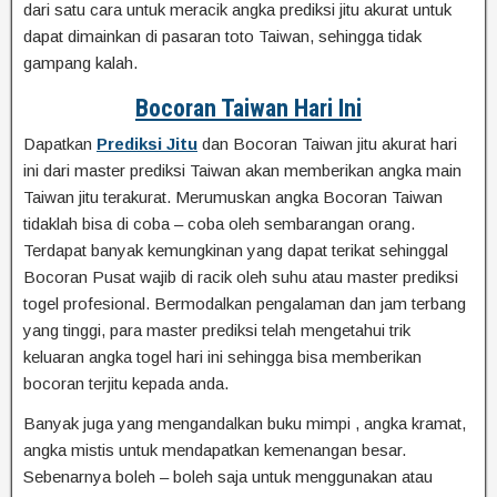
dari satu cara untuk meracik angka prediksi jitu akurat untuk
dapat dimainkan di pasaran toto Taiwan, sehingga tidak
gampang kalah.
Bocoran Taiwan Hari Ini
Dapatkan
Prediksi Jitu
dan Bocoran Taiwan jitu akurat hari
ini dari master prediksi Taiwan akan memberikan angka main
Taiwan jitu terakurat. Merumuskan angka Bocoran Taiwan
tidaklah bisa di coba – coba oleh sembarangan orang.
Terdapat banyak kemungkinan yang dapat terikat sehinggal
Bocoran Pusat wajib di racik oleh suhu atau master prediksi
togel profesional. Bermodalkan pengalaman dan jam terbang
yang tinggi, para master prediksi telah mengetahui trik
keluaran angka togel hari ini sehingga bisa memberikan
bocoran terjitu kepada anda.
Banyak juga yang mengandalkan buku mimpi , angka kramat,
angka mistis untuk mendapatkan kemenangan besar.
Sebenarnya boleh – boleh saja untuk menggunakan atau