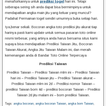
menafsirkannya untuk
prediksi togel
hari ini. Tetapi
seberapa sering sih anda dapat bisa bermimpinya untuk
mendapatkan angka main jitu yang keluar yang muncul?
Padahal Permainan togel sendiri umumnya buka setiap hari.
Iya,benar sekali. Bocoran angka toto prediksi jitu akurat tiap
harinya pasti kami update untuk semua pasaran toto online
resmi terbesar, yang artinya anda harus bersama situs kami
supaya bisa mendapatkan Prediksi Taiwan Jitu, Bocoran
Taiwan Akurat, Angka Jitu Taiwan Malam ini, dan meraih
kemenangan anda di Bandar Toto Online Terpercaya
Prediksi Taiwan
Prediksi Taiwan – Prediksi Taiwan mlm ini – Prediksi Taiwan
hari ini – Prediksi Taiwan jitu – Prediksi Taiwan akurat –
Prediksi Taiwan mlm ini 2d – Prediksi nomor Taiwan –
prediksi Taiwan bom 4d – prediksi bocoran Taiwan – Prediksi
Taiwan 2d jitu malam ini – bom prediksi Taiwan.
Tags:
angka bocoran
,
angka bocoran Taiwan
,
angka bom Taiwan
,