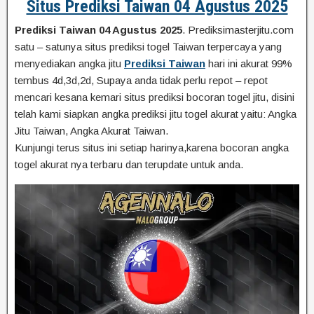
Situs Prediksi Taiwan 04 Agustus 2025
Prediksi Taiwan 04 Agustus 2025
. Prediksimasterjitu.com
satu – satunya situs prediksi togel Taiwan terpercaya yang
menyediakan angka jitu
Prediksi Taiwan
hari ini akurat 99%
tembus 4d,3d,2d, Supaya anda tidak perlu repot – repot
mencari kesana kemari situs prediksi bocoran togel jitu, disini
telah kami siapkan angka prediksi jitu togel akurat yaitu: Angka
Jitu Taiwan, Angka Akurat Taiwan.
Kunjungi terus situs ini setiap harinya,karena bocoran angka
togel akurat nya terbaru dan terupdate untuk anda.