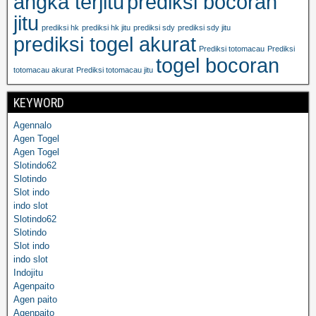
angka terjitu
prediksi bocoran
jitu
prediksi hk
prediksi hk jitu
prediksi sdy
prediksi sdy jitu
prediksi togel akurat
Prediksi totomacau
Prediksi
togel bocoran
totomacau akurat
Prediksi totomacau jitu
KEYWORD
Agennalo
Agen Togel
Agen Togel
Slotindo62
Slotindo
Slot indo
indo slot
Slotindo62
Slotindo
Slot indo
indo slot
Indojitu
Agenpaito
Agen paito
Agenpaito