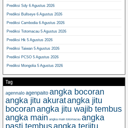
Prediksi Sdy 6 Agustus 2026
Prediksi Bullseye 6 Agustus 2026
Prediksi Cambodia 6 Agustus 2026
Prediksi Totomacau 5 Agustus 2026
Prediksi Hk 5 Agustus 2026
Prediksi Taiwan 5 Agustus 2026
Prediksi PCSO 5 Agustus 2026
Prediksi Mongolia 5 Agustus 2026
Tag
angka bocoran
agenpaito
agennalo
angka jitu akurat
angka jitu
bocoran
angka jitu wajib tembus
angka main
angka
angka main totomacau
pasti tembus
angka terjitu