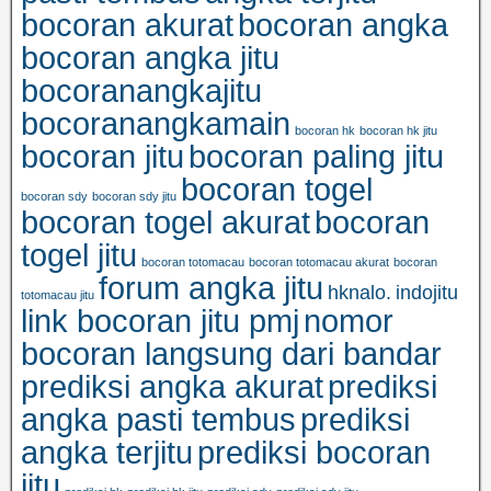
bocoran akurat
bocoran angka
bocoran angka jitu
bocoranangkajitu
bocoranangkamain
bocoran hk
bocoran hk jitu
bocoran jitu
bocoran paling jitu
bocoran togel
bocoran sdy
bocoran sdy jitu
bocoran togel akurat
bocoran
togel jitu
bocoran totomacau
bocoran totomacau akurat
bocoran
forum angka jitu
hknalo.
indojitu
totomacau jitu
link bocoran jitu pmj
nomor
bocoran langsung dari bandar
prediksi angka akurat
prediksi
angka pasti tembus
prediksi
angka terjitu
prediksi bocoran
jitu