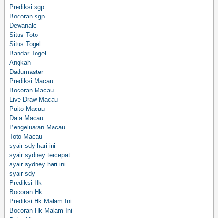
Prediksi sgp
Bocoran sgp
Dewanalo
Situs Toto
Situs Togel
Bandar Togel
Angkah
Dadumaster
Prediksi Macau
Bocoran Macau
Live Draw Macau
Paito Macau
Data Macau
Pengeluaran Macau
Toto Macau
syair sdy hari ini
syair sydney tercepat
syair sydney hari ini
syair sdy
Prediksi Hk
Bocoran Hk
Prediksi Hk Malam Ini
Bocoran Hk Malam Ini