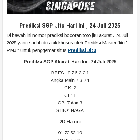
Prediksi SGP Jitu Hari Ini , 24 Juli 2025
Di bawah ini nomor prediksi bocoran toto jitu akurat , 24 Juli
2025 yang sudah di racik khusus oleh Prediksi Master Jitu ”
PMJ ” untuk penggemar situs
Prediksi Jitu
Prediksi SGP Akurat Hari Ini , 24 Juli 2025
BBFS : 9 7 5 3 2 1
Angka Main 7 3 2 1
CK: 2
CE: 1
CB: 7 dan 3
SHIO: NAGA
2D Hari ini
91 72 53 19