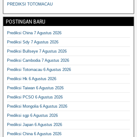
PREDIKSI TOTOMACAU
POSTINGAN BARU
Prediksi China 7 Agustus 2026
Prediksi Sdy 7 Agustus 2026
Prediksi Bullseye 7 Agustus 2026
Prediksi Cambodia 7 Agustus 2026
Prediksi Totomacau 6 Agustus 2026
Prediksi Hk 6 Agustus 2026
Prediksi Taiwan 6 Agustus 2026
Prediksi PCSO 6 Agustus 2026
Prediksi Mongolia 6 Agustus 2026
Prediksi sgp 6 Agustus 2026
Prediksi Japan 6 Agustus 2026
Prediksi China 6 Agustus 2026