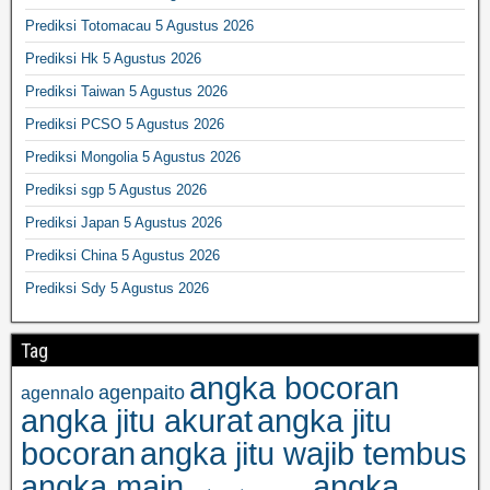
Prediksi Totomacau 5 Agustus 2026
Prediksi Hk 5 Agustus 2026
Prediksi Taiwan 5 Agustus 2026
Prediksi PCSO 5 Agustus 2026
Prediksi Mongolia 5 Agustus 2026
Prediksi sgp 5 Agustus 2026
Prediksi Japan 5 Agustus 2026
Prediksi China 5 Agustus 2026
Prediksi Sdy 5 Agustus 2026
Tag
angka bocoran
agenpaito
agennalo
angka jitu akurat
angka jitu
bocoran
angka jitu wajib tembus
angka main
angka