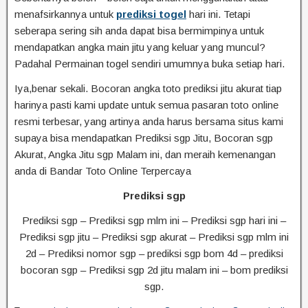
menafsirkannya untuk
prediksi togel
hari ini. Tetapi
seberapa sering sih anda dapat bisa bermimpinya untuk
mendapatkan angka main jitu yang keluar yang muncul?
Padahal Permainan togel sendiri umumnya buka setiap hari.
Iya,benar sekali. Bocoran angka toto prediksi jitu akurat tiap
harinya pasti kami update untuk semua pasaran toto online
resmi terbesar, yang artinya anda harus bersama situs kami
supaya bisa mendapatkan Prediksi sgp Jitu, Bocoran sgp
Akurat, Angka Jitu sgp Malam ini, dan meraih kemenangan
anda di Bandar Toto Online Terpercaya
Prediksi sgp
Prediksi sgp – Prediksi sgp mlm ini – Prediksi sgp hari ini –
Prediksi sgp jitu – Prediksi sgp akurat – Prediksi sgp mlm ini
2d – Prediksi nomor sgp – prediksi sgp bom 4d – prediksi
bocoran sgp – Prediksi sgp 2d jitu malam ini – bom prediksi
sgp.