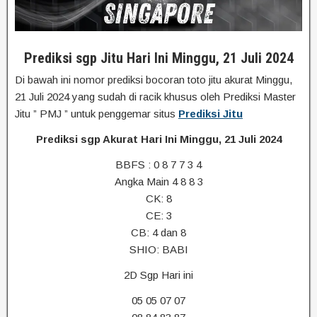
Prediksi sgp Jitu Hari Ini Minggu, 21 Juli 2024
Di bawah ini nomor prediksi bocoran toto jitu akurat Minggu,
21 Juli 2024 yang sudah di racik khusus oleh Prediksi Master
Jitu ” PMJ ” untuk penggemar situs
Prediksi Jitu
Prediksi sgp Akurat Hari Ini Minggu, 21 Juli 2024
BBFS : 0 8 7 7 3 4
Angka Main 4 8 8 3
CK: 8
CE: 3
CB: 4 dan 8
SHIO: BABI
2D Sgp Hari ini
05 05 07 07