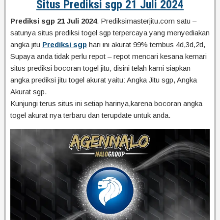
Situs Prediksi sgp 21 Juli 2024
Prediksi sgp 21 Juli 2024
. Prediksimasterjitu.com satu –
satunya situs prediksi togel sgp terpercaya yang menyediakan
angka jitu
Prediksi sgp
hari ini akurat 99% tembus 4d,3d,2d,
Supaya anda tidak perlu repot – repot mencari kesana kemari
situs prediksi bocoran togel jitu, disini telah kami siapkan
angka prediksi jitu togel akurat yaitu: Angka Jitu sgp, Angka
Akurat sgp.
Kunjungi terus situs ini setiap harinya,karena bocoran angka
togel akurat nya terbaru dan terupdate untuk anda.