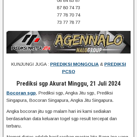
08 84 83 87
87 80 74 73
77 78 70 74
73 77 78 77
KUNJUNGI JUGA :
PREDIKSI MONGOLIA
&
PREDIKSI
PCSO
Prediksi sgp Akurat Minggu, 21 Juli 2024
Bocoran sgp
, Prediksi sgp, Angka Jitu sgp, Prediksi
Singapura, Bocoran Singapura, Angka Jitu Singapura.
Angka bocoran jitu sgp malam hari ini kami sediakan
berdasarkan data keluaran togel sgp result tercepat dan
terbaru.
Nomot diatas adalah hasil racikan master kita Bang Ino yang