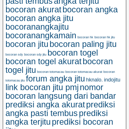
pasti tembus
angka terjitu
bocoran akurat
bocoran angka
bocoran angka jitu
bocoranangkajitu
bocoranangkamain
bocoran hk
bocoran hk jitu
bocoran jitu
bocoran paling jitu
bocoran togel
bocoran sdy
bocoran sdy jitu
bocoran togel akurat
bocoran
togel jitu
bocoran totomacau
bocoran totomacau akurat
bocoran
forum angka jitu
hknalo.
indojitu
totomacau jitu
link bocoran jitu pmj
nomor
bocoran langsung dari bandar
prediksi angka akurat
prediksi
angka pasti tembus
prediksi
angka terjitu
prediksi bocoran