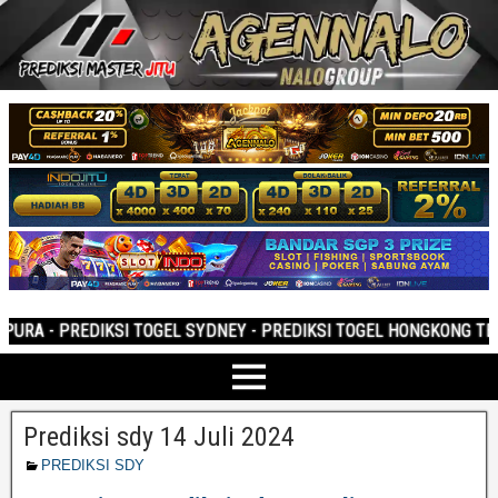
 - PREDIKSI TOGEL SYDNEY - PREDIKSI TOGEL HONGKONG TERLEN
Prediksi sdy 14 Juli 2024
PREDIKSI SDY