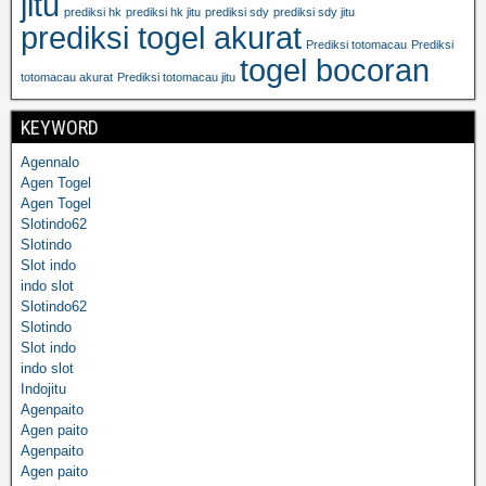
jitu
prediksi hk
prediksi hk jitu
prediksi sdy
prediksi sdy jitu
prediksi togel akurat
Prediksi totomacau
Prediksi
togel bocoran
totomacau akurat
Prediksi totomacau jitu
KEYWORD
Agennalo
Agen Togel
Agen Togel
Slotindo62
Slotindo
Slot indo
indo slot
Slotindo62
Slotindo
Slot indo
indo slot
Indojitu
Agenpaito
Agen paito
Agenpaito
Agen paito