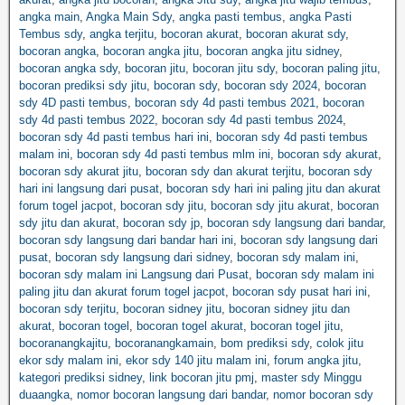
angka main
,
Angka Main Sdy
,
angka pasti tembus
,
angka Pasti
Tembus sdy
,
angka terjitu
,
bocoran akurat
,
bocoran akurat sdy
,
bocoran angka
,
bocoran angka jitu
,
bocoran angka jitu sidney
,
bocoran angka sdy
,
bocoran jitu
,
bocoran jitu sdy
,
bocoran paling jitu
,
bocoran prediksi sdy jitu
,
bocoran sdy
,
bocoran sdy 2024
,
bocoran
sdy 4D pasti tembus
,
bocoran sdy 4d pasti tembus 2021
,
bocoran
sdy 4d pasti tembus 2022
,
bocoran sdy 4d pasti tembus 2024
,
bocoran sdy 4d pasti tembus hari ini
,
bocoran sdy 4d pasti tembus
malam ini
,
bocoran sdy 4d pasti tembus mlm ini
,
bocoran sdy akurat
,
bocoran sdy akurat jitu
,
bocoran sdy dan akurat terjitu
,
bocoran sdy
hari ini langsung dari pusat
,
bocoran sdy hari ini paling jitu dan akurat
forum togel jacpot
,
bocoran sdy jitu
,
bocoran sdy jitu akurat
,
bocoran
sdy jitu dan akurat
,
bocoran sdy jp
,
bocoran sdy langsung dari bandar
,
bocoran sdy langsung dari bandar hari ini
,
bocoran sdy langsung dari
pusat
,
bocoran sdy langsung dari sidney
,
bocoran sdy malam ini
,
bocoran sdy malam ini Langsung dari Pusat
,
bocoran sdy malam ini
paling jitu dan akurat forum togel jacpot
,
bocoran sdy pusat hari ini
,
bocoran sdy terjitu
,
bocoran sidney jitu
,
bocoran sidney jitu dan
akurat
,
bocoran togel
,
bocoran togel akurat
,
bocoran togel jitu
,
bocoranangkajitu
,
bocoranangkamain
,
bom prediksi sdy
,
colok jitu
ekor sdy malam ini
,
ekor sdy 140 jitu malam ini
,
forum angka jitu
,
kategori prediksi sidney
,
link bocoran jitu pmj
,
master sdy Minggu
duaangka
,
nomor bocoran langsung dari bandar
,
nomor bocoran sdy