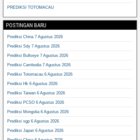
PREDIKSI TOTOMACAU
POSTINGAN BARU
Prediksi China 7 Agustus 2026
Prediksi Sdy 7 Agustus 2026
Prediksi Bullseye 7 Agustus 2026
Prediksi Cambodia 7 Agustus 2026
Prediksi Totomacau 6 Agustus 2026
Prediksi Hk 6 Agustus 2026
Prediksi Taiwan 6 Agustus 2026
Prediksi PCSO 6 Agustus 2026
Prediksi Mongolia 6 Agustus 2026
Prediksi sgp 6 Agustus 2026
Prediksi Japan 6 Agustus 2026
Prediksi China 6 Agustus 2026