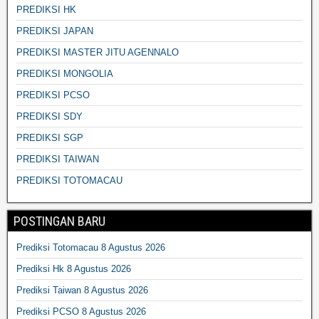
PREDIKSI HK
PREDIKSI JAPAN
PREDIKSI MASTER JITU AGENNALO
PREDIKSI MONGOLIA
PREDIKSI PCSO
PREDIKSI SDY
PREDIKSI SGP
PREDIKSI TAIWAN
PREDIKSI TOTOMACAU
POSTINGAN BARU
Prediksi Totomacau 8 Agustus 2026
Prediksi Hk 8 Agustus 2026
Prediksi Taiwan 8 Agustus 2026
Prediksi PCSO 8 Agustus 2026