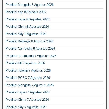
Prediksi Mongolia 8 Agustus 2026
Prediksi sgp 8 Agustus 2026
Prediksi Japan 8 Agustus 2026
Prediksi China 8 Agustus 2026
Prediksi Sdy 8 Agustus 2026
Prediksi Bullseye 8 Agustus 2026
Prediksi Cambodia 8 Agustus 2026
Prediksi Totomacau 7 Agustus 2026
Prediksi Hk 7 Agustus 2026
Prediksi Taiwan 7 Agustus 2026
Prediksi PCSO 7 Agustus 2026
Prediksi Mongolia 7 Agustus 2026
Prediksi Japan 7 Agustus 2026
Prediksi China 7 Agustus 2026
Prediksi Sdy 7 Agustus 2026