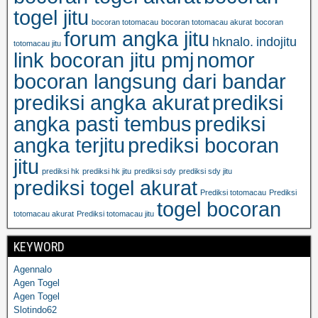
togel jitu
bocoran totomacau
bocoran totomacau akurat
bocoran
forum angka jitu
hknalo.
indojitu
totomacau jitu
link bocoran jitu pmj
nomor
bocoran langsung dari bandar
prediksi angka akurat
prediksi
angka pasti tembus
prediksi
angka terjitu
prediksi bocoran
jitu
prediksi hk
prediksi hk jitu
prediksi sdy
prediksi sdy jitu
prediksi togel akurat
Prediksi totomacau
Prediksi
togel bocoran
totomacau akurat
Prediksi totomacau jitu
KEYWORD
Agennalo
Agen Togel
Agen Togel
Slotindo62