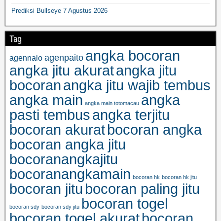
Prediksi Bullseye 7 Agustus 2026
Tag
angka bocoran
agenpaito
agennalo
angka jitu akurat
angka jitu
bocoran
angka jitu wajib tembus
angka main
angka
angka main totomacau
pasti tembus
angka terjitu
bocoran akurat
bocoran angka
bocoran angka jitu
bocoranangkajitu
bocoranangkamain
bocoran hk
bocoran hk jitu
bocoran jitu
bocoran paling jitu
bocoran togel
bocoran sdy
bocoran sdy jitu
bocoran togel akurat
bocoran