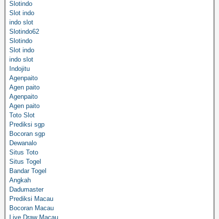
Slotindo
Slot indo
indo slot
Slotindo62
Slotindo
Slot indo
indo slot
Indojitu
Agenpaito
Agen paito
Agenpaito
Agen paito
Toto Slot
Prediksi sgp
Bocoran sgp
Dewanalo
Situs Toto
Situs Togel
Bandar Togel
Angkah
Dadumaster
Prediksi Macau
Bocoran Macau
Live Draw Macau