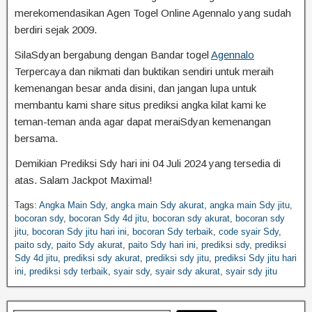
merekomendasikan Agen Togel Online Agennalo yang sudah
berdiri sejak 2009.
SilaSdyan bergabung dengan Bandar togel
Agennalo
Terpercaya dan nikmati dan buktikan sendiri untuk meraih
kemenangan besar anda disini, dan jangan lupa untuk
membantu kami share situs prediksi angka kilat kami ke
teman-teman anda agar dapat meraiSdyan kemenangan
bersama.
Demikian Prediksi Sdy hari ini 04 Juli 2024 yang tersedia di
atas. Salam Jackpot Maximal!
Tags:
Angka Main Sdy
,
angka main Sdy akurat
,
angka main Sdy jitu
,
bocoran sdy
,
bocoran Sdy 4d jitu
,
bocoran sdy akurat
,
bocoran sdy
jitu
,
bocoran Sdy jitu hari ini
,
bocoran Sdy terbaik
,
code syair Sdy
,
paito sdy
,
paito Sdy akurat
,
paito Sdy hari ini
,
prediksi sdy
,
prediksi
Sdy 4d jitu
,
prediksi sdy akurat
,
prediksi sdy jitu
,
prediksi Sdy jitu hari
ini
,
prediksi sdy terbaik
,
syair sdy
,
syair sdy akurat
,
syair sdy jitu