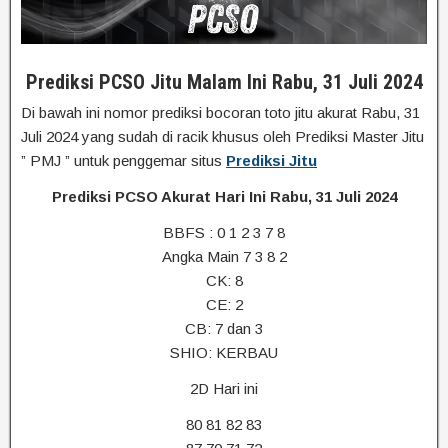
Prediksi PCSO Jitu Malam Ini Rabu, 31 Juli 2024
Di bawah ini nomor prediksi bocoran toto jitu akurat Rabu, 31
Juli 2024 yang sudah di racik khusus oleh Prediksi Master Jitu
” PMJ ” untuk penggemar situs
Prediksi Jitu
Prediksi PCSO Akurat Hari Ini Rabu, 31 Juli 2024
BBFS : 0 1 2 3 7 8
Angka Main 7 3 8 2
CK: 8
CE: 2
CB: 7 dan 3
SHIO: KERBAU
2D Hari ini
80 81 82 83