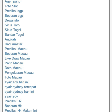
Agen paito
Toto Slot
Prediksi sgp
Bocoran sgp
Dewanalo
Situs Toto
Situs Togel
Bandar Togel
Angkah
Dadumaster
Prediksi Macau
Bocoran Macau
Live Draw Macau
Paito Macau
Data Macau
Pengeluaran Macau
Toto Macau
syair sdy hari ini
syair sydney tercepat
syair sydney hari ini
syair sdy
Prediksi Hk
Bocoran Hk
Prediksi Hk Malam Ini