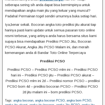
seberapa sering sih anda dapat bisa bermimpinya untuk
mendapatkan angka main jitu yang keluar yang muncul?
Padahal Permainan togel sendiri umumnya buka setiap hari.
Iya,benar sekali. Bocoran angka toto prediksi jitu akurat tiap
harinya pasti kami update untuk semua pasaran toto online
resmi terbesar, yang artinya anda harus bersama situs kami
supaya bisa mendapatkan Prediksi PCSO Jitu, Bocoran
PCSO Akurat, Angka Jitu PCSO Malam ini, dan meraih
kemenangan anda di Bandar Toto Online Terpercaya
Prediksi PCSO
Prediksi PCSO – Prediksi PCSO mlm ini – Prediksi PCSO
hari ini – Prediksi PCSO jitu – Prediksi PCSO akurat –
Prediksi PCSO mlm ini 2d – Prediksi nomor PCSO – prediksi
PCSO bom 4d – prediksi bocoran PCSO – Prediksi PCSO
2d jitu malam ini – bom prediksi PCSO.
Tags:
angka bocoran
,
angka bocoran PCSO
,
angka bom PCSO
,
angka jitu akurat
,
angka jitu bocoran
,
angka Jitu PCSO
,
angka jitu