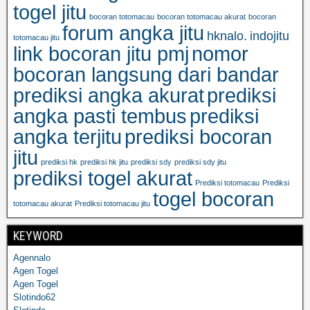
togel jitu
bocoran totomacau
bocoran totomacau akurat
bocoran
forum angka jitu
hknalo.
indojitu
totomacau jitu
link bocoran jitu pmj
nomor
bocoran langsung dari bandar
prediksi angka akurat
prediksi
angka pasti tembus
prediksi
angka terjitu
prediksi bocoran
jitu
prediksi hk
prediksi hk jitu
prediksi sdy
prediksi sdy jitu
prediksi togel akurat
Prediksi totomacau
Prediksi
togel bocoran
totomacau akurat
Prediksi totomacau jitu
KEYWORD
Agennalo
Agen Togel
Agen Togel
Slotindo62