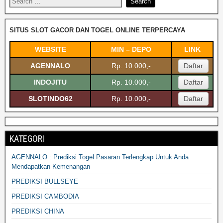
SITUS SLOT GACOR DAN TOGEL ONLINE TERPERCAYA
WEBSITE
MIN – DEPO
LINK
AGENNALO
Rp. 10.000,-
Daftar
INDOJITU
Rp. 10.000,-
Daftar
SLOTINDO62
Rp. 10.000,-
Daftar
KATEGORI
AGENNALO : Prediksi Togel Pasaran Terlengkap Untuk Anda
Mendapatkan Kemenangan
PREDIKSI BULLSEYE
PREDIKSI CAMBODIA
PREDIKSI CHINA