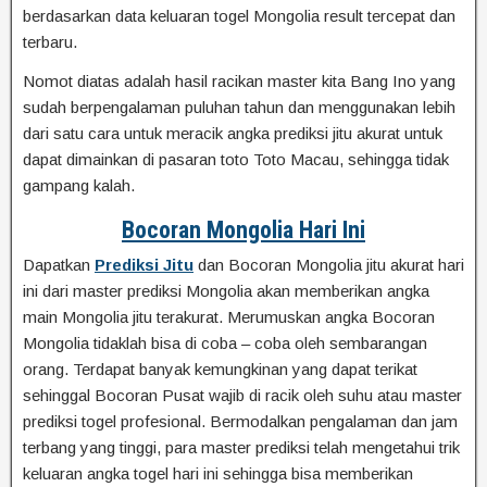
berdasarkan data keluaran togel Mongolia result tercepat dan
terbaru.
Nomot diatas adalah hasil racikan master kita Bang Ino yang
sudah berpengalaman puluhan tahun dan menggunakan lebih
dari satu cara untuk meracik angka prediksi jitu akurat untuk
dapat dimainkan di pasaran toto Toto Macau, sehingga tidak
gampang kalah.
Bocoran Mongolia Hari Ini
Dapatkan
Prediksi Jitu
dan Bocoran Mongolia jitu akurat hari
ini dari master prediksi Mongolia akan memberikan angka
main Mongolia jitu terakurat. Merumuskan angka Bocoran
Mongolia tidaklah bisa di coba – coba oleh sembarangan
orang. Terdapat banyak kemungkinan yang dapat terikat
sehinggal Bocoran Pusat wajib di racik oleh suhu atau master
prediksi togel profesional. Bermodalkan pengalaman dan jam
terbang yang tinggi, para master prediksi telah mengetahui trik
keluaran angka togel hari ini sehingga bisa memberikan