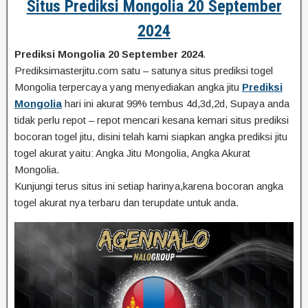
Situs Prediksi Mongolia 20 September
2024
Prediksi Mongolia 20 September 2024
.
Prediksimasterjitu.com satu – satunya situs prediksi togel
Mongolia terpercaya yang menyediakan angka jitu
Prediksi
Mongolia
hari ini akurat 99% tembus 4d,3d,2d, Supaya anda
tidak perlu repot – repot mencari kesana kemari situs prediksi
bocoran togel jitu, disini telah kami siapkan angka prediksi jitu
togel akurat yaitu: Angka Jitu Mongolia, Angka Akurat
Mongolia.
Kunjungi terus situs ini setiap harinya,karena bocoran angka
togel akurat nya terbaru dan terupdate untuk anda.