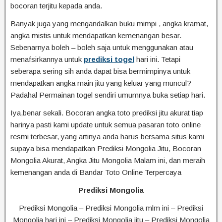
bocoran terjitu kepada anda.
Banyak juga yang mengandalkan buku mimpi , angka kramat,
angka mistis untuk mendapatkan kemenangan besar.
Sebenarnya boleh – boleh saja untuk menggunakan atau
menafsirkannya untuk
prediksi togel
hari ini. Tetapi
seberapa sering sih anda dapat bisa bermimpinya untuk
mendapatkan angka main jitu yang keluar yang muncul?
Padahal Permainan togel sendiri umumnya buka setiap hari.
Iya,benar sekali. Bocoran angka toto prediksi jitu akurat tiap
harinya pasti kami update untuk semua pasaran toto online
resmi terbesar, yang artinya anda harus bersama situs kami
supaya bisa mendapatkan Prediksi Mongolia Jitu, Bocoran
Mongolia Akurat, Angka Jitu Mongolia Malam ini, dan meraih
kemenangan anda di Bandar Toto Online Terpercaya
Prediksi Mongolia
Prediksi Mongolia – Prediksi Mongolia mlm ini – Prediksi
Mongolia hari ini – Prediksi Mongolia jitu – Prediksi Mongolia