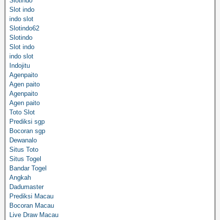
Slotindo
Slot indo
indo slot
Slotindo62
Slotindo
Slot indo
indo slot
Indojitu
Agenpaito
Agen paito
Agenpaito
Agen paito
Toto Slot
Prediksi sgp
Bocoran sgp
Dewanalo
Situs Toto
Situs Togel
Bandar Togel
Angkah
Dadumaster
Prediksi Macau
Bocoran Macau
Live Draw Macau