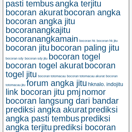
pasti tembus
angka terjitu
bocoran akurat
bocoran angka
bocoran angka jitu
bocoranangkajitu
bocoranangkamain
bocoran hk
bocoran hk jitu
bocoran jitu
bocoran paling jitu
bocoran togel
bocoran sdy
bocoran sdy jitu
bocoran togel akurat
bocoran
togel jitu
bocoran totomacau
bocoran totomacau akurat
bocoran
forum angka jitu
hknalo.
indojitu
totomacau jitu
link bocoran jitu pmj
nomor
bocoran langsung dari bandar
prediksi angka akurat
prediksi
angka pasti tembus
prediksi
angka terjitu
prediksi bocoran