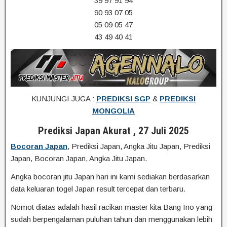
39 97 91 94
90 93 07 05
05 09 05 47
43 49 40 41
KUNJUNGI JUGA :
PREDIKSI SGP
&
PREDIKSI
MONGOLIA
Prediksi Japan Akurat , 27 Juli 2025
Bocoran Japan
, Prediksi Japan, Angka Jitu Japan, Prediksi
Japan, Bocoran Japan, Angka Jitu Japan.
Angka bocoran jitu Japan hari ini kami sediakan berdasarkan
data keluaran togel Japan result tercepat dan terbaru.
Nomot diatas adalah hasil racikan master kita Bang Ino yang
sudah berpengalaman puluhan tahun dan menggunakan lebih