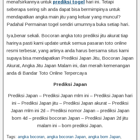
menafsirkannya untuk
prediksi togel
hari ini. Tetapi
seberapa sering sih anda dapat bisa bermimpinya untuk
mendapatkan angka main jitu yang keluar yang muncul?
Padahal Permainan togel sendiri umumnya buka setiap hari.
Iya,benar sekali. Bocoran angka toto prediksi jitu akurat tiap
harinya pasti kami update untuk semua pasaran toto online
resmi terbesar, yang artinya anda harus bersama situs kami
supaya bisa mendapatkan Prediksi Japan Jitu, Bocoran Japan
Akurat, Angka Jitu Japan Malam ini, dan meraih kemenangan
anda di Bandar Toto Online Terpercaya
Prediksi Japan
Prediksi Japan – Prediksi Japan mlm ini – Prediksi Japan hari
ini – Prediksi Japan jitu – Prediksi Japan akurat – Prediksi
Japan mlm ini 2d – Prediksi nomor Japan – prediksi Japan
bom 4d – prediksi bocoran Japan – Prediksi Japan 2d jitu
malam ini – bom prediksi Japan.
Tags:
angka bocoran
,
angka bocoran Japan
,
angka bom Japan
,