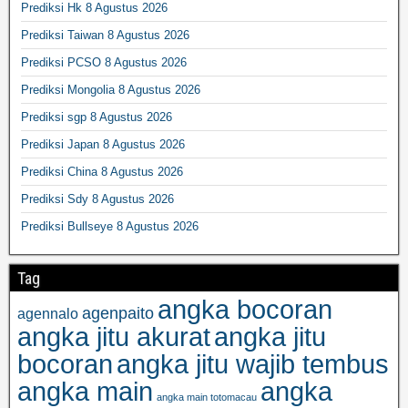
Prediksi Hk 8 Agustus 2026
Prediksi Taiwan 8 Agustus 2026
Prediksi PCSO 8 Agustus 2026
Prediksi Mongolia 8 Agustus 2026
Prediksi sgp 8 Agustus 2026
Prediksi Japan 8 Agustus 2026
Prediksi China 8 Agustus 2026
Prediksi Sdy 8 Agustus 2026
Prediksi Bullseye 8 Agustus 2026
Tag
angka bocoran
agenpaito
agennalo
angka jitu akurat
angka jitu
bocoran
angka jitu wajib tembus
angka main
angka
angka main totomacau