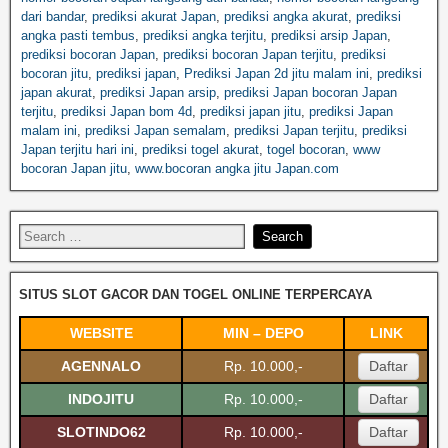
dari bandar
,
prediksi akurat Japan
,
prediksi angka akurat
,
prediksi
angka pasti tembus
,
prediksi angka terjitu
,
prediksi arsip Japan
,
prediksi bocoran Japan
,
prediksi bocoran Japan terjitu
,
prediksi
bocoran jitu
,
prediksi japan
,
Prediksi Japan 2d jitu malam ini
,
prediksi
japan akurat
,
prediksi Japan arsip
,
prediksi Japan bocoran Japan
terjitu
,
prediksi Japan bom 4d
,
prediksi japan jitu
,
prediksi Japan
malam ini
,
prediksi Japan semalam
,
prediksi Japan terjitu
,
prediksi
Japan terjitu hari ini
,
prediksi togel akurat
,
togel bocoran
,
www
bocoran Japan jitu
,
www.bocoran angka jitu Japan.com
SITUS SLOT GACOR DAN TOGEL ONLINE TERPERCAYA
WEBSITE
MIN – DEPO
LINK
AGENNALO
Rp. 10.000,-
Daftar
INDOJITU
Rp. 10.000,-
Daftar
SLOTINDO62
Rp. 10.000,-
Daftar