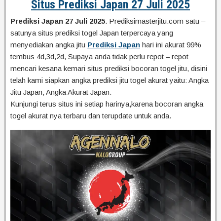
Situs Prediksi Japan 27 Juli 2025
Prediksi Japan 27 Juli 2025
. Prediksimasterjitu.com satu –
satunya situs prediksi togel Japan terpercaya yang
menyediakan angka jitu
Prediksi Japan
hari ini akurat 99%
tembus 4d,3d,2d, Supaya anda tidak perlu repot – repot
mencari kesana kemari situs prediksi bocoran togel jitu, disini
telah kami siapkan angka prediksi jitu togel akurat yaitu: Angka
Jitu Japan, Angka Akurat Japan.
Kunjungi terus situs ini setiap harinya,karena bocoran angka
togel akurat nya terbaru dan terupdate untuk anda.