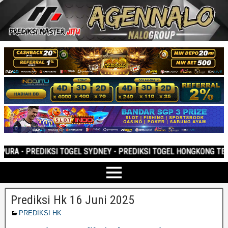
 - PREDIKSI TOGEL SYDNEY - PREDIKSI TOGEL HONGKONG TERLEN
Prediksi Hk 16 Juni 2025
PREDIKSI HK