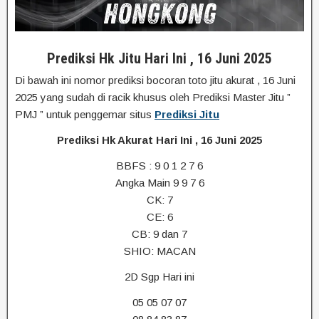
Prediksi Hk Jitu Hari Ini , 16 Juni 2025
Di bawah ini nomor prediksi bocoran toto jitu akurat , 16 Juni
2025 yang sudah di racik khusus oleh Prediksi Master Jitu ”
PMJ ” untuk penggemar situs
Prediksi Jitu
Prediksi Hk Akurat Hari Ini , 16 Juni 2025
BBFS : 9 0 1 2 7 6
Angka Main 9 9 7 6
CK: 7
CE: 6
CB: 9 dan 7
SHIO: MACAN
2D Sgp Hari ini
05 05 07 07