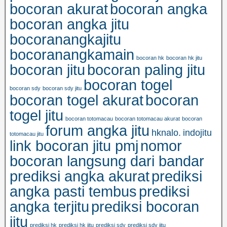
bocoran akurat
bocoran angka
bocoran angka jitu
bocoranangkajitu
bocoranangkamain
bocoran hk
bocoran hk jitu
bocoran jitu
bocoran paling jitu
bocoran togel
bocoran sdy
bocoran sdy jitu
bocoran togel akurat
bocoran
togel jitu
bocoran totomacau
bocoran totomacau akurat
bocoran
forum angka jitu
hknalo.
indojitu
totomacau jitu
link bocoran jitu pmj
nomor
bocoran langsung dari bandar
prediksi angka akurat
prediksi
angka pasti tembus
prediksi
angka terjitu
prediksi bocoran
jitu
prediksi hk
prediksi hk jitu
prediksi sdy
prediksi sdy jitu