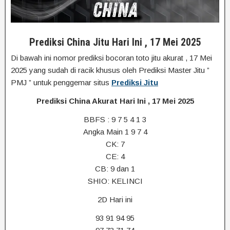
Prediksi China Jitu Hari Ini , 17 Mei 2025
Di bawah ini nomor prediksi bocoran toto jitu akurat , 17 Mei
2025 yang sudah di racik khusus oleh Prediksi Master Jitu ”
PMJ ” untuk penggemar situs
Prediksi Jitu
Prediksi China Akurat Hari Ini , 17 Mei 2025
BBFS : 9 7 5 4 1 3
Angka Main 1 9 7 4
CK: 7
CE: 4
CB: 9 dan 1
SHIO: KELINCI
2D Hari ini
93 91 94 95