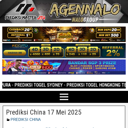
- PREDIKSI TOGEL SYDNEY - PREDIKSI TOGEL HONGKONG TERLENG
Prediksi China 17 Mei 2025
PREDIKSI CHINA