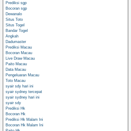
Prediksi sgp
Bocoran sgp
Dewanalo
Situs Toto
Situs Togel
Bandar Togel
Angkah
Dadumaster
Prediksi Macau
Bocoran Macau
Live Draw Macau
Paito Macau
Data Macau
Pengeluaran Macau
Toto Macau
syair sdy hari ini
syair sydney tercepat
syair sydney hari ini
syair sdy
Prediksi Hk
Bocoran Hk
Prediksi Hk Malam Ini
Bocoran Hk Malam Ini
Paito Hk