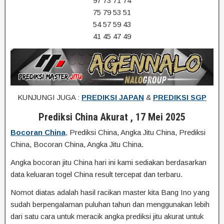
97 73 71 74
75 79 53 51
54 57 59 43
41 45 47 49
KUNJUNGI JUGA :
PREDIKSI JAPAN
&
PREDIKSI SGP
Prediksi China Akurat , 17 Mei 2025
Bocoran China
, Prediksi China, Angka Jitu China, Prediksi
China, Bocoran China, Angka Jitu China.
Angka bocoran jitu China hari ini kami sediakan berdasarkan
data keluaran togel China result tercepat dan terbaru.
Nomot diatas adalah hasil racikan master kita Bang Ino yang
sudah berpengalaman puluhan tahun dan menggunakan lebih
dari satu cara untuk meracik angka prediksi jitu akurat untuk