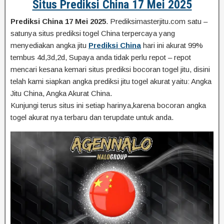
Situs Prediksi China 17 Mei 2025
Prediksi China 17 Mei 2025
. Prediksimasterjitu.com satu –
satunya situs prediksi togel China terpercaya yang
menyediakan angka jitu
Prediksi China
hari ini akurat 99%
tembus 4d,3d,2d, Supaya anda tidak perlu repot – repot
mencari kesana kemari situs prediksi bocoran togel jitu, disini
telah kami siapkan angka prediksi jitu togel akurat yaitu: Angka
Jitu China, Angka Akurat China.
Kunjungi terus situs ini setiap harinya,karena bocoran angka
togel akurat nya terbaru dan terupdate untuk anda.