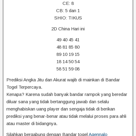
CE: 8
CB: 5 dan 1
SHIO: TIKUS
2D China Hari ini
49 40 45 41
48 81 85 80
89 10 19 15
18 14 50 54
58 51 59 08
Prediksi Angka Jitu dan Akurat wajib di mainkan di Bandar
Togel Terpercaya.
Kenapa? Karena sudah banyak bandar rampok yang beredar
diluar sana yang tidak bertanggung jawab dan selalu
menghabiskan uang player dan sengaja tidak di berikan
prediksi yang benar-benar atau tidak melalui proses para ahli
atau master di bidangnya.
Silahkan bergabung dengan Bandar togel
Agennalo