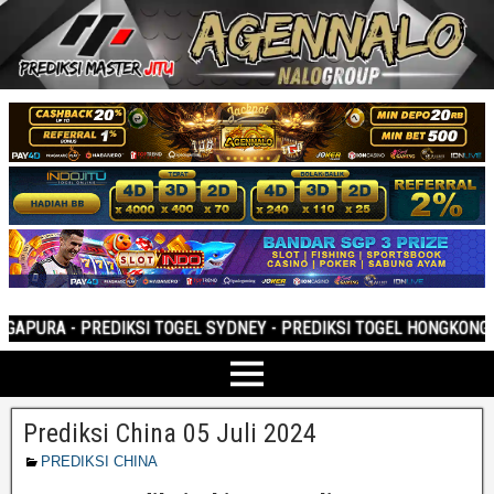
URA - PREDIKSI TOGEL SYDNEY - PREDIKSI TOGEL HONGKONG TER
Prediksi China 05 Juli 2024
PREDIKSI CHINA