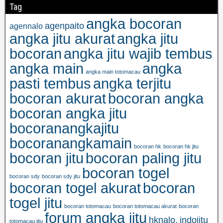
Tag
angka bocoran
agenpaito
agennalo
angka jitu akurat
angka jitu
bocoran
angka jitu wajib tembus
angka main
angka
angka main totomacau
pasti tembus
angka terjitu
bocoran akurat
bocoran angka
bocoran angka jitu
bocoranangkajitu
bocoranangkamain
bocoran hk
bocoran hk jitu
bocoran jitu
bocoran paling jitu
bocoran togel
bocoran sdy
bocoran sdy jitu
bocoran togel akurat
bocoran
togel jitu
bocoran totomacau
bocoran totomacau akurat
bocoran
forum angka jitu
hknalo.
indojitu
totomacau jitu