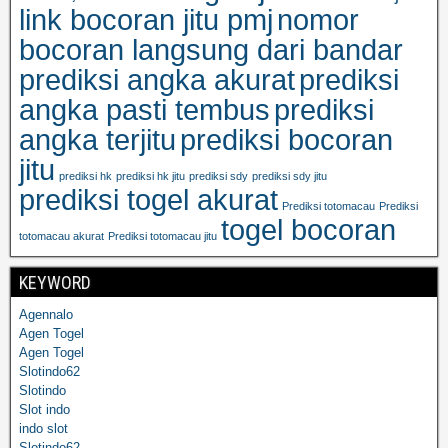
link bocoran jitu pmj
nomor
bocoran langsung dari bandar
prediksi angka akurat
prediksi
angka pasti tembus
prediksi
angka terjitu
prediksi bocoran
jitu
prediksi hk
prediksi hk jitu
prediksi sdy
prediksi sdy jitu
prediksi togel akurat
Prediksi totomacau
Prediksi
togel bocoran
totomacau akurat
Prediksi totomacau jitu
KEYWORD
Agennalo
Agen Togel
Agen Togel
Slotindo62
Slotindo
Slot indo
indo slot
Slotindo62