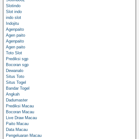
Slotindo
Slot indo
indo slot
Indojitu
Agenpaito
Agen paito
Agenpaito
Agen paito
Toto Slot
Prediksi sgp
Bocoran sgp
Dewanalo
Situs Toto
Situs Togel
Bandar Togel
Angkah
Dadumaster
Prediksi Macau
Bocoran Macau
Live Draw Macau
Paito Macau
Data Macau
Pengeluaran Macau