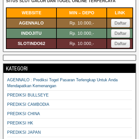
SITUS SLOT GACOR DAN TOGEL ONLINE TERPERCAYA
WEBSITE
MIN – DEPO
LINK
AGENNALO
Rp. 10.000,-
Daftar
INDOJITU
Rp. 10.000,-
Daftar
SLOTINDO62
Rp. 10.000,-
Daftar
KATEGORI
AGENNALO : Prediksi Togel Pasaran Terlengkap Untuk Anda
Mendapatkan Kemenangan
PREDIKSI BULLSEYE
PREDIKSI CAMBODIA
PREDIKSI CHINA
PREDIKSI HK
PREDIKSI JAPAN