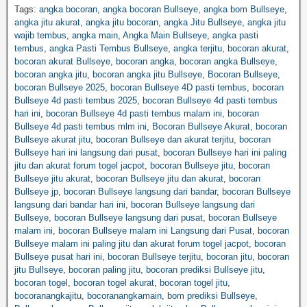
Tags:
angka bocoran
,
angka bocoran Bullseye
,
angka bom Bullseye
,
angka jitu akurat
,
angka jitu bocoran
,
angka Jitu Bullseye
,
angka jitu
wajib tembus
,
angka main
,
Angka Main Bullseye
,
angka pasti
tembus
,
angka Pasti Tembus Bullseye
,
angka terjitu
,
bocoran akurat
,
bocoran akurat Bullseye
,
bocoran angka
,
bocoran angka Bullseye
,
bocoran angka jitu
,
bocoran angka jitu Bullseye
,
Bocoran Bullseye
,
bocoran Bullseye 2025
,
bocoran Bullseye 4D pasti tembus
,
bocoran
Bullseye 4d pasti tembus 2025
,
bocoran Bullseye 4d pasti tembus
hari ini
,
bocoran Bullseye 4d pasti tembus malam ini
,
bocoran
Bullseye 4d pasti tembus mlm ini
,
Bocoran Bullseye Akurat
,
bocoran
Bullseye akurat jitu
,
bocoran Bullseye dan akurat terjitu
,
bocoran
Bullseye hari ini langsung dari pusat
,
bocoran Bullseye hari ini paling
jitu dan akurat forum togel jacpot
,
bocoran Bullseye jitu
,
bocoran
Bullseye jitu akurat
,
bocoran Bullseye jitu dan akurat
,
bocoran
Bullseye jp
,
bocoran Bullseye langsung dari bandar
,
bocoran Bullseye
langsung dari bandar hari ini
,
bocoran Bullseye langsung dari
Bullseye
,
bocoran Bullseye langsung dari pusat
,
bocoran Bullseye
malam ini
,
bocoran Bullseye malam ini Langsung dari Pusat
,
bocoran
Bullseye malam ini paling jitu dan akurat forum togel jacpot
,
bocoran
Bullseye pusat hari ini
,
bocoran Bullseye terjitu
,
bocoran jitu
,
bocoran
jitu Bullseye
,
bocoran paling jitu
,
bocoran prediksi Bullseye jitu
,
bocoran togel
,
bocoran togel akurat
,
bocoran togel jitu
,
bocoranangkajitu
,
bocoranangkamain
,
bom prediksi Bullseye
,