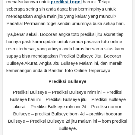
menafsirkannya untuk
prediksi togel
hari ini. Tetapi
seberapa sering sih anda dapat bisa bermimpinya untuk
mendapatkan angka main jitu yang keluar yang muncul?
Padahal Permainan togel sendiri umumnya buka setiap hari.
Iya,benar sekali. Bocoran angka toto prediksi jitu akurat tiap
harinya pasti kami update untuk semua pasaran toto online
resmi terbesar, yang artinya anda harus bersama situs kami
supaya bisa mendapatkan Prediksi Bullseye Jitu, Bocoran
Bullseye Akurat, Angka Jitu Bullseye Malam ini, dan meraih
kemenangan anda di Bandar Toto Online Terpercaya
Prediksi Bullseye
Prediksi Bullseye – Prediksi Bullseye mlm ini – Prediksi
Bullseye hari ini – Prediksi Bullseye jitu – Prediksi Bullseye
akurat – Prediksi Bullseye mlm ini 2d – Prediksi nomor
Bullseye – prediksi Bullseye bom 4d – prediksi bocoran
Bullseye – Prediksi Bullseye 2d jitu malam ini – bom prediksi
Bullseye.