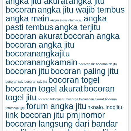
angka jitu akurat
angka jitu
bocoran
angka jitu wajib tembus
angka main
angka
angka main totomacau
pasti tembus
angka terjitu
bocoran akurat
bocoran angka
bocoran angka jitu
bocoranangkajitu
bocoranangkamain
bocoran hk
bocoran hk jitu
bocoran jitu
bocoran paling jitu
bocoran togel
bocoran sdy
bocoran sdy jitu
bocoran togel akurat
bocoran
togel jitu
bocoran totomacau
bocoran totomacau akurat
bocoran
forum angka jitu
hknalo.
indojitu
totomacau jitu
link bocoran jitu pmj
nomor
bocoran langsung dari bandar