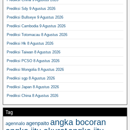
Prediksi Sdy 9 Agustus 2026
Prediksi Bullseye 9 Agustus 2026
Prediksi Cambodia 9 Agustus 2026
Prediksi Totomacau 8 Agustus 2026
Prediksi Hk 8 Agustus 2026
Prediksi Taiwan 8 Agustus 2026
Prediksi PCSO 8 Agustus 2026
Prediksi Mongolia 8 Agustus 2026
Prediksi sgp 8 Agustus 2026
Prediksi Japan 8 Agustus 2026
Prediksi China 8 Agustus 2026
Tag
angka bocoran
agenpaito
agennalo