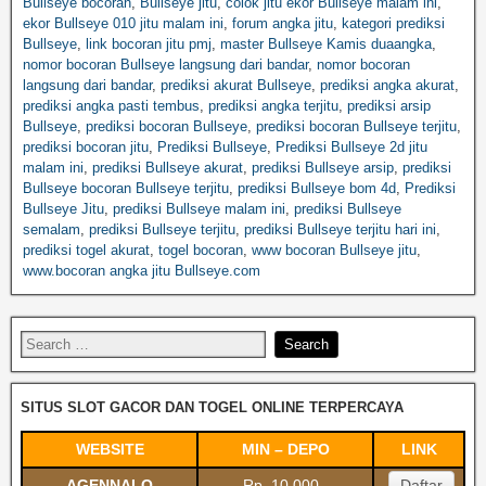
Bullseye bocoran
,
Bullseye jitu
,
colok jitu ekor Bullseye malam ini
,
ekor Bullseye 010 jitu malam ini
,
forum angka jitu
,
kategori prediksi
Bullseye
,
link bocoran jitu pmj
,
master Bullseye Kamis duaangka
,
nomor bocoran Bullseye langsung dari bandar
,
nomor bocoran
langsung dari bandar
,
prediksi akurat Bullseye
,
prediksi angka akurat
,
prediksi angka pasti tembus
,
prediksi angka terjitu
,
prediksi arsip
Bullseye
,
prediksi bocoran Bullseye
,
prediksi bocoran Bullseye terjitu
,
prediksi bocoran jitu
,
Prediksi Bullseye
,
Prediksi Bullseye 2d jitu
malam ini
,
prediksi Bullseye akurat
,
prediksi Bullseye arsip
,
prediksi
Bullseye bocoran Bullseye terjitu
,
prediksi Bullseye bom 4d
,
Prediksi
Bullseye Jitu
,
prediksi Bullseye malam ini
,
prediksi Bullseye
semalam
,
prediksi Bullseye terjitu
,
prediksi Bullseye terjitu hari ini
,
prediksi togel akurat
,
togel bocoran
,
www bocoran Bullseye jitu
,
www.bocoran angka jitu Bullseye.com
SITUS SLOT GACOR DAN TOGEL ONLINE TERPERCAYA
WEBSITE
MIN – DEPO
LINK
AGENNALO
Rp. 10.000,-
Daftar